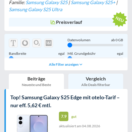
Familie:
Samsung Galaxy S25
|
Samsung Galaxy S25+
|
Samsung Galaxy S25 Ultra
Preisverlauf
Datenvolumen
ab
0
GB
Bandbreite
egal
Mtl. Grundgebühr
egal
Alle Filter anzeigen
Handy einmalig
egal
inkl. Young-Tarife
Beiträge
Vergleich
nur 5G-Tarife
inkl. Kombi-Tarife
Neueste und Beste
Alle Deals filterbar
eSIM
MultiSIM
Top! Samsung Galaxy S25 Edge mit otelo-Tarif –
mobile Festnetznummer
nur eff. 5,62 € mtl.
7.9
gut
aktualisiert am
04.08.2026
Handy-Speicher
egal
nur 5G-Handys