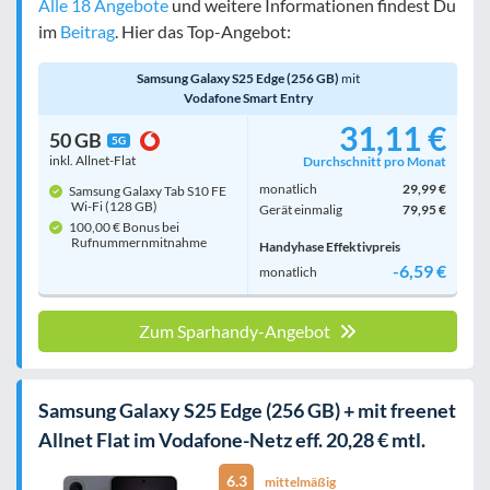
Alle 18 Angebote
und weitere Informationen findest Du
im
Beitrag
. Hier das Top-Angebot:
Samsung Galaxy S25 Edge (256 GB)
mit
Vodafone Smart Entry
31,11 €
50 GB
5G
inkl. Allnet-Flat
Durchschnitt pro Monat
monatlich
29,99 €
Samsung Galaxy Tab S10 FE
Wi-Fi (128 GB)
Gerät einmalig
79,95 €
100,00 € Bonus bei
Rufnummern­mitnahme
Handyhase Effektivpreis
-6,59 €
monatlich
Zum Sparhandy-Angebot
Samsung Galaxy S25 Edge (256 GB) + mit freenet
Allnet Flat im Vodafone-Netz eff. 20,28 € mtl.
6.3
mittelmäßig