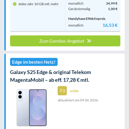
monatlich
34,99 €
Jedes Jahr 10 GB mtl. mehr
Gerät einmalig
1,00 €
Handyhase Effektivpreis
16,53 €
monatlich
Zum Gomibo-Angebot
Edge im besten Netz!
Galaxy S25 Edge & original Telekom
MagentaMobil – ab eff. 17,28 € mtl.
7.1
solide
aktualisiert am
09.06.2026