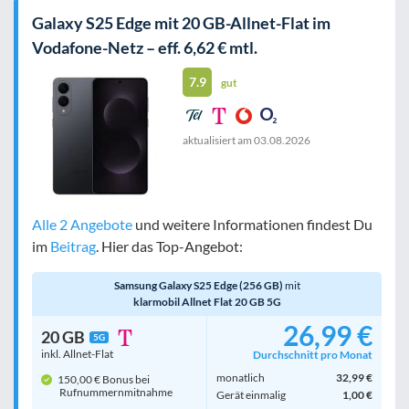
Galaxy S25 Edge mit 20 GB-Allnet-Flat im
Vodafone-Netz – eff. 6,62 € mtl.
7.9
gut
aktualisiert am
03.08.2026
Alle 2 Angebote
und weitere Informationen findest Du
im
Beitrag
. Hier das Top-Angebot:
Samsung Galaxy S25 Edge (256 GB)
mit
klarmobil Allnet Flat 20 GB 5G
26,99 €
20 GB
5G
inkl. Allnet-Flat
Durchschnitt pro Monat
monatlich
32,99 €
150,00 € Bonus bei
Rufnummern­mitnahme
Gerät einmalig
1,00 €