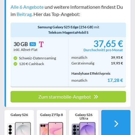
Alle 6 Angebote
und weitere Informationen findest Du
im
Beitrag
. Hier das Top-Angebot:
Samsung Galaxy S25 Edge (256 GB)
mit
Telekom MagentaMobil S
37,65 €
30 GB
5G
inkl. Allnet-Flat
Durchschnitt pro Monat
monatlich
39,95 €
Schweiz-Datenroaming
Gerät einmalig
19,95 €
120 € Cashback
Handyhase Effektivpreis
17,28 €
monatlich
Zum starmobile-Angebot
Galaxy S26
Galaxy Z Flip 8
Galaxy S26
Ultra