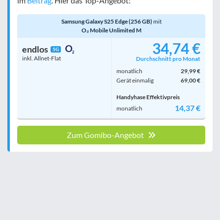
im
Beitrag
. Hier das Top-Angebot:
Samsung Galaxy S25 Edge (256 GB)
mit
O₂ Mobile Unlimited M
34,74 €
endlos
5G
inkl. Allnet-Flat
Durchschnitt pro Monat
monatlich
29,99 €
Gerät einmalig
69,00 €
Handyhase Effektivpreis
14,37 €
monatlich
Zum Gomibo-Angebot