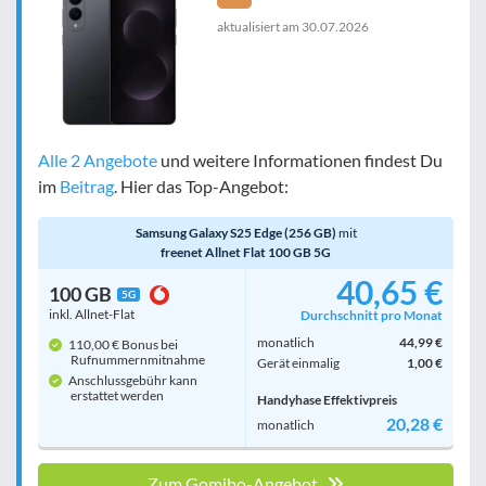
aktualisiert am
30.07.2026
Alle 2 Angebote
und weitere Informationen findest Du
im
Beitrag
. Hier das Top-Angebot:
Samsung Galaxy S25 Edge (256 GB)
mit
freenet Allnet Flat 100 GB 5G
40,65 €
100 GB
5G
inkl. Allnet-Flat
Durchschnitt pro Monat
monatlich
44,99 €
110,00 € Bonus bei
Rufnummern­mitnahme
Gerät einmalig
1,00 €
Anschlussgebühr kann
erstattet werden
Handyhase Effektivpreis
20,28 €
monatlich
Zum Gomibo-Angebot