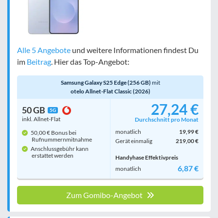
Bewertung
egal
Alle 5 Angebote
und weitere Informationen findest Du
im
Beitrag
. Hier das Top-Angebot:
Samsung Galaxy S25 Edge (256 GB)
mit
Filter zurücksetzen
otelo Allnet-Flat Classic (2026)
27,24 €
50 GB
5G
inkl. Allnet-Flat
Durchschnitt pro Monat
monatlich
19,99 €
50,00 € Bonus bei
Rufnummern­mitnahme
Gerät einmalig
219,00 €
Anschlussgebühr kann
erstattet werden
Handyhase Effektivpreis
6,87 €
monatlich
Zum Gomibo-Angebot