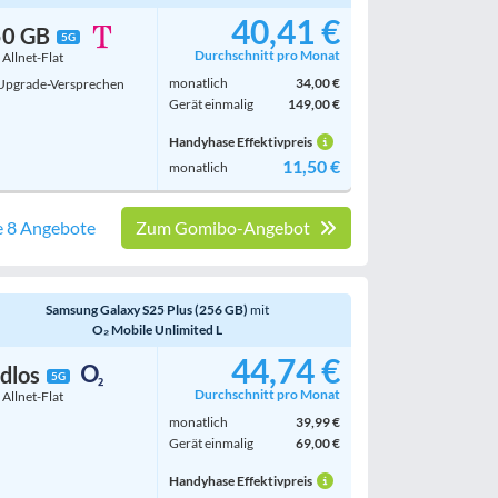
40,41 €
50 GB
5G
Durchschnitt pro Monat
. Allnet-Flat
monatlich
34,00 €
pgrade-Versprechen
Gerät einmalig
149,00 €
Handyhase Effektivpreis
11,50 €
monatlich
e 8 Angebote
Zum Gomibo-Angebot
Samsung Galaxy S25 Plus (256 GB)
mit
O₂ Mobile Unlimited L
44,74 €
dlos
5G
Durchschnitt pro Monat
. Allnet-Flat
monatlich
39,99 €
Gerät einmalig
69,00 €
Handyhase Effektivpreis