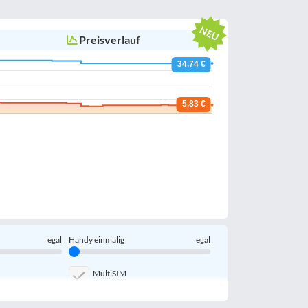
Preisverlauf
egal
Handy einmalig
egal
MultiSIM
Handy-Speicher
egal