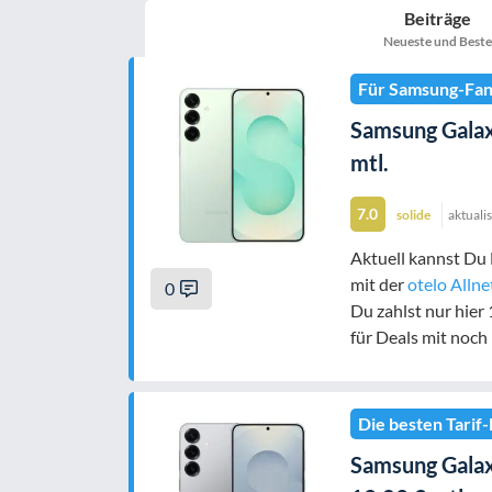
Beiträge
nur 5G-Handys
Neueste und Beste
Für Samsung-Fan
Samsung Galaxy
Filter zurücksetzen
mtl.
7.0
solide
aktuali
Aktuell kannst Du
mit der
otelo Alln
0
Du zahlst nur hier
für Deals mit noc
Die besten Tarif-
Samsung Galaxy