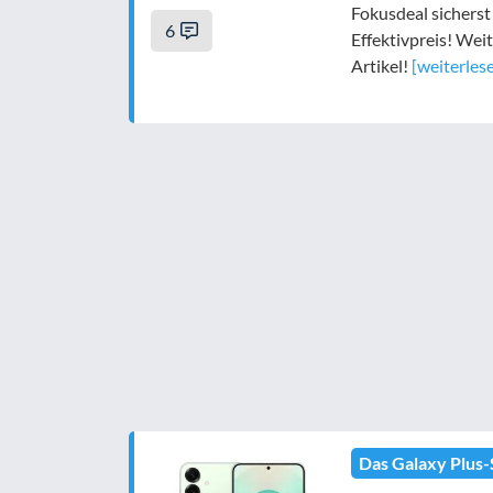
Fokusdeal sichers
6
Effektivpreis! Wei
Artikel!
[weiterles
Das Galaxy Plus-