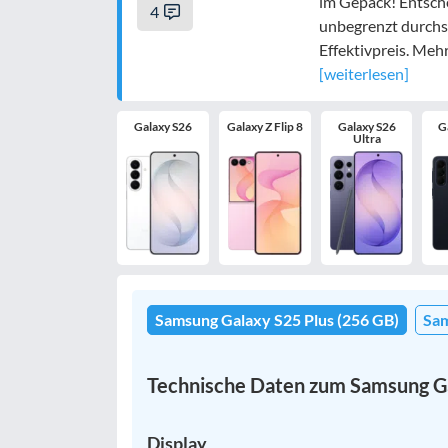
im Gepäck! Entsch
4
unbegrenzt durchs 
Effektivpreis. Meh
[weiterlesen]
Galaxy S26
Galaxy Z Flip 8
Galaxy S26
G
Ultra
Samsung Galaxy S25 Plus (256 GB)
Sam
Technische Daten zum Samsung Ga
Display