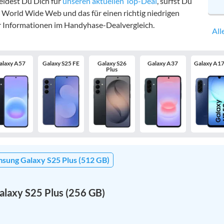
eidest Du Dich für
unseren aktuellen Top-Deal
, surfst Du
World Wide Web und das für einen richtig niedrigen
r Informationen im Handyhase-Dealvergleich.
All
alaxy A57
Galaxy S25 FE
Galaxy S26
Galaxy A37
Galaxy A1
Plus
sung Galaxy S25 Plus (512 GB)
laxy S25 Plus (256 GB)