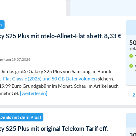
s
 S25 Plus mit otelo-Allnet-Flat ab eff. 8,33 €
5
inkl
5
siert am
29.07.2026
A
 Dir das große Galaxy S25 Plus von Samsung im Bundle
et-Flat Classic (2026) und 50 GB Datenvolumen
sichern.
 19,99 Euro Grundgebühr im Monat. Schau im Artikel auch
h mehr GB.
[weiterlesen]
Z
Deals mit dem Plus!
 S25 Plus mit original Telekom-Tarif eff.
3