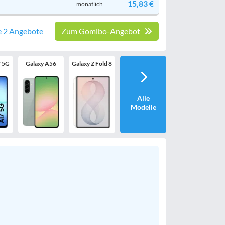
15,83 €
monatlich
e 2 Angebote
Zum Gomibo-Angebot
7 5G
Galaxy A56
Galaxy Z Fold 8
Alle
Modelle