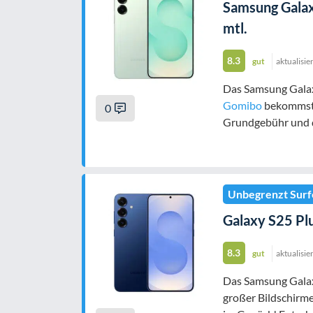
Samsung Galaxy
mtl.
8.3
gut
aktualisie
Das Samsung Galaxy
Gomibo
bekommst D
0
Grundgebühr und d
Unbegrenzt Surf
Galaxy S25 Plu
8.3
gut
aktualisie
Das Samsung Galaxy
großer Bildschirm