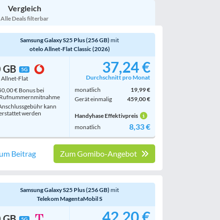
Vergleich
Bewertung
egal
Alle Deals filterbar
Samsung Galaxy S25 Plus (256 GB)
mit
otelo Allnet-Flat Classic (2026)
37,24 €
0 GB
5G
Durchschnitt pro Monat
. Allnet-Flat
monatlich
19,99 €
0,00 € Bonus bei
Rufnummern­mitnahme
Gerät einmalig
459,00 €
nschlussgebühr kann
erstattet werden
Handyhase Effektivpreis
8,33 €
monatlich
um Beitrag
Zum Gomibo-Angebot
Samsung Galaxy S25 Plus (256 GB)
mit
Telekom MagentaMobil S
42,20 €
0 GB
5G