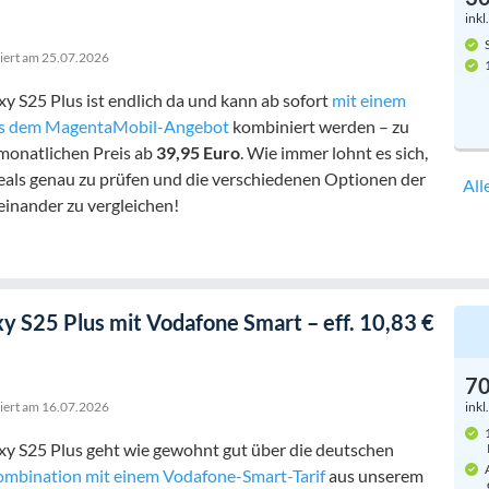
inkl
S
siert am
25.07.2026
1
 S25 Plus ist endlich da und kann ab sofort
mit einem
aus dem MagentaMobil-Angebot
kombiniert werden – zu
monatlichen Preis ab
39,95 Euro
. Wie immer lohnt es sich,
eals genau zu prüfen und die verschiedenen Optionen der
All
einander zu vergleichen!
y S25 Plus mit Vodafone Smart – eff. 10,83 €
7
siert am
16.07.2026
inkl
1
y S25 Plus geht wie gewohnt gut über die deutschen
A
mbination mit einem Vodafone-Smart-Tarif
aus unserem