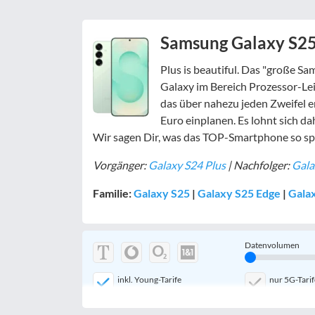
Samsung Galaxy S25 
Plus is beautiful. Das "große S
Galaxy im Bereich Prozessor-Le
das über nahezu jeden Zweifel e
Euro einplanen. Es lohnt sich d
Wir sagen Dir, was das TOP-Smartphone so s
Vorgänger:
Galaxy S24 Plus
| Nachfolger:
Gala
Familie:
Galaxy S25
|
Galaxy S25 Edge
|
Galax
Datenvolumen
inkl. Young-Tarife
nur 5G-Tarif
mobile Festnetznummer