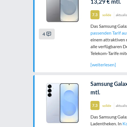
13,29 € mtl.
7.3
solide
aktuali
Das Samsung Galaxy
passenden Tarif 
4
einem attraktiven 
alle verfügbaren D
Telekom-Tarife mit
[weiterlesen]
Samsung Galax
mtl.
7.3
solide
aktuali
Das Samsung Galax
Ladentheken. In
Ko