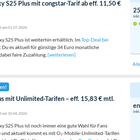
 S25 Plus mit congstar-Tarif ab eff. 11,50 €
2
inkl
U
rt am
01.07.2026
 S25 Plus ist weiterhin erhältlich. Im
Top-Deal bei
u es aktuell für günstige 34 Euro monatliche
abei faire Zuzahlung.
[weiterlesen]
All
en!
s mit Unlimited-Tarifen – eff. 15,83 € mtl.
en
inkl
rt am
10.06.2026
 S25 Plus ist noch immer eine gute Wahl für Fans
e und aktuell kommt es mit O₂-Mobile-Unlimited-Tarifen