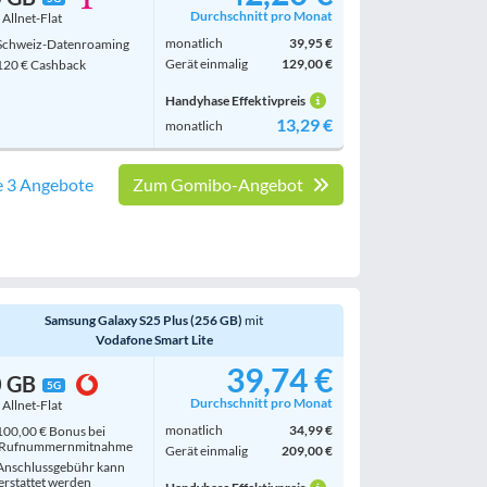
Durchschnitt pro Monat
. Allnet-Flat
monatlich
39,95 €
chweiz-Datenroaming
Gerät einmalig
129,00 €
20 € Cashback
Handyhase Effektivpreis
13,29 €
monatlich
e 3 Angebote
Zum Gomibo-Angebot
Samsung Galaxy S25 Plus (256 GB)
mit
Vodafone Smart Lite
39,74 €
0 GB
5G
Durchschnitt pro Monat
. Allnet-Flat
monatlich
34,99 €
00,00 € Bonus bei
Rufnummern­mitnahme
Gerät einmalig
209,00 €
nschlussgebühr kann
erstattet werden