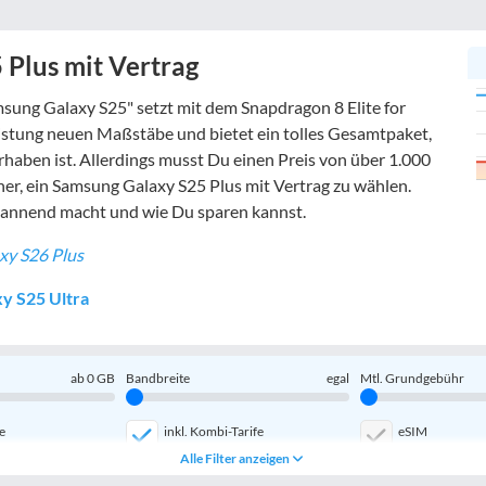
Plus mit Vertrag
amsung Galaxy S25" setzt mit dem Snapdragon 8 Elite for
istung neuen Maßstäbe und bietet ein tolles Gesamtpaket,
rhaben ist. Allerdings musst Du einen Preis von über 1.000
aher, ein Samsung Galaxy S25 Plus mit Vertrag zu wählen.
pannend macht und wie Du sparen kannst.
xy S26 Plus
y S25 Ultra
ab
0
GB
Bandbreite
egal
Mtl. Grundgebühr
e
inkl. Kombi-Tarife
eSIM
Alle Filter anzeigen