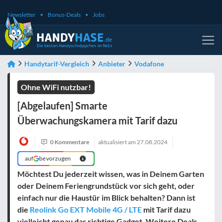
Newsletter
Bonus-Deals
Jobs
Handytarif-Vergleich
Anbieter
Vodafone
Ohne WiFi nutzbar!
[Abgelaufen] Smarte
Überwachungskamera mit Tarif dazu
0 Kommentare
aktualisiert am
27.08.2024
auf
bevorzugen
Möchtest Du jederzeit wissen, was in Deinem Garten
oder Deinem Feriengrundstück vor sich geht, oder
einfach nur die Haustür im Blick behalten? Dann ist
die
Reolink Go EXT Mobile 4G / LTE
mit Tarif dazu
vielleicht genau das richtige Gadget. Weitere Deals