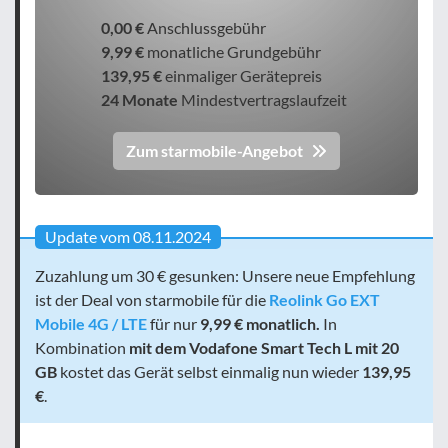
0,00 €
Anschlussgebühr
9,99 €
monatliche Grundgebühr
139,95 €
einmaliger Gerätepreis
24 Monate
Mindestvertragslaufzeit
Zum starmobile-Angebot
Update vom 08.11.2024
Zuzahlung um 30 € gesunken: Unsere neue Empfehlung
ist der Deal von starmobile für die
Reolink Go EXT
Mobile 4G / LTE
für nur
9,99 € monatlich.
In
Kombination
mit dem Vodafone Smart Tech L mit 20
GB
kostet das Gerät selbst einmalig nun wieder
139,95
€
.