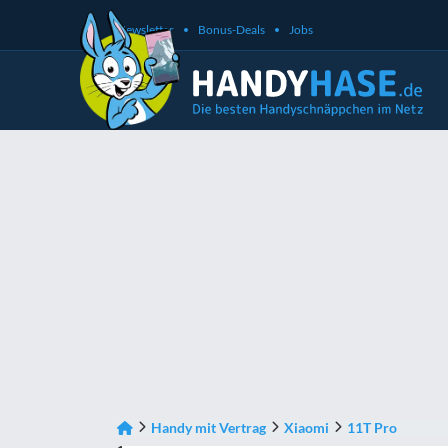
Newsletter
Bonus-Deals
Jobs
Handy mit Vertrag
Xiaomi
11T Pro