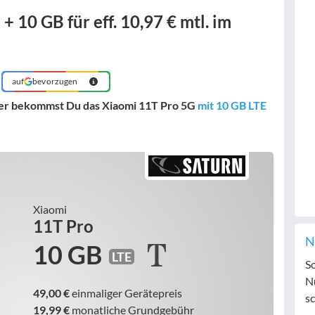
 10 GB für eff. 10,97 € mtl. im
auf
bevorzugen
er bekommst Du das Xiaomi 11T Pro 5G
mit 10 GB LTE
Xiaomi
11T Pro
N
10 GB
LTE
S
N
49,00 €
einmaliger Gerätepreis
sc
19,99 €
monatliche Grundgebühr