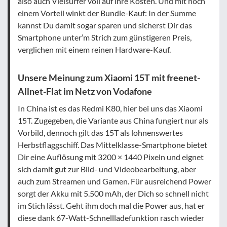
also auch Vielsurfer voll auf ihre Kosten. Und mit noch
einem Vorteil winkt der Bundle-Kauf: In der Summe
kannst Du damit sogar sparen und sicherst Dir das
Smartphone unter’m Strich zum günstigeren Preis,
verglichen mit einem reinen Hardware-Kauf.
Unsere Meinung zum Xiaomi 15T mit freenet-
Allnet-Flat im Netz von Vodafone
In China ist es das Redmi K80, hier bei uns das Xiaomi
15T. Zugegeben, die Variante aus China fungiert nur als
Vorbild, dennoch gilt das 15T als lohnenswertes
Herbstflaggschiff. Das Mittelklasse-Smartphone bietet
Dir eine Auflösung mit 3200 × 1440 Pixeln und eignet
sich damit gut zur Bild- und Videobearbeitung, aber
auch zum Streamen und Gamen. Für ausreichend Power
sorgt der Akku mit 5.500 mAh, der Dich so schnell nicht
im Stich lässt. Geht ihm doch mal die Power aus, hat er
diese dank 67-Watt-Schnellladefunktion rasch wieder