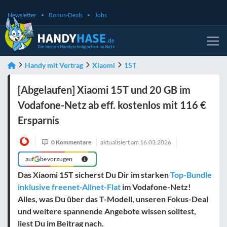
Newsletter
Bonus-Deals
Jobs
Handy mit Vertrag
Xiaomi
15T
[Abgelaufen] Xiaomi 15T und 20 GB im
Vodafone-Netz ab eff. kostenlos mit 116 €
Ersparnis
0 Kommentare
aktualisiert am
16.03.2026
auf
bevorzugen
Das Xiaomi 15T sicherst Du Dir im starken
Top-Bundle
inklusive freenet-Allnet-Flat
im Vodafone-Netz!
Alles, was Du über das T-Modell, unseren Fokus-Deal
und weitere spannende Angebote wissen solltest,
liest Du im Beitrag nach.