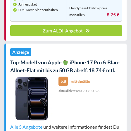
Jahrespaket
Handyhase Effektivpreis
SIM-Karte nicht enthalten
8,75 €
monatlich
Zum ALDI-Angebot
Anzeige
Top-Modell von Apple
iPhone 17 Pro & Blau-
Allnet-Flat mit bis zu 50 GB ab eff. 18,74 € mtl.
5.8
mittelmäßig
aktualisiert am
06.08.2026
Alle 5 Angebote
und weitere Informationen findest Du