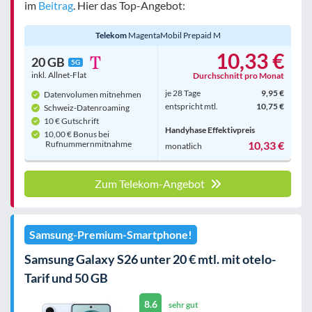
im
Beitrag
. Hier das Top-Angebot:
Telekom
MagentaMobil Prepaid M
10,33 €
20 GB
5G
inkl. Allnet-Flat
Durchschnitt pro Monat
je 28 Tage
9,95 €
Datenvolumen mitnehmen
entspricht mtl.
10,75 €
Schweiz-Datenroaming
10 € Gutschrift
Handyhase Effektivpreis
10,00 € Bonus bei
Rufnummern­mitnahme
10,33 €
monatlich
Zum Telekom-Angebot
Samsung-Premium-Smartphone!
Samsung Galaxy S26 unter 20 € mtl. mit otelo-
Tarif und 50 GB
8.6
sehr gut