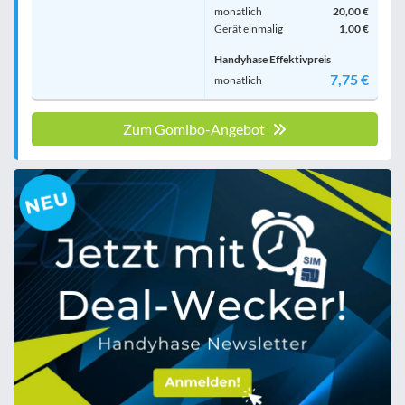
monatlich
20,00 €
Gerät einmalig
1,00 €
Handyhase Effektivpreis
7,75 €
monatlich
Zum Gomibo-Angebot