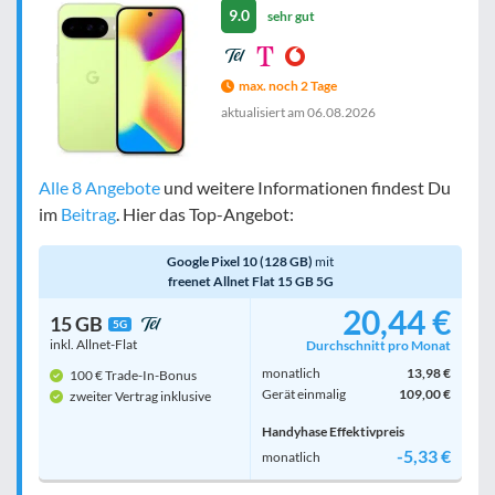
9.0
sehr gut
max. noch 2 Tage
aktualisiert am
06.08.2026
Alle 8 Angebote
und weitere Informationen findest Du
im
Beitrag
. Hier das Top-Angebot:
Google Pixel 10 (128 GB)
mit
freenet Allnet Flat 15 GB 5G
20,44 €
15 GB
5G
inkl. Allnet-Flat
Durchschnitt pro Monat
monatlich
13,98 €
100 € Trade-In-Bonus
Gerät einmalig
109,00 €
zweiter Vertrag inklusive
Handyhase Effektivpreis
-5,33 €
monatlich