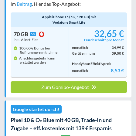
im
Beitrag
. Hier das Top-Angebot:
Apple iPhone 15 (5G, 128 GB)
mit
Vodafone Smart Lite
32,65 €
70 GB
5G
inkl. Allnet-Flat
Durchschnitt pro Monat
monatlich
34,99 €
100,00 € Bonus bei
Rufnummern­mitnahme
Gerät einmalig
39,00 €
Anschlussgebühr kann
erstattet werden
Handyhase Effektivpreis
8,53 €
monatlich
Zum Gomibo-Angebot
Google startet durch!
Pixel 10 & O₂ Blue mit 40 GB, Trade-In und
Zugabe – eff. kostenlos mit 139 € Ersparnis