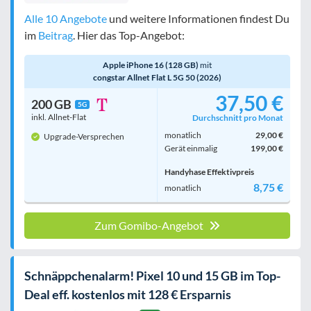
Alle 10 Angebote
und weitere Informationen findest Du
im
Beitrag
. Hier das Top-Angebot:
Apple iPhone 16 (128 GB)
mit
congstar Allnet Flat L 5G 50 (2026)
37,50 €
200 GB
5G
inkl. Allnet-Flat
Durchschnitt pro Monat
monatlich
29,00 €
Upgrade-Versprechen
Gerät einmalig
199,00 €
Handyhase Effektivpreis
8,75 €
monatlich
Zum Gomibo-Angebot
Schnäppchenalarm! Pixel 10 und 15 GB im Top-
Deal eff. kostenlos mit 128 € Ersparnis