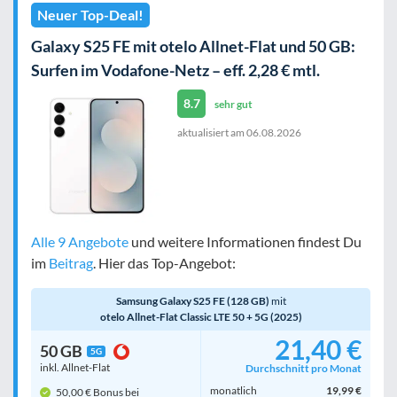
Neuer Top-Deal!
Galaxy S25 FE mit otelo Allnet-Flat und 50 GB:
Surfen im Vodafone-Netz – eff. 2,28 € mtl.
8.7
sehr gut
aktualisiert am
06.08.2026
Alle 9 Angebote
und weitere Informationen findest Du
im
Beitrag
. Hier das Top-Angebot:
Samsung Galaxy S25 FE (128 GB)
mit
otelo Allnet-Flat Classic LTE 50 + 5G (2025)
21,40 €
50 GB
5G
inkl. Allnet-Flat
Durchschnitt pro Monat
monatlich
19,99 €
50,00 € Bonus bei