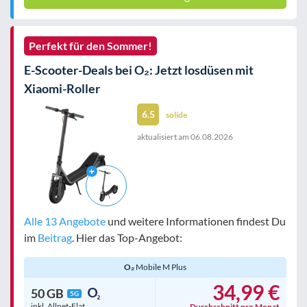
Perfekt für den Sommer!
E-Scooter-Deals bei O₂: Jetzt losdüsen mit
Xiaomi-Roller
6.5
solide
aktualisiert am
06.08.2026
Alle 13 Angebote
und weitere Informationen findest Du
im
Beitrag
. Hier das Top-Angebot:
O₂
Mobile M Plus
34,99 €
50 GB
5G
inkl. Allnet-Flat
Durchschnitt pro Monat