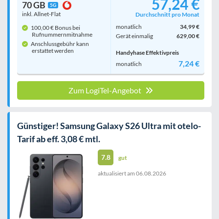
57,24 €
70 GB
5G
inkl. Allnet-Flat
Durchschnitt pro Monat
monatlich
34,99 €
100,00 € Bonus bei
Rufnummern­mitnahme
Gerät einmalig
629,00 €
Anschlussgebühr kann
erstattet werden
Handyhase Effektivpreis
7,24 €
monatlich
Zum LogiTel-Angebot
Günstiger! Samsung Galaxy S26 Ultra mit otelo-
Tarif ab eff. 3,08 € mtl.
7.8
gut
aktualisiert am
06.08.2026