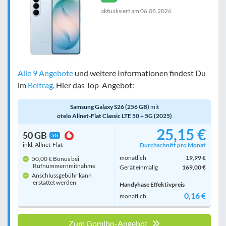
aktualisiert am
06.08.2026
Alle 9 Angebote
und weitere Informationen findest Du
im
Beitrag
. Hier das Top-Angebot:
Samsung Galaxy S26 (256 GB)
mit
otelo Allnet-Flat Classic LTE 50 + 5G (2025)
25,15 €
50 GB
5G
inkl. Allnet-Flat
Durchschnitt pro Monat
monatlich
19,99 €
50,00 € Bonus bei
Rufnummern­mitnahme
Gerät einmalig
169,00 €
Anschlussgebühr kann
erstattet werden
Handyhase Effektivpreis
0,16 €
monatlich
Zum Gomibo-Angebot