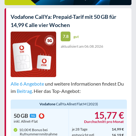
Vodafone CallYa: Prepaid-Tarif mit 50 GB für
14,99 € alle vier Wochen
7.8
gut
aktualisiert am
06.08.2026
Alle 6 Angebote
und weitere Informationen findest Du
im
Beitrag
. Hier das Top-Angebot:
Vodafone
CallYa Allnet Flat M (2023)
15,77 €
50 GB
5G
inkl. Allnet-Flat
Durchschnitt pro Monat
je 28 Tage
14,99 €
10,00 € Bonus bei
Rufnummern­mitnahme
entspricht mtl.
16,19 €