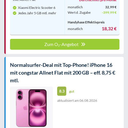
monatlich
32,99 €
Xiaomi Electric Scooter 6
Wert d. Zugabe
-399,99 €
Jedes Jahr 5 GB mtl. mehr
Handyhase Effektivpreis
18,32 €
monatlich
Zum O₂-Angebot
Normalsurfer-Deal mit Top-Phone! iPhone 16
mit congstar Allnet Flat mit 200 GB – eff. 8,75 €
mtl.
8.3
gut
aktualisiert am
06.08.2026