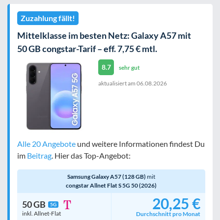
Zuzahlung fällt!
Mittelklasse im besten Netz: Galaxy A57 mit
50 GB congstar-Tarif – eff. 7,75 € mtl.
8.7
sehr gut
aktualisiert am
06.08.2026
Alle 20 Angebote
und weitere Informationen findest Du
im
Beitrag
. Hier das Top-Angebot:
Samsung Galaxy A57 (128 GB)
mit
congstar Allnet Flat S 5G 50 (2026)
20,25 €
50 GB
5G
inkl. Allnet-Flat
Durchschnitt pro Monat