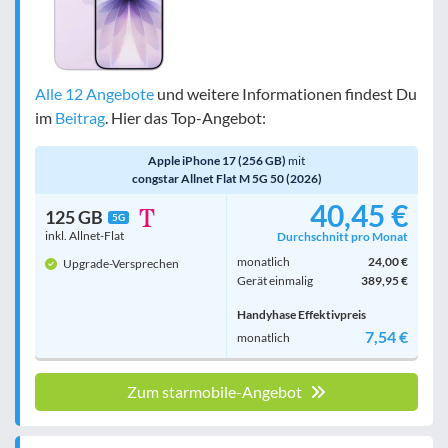
Alle 12 Angebote
und weitere Informationen findest Du
im
Beitrag
. Hier das Top-Angebot:
Apple iPhone 17 (256 GB)
mit
congstar Allnet Flat M 5G 50 (2026)
40,45 €
125 GB
5G
inkl. Allnet-Flat
Durchschnitt pro Monat
monatlich
24,00 €
Upgrade-Versprechen
Gerät einmalig
389,95 €
Handyhase Effektivpreis
7,54 €
monatlich
Zum starmobile-Angebot