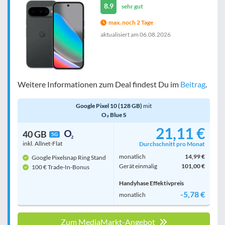
8.9
sehr gut
max. noch 2 Tage
aktualisiert am
06.08.2026
Weitere Informationen zum Deal findest Du im
Beitrag
.
Google Pixel 10 (128 GB)
mit
O₂ Blue S
21,11 €
40 GB
5G
inkl. Allnet-Flat
Durchschnitt pro Monat
monatlich
14,99 €
Google Pixelsnap Ring Stand
Gerät einmalig
101,00 €
100 € Trade-In-Bonus
Handyhase Effektivpreis
-5,78 €
monatlich
Zum MediaMarkt-Angebot