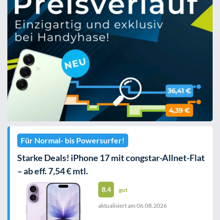
Für Normal- bis Powersurfer!
Starke Deals! iPhone 17 mit congstar-Allnet-Flat
– ab eff. 7,54 € mtl.
8.4
gut
aktualisiert am
06.08.2026