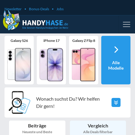
Newsletter
Bonus-Deals
Jobs
Galaxy S26
iPhone 17
Galaxy Z Flip 8
Alle
Modelle
Wonach suchst Du? Wir helfen
Dir gern!
Beiträge
Vergleich
Neueste und Beste
Alle Deals filterbar