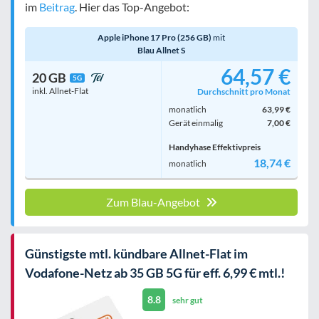
im
Beitrag
. Hier das Top-Angebot:
Apple iPhone 17 Pro (256 GB)
mit
Blau Allnet S
64,57 €
20 GB
5G
inkl. Allnet-Flat
Durchschnitt pro Monat
monatlich
63,99 €
Gerät einmalig
7,00 €
Handyhase Effektivpreis
18,74 €
monatlich
Zum Blau-Angebot
Günstigste mtl. kündbare Allnet-Flat im
Vodafone-Netz ab 35 GB 5G für eff. 6,99 € mtl.!
8.8
sehr gut