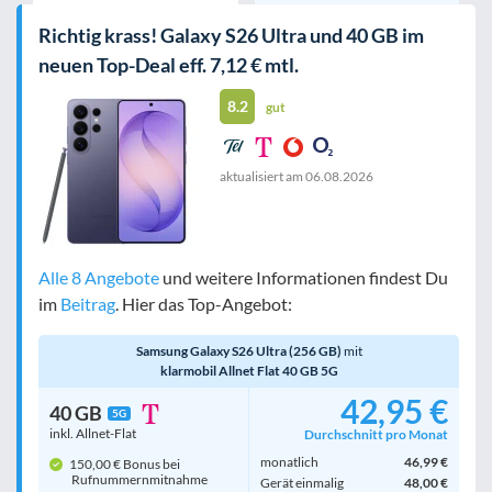
Richtig krass! Galaxy S26 Ultra und 40 GB im
neuen Top-Deal eff. 7,12 € mtl.
8.2
gut
aktualisiert am
06.08.2026
Alle 8 Angebote
und weitere Informationen findest Du
im
Beitrag
. Hier das Top-Angebot:
Samsung Galaxy S26 Ultra (256 GB)
mit
klarmobil Allnet Flat 40 GB 5G
42,95 €
40 GB
5G
inkl. Allnet-Flat
Durchschnitt pro Monat
monatlich
46,99 €
150,00 € Bonus bei
Rufnummern­mitnahme
Gerät einmalig
48,00 €