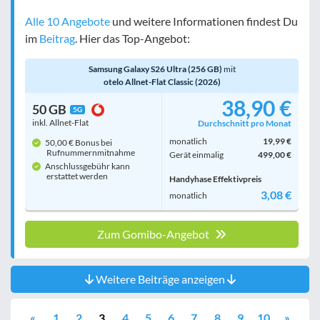
Alle 10 Angebote
und weitere Informationen findest Du
im
Beitrag
. Hier das Top-Angebot:
Samsung Galaxy S26 Ultra (256 GB)
mit
otelo Allnet-Flat Classic (2026)
38,90 €
50 GB
5G
inkl. Allnet-Flat
Durchschnitt pro Monat
monatlich
19,99 €
50,00 € Bonus bei
Rufnummern­mitnahme
Gerät einmalig
499,00 €
Anschlussgebühr kann
erstattet werden
Handyhase Effektivpreis
3,08 €
monatlich
Zum Gomibo-Angebot
Weitere Beiträge anzeigen
«
1
2
3
4
5
6
7
8
9
10
»