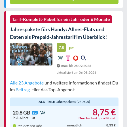
Tarif-Komplett-Paket für ein Jahr oder 6 Monate
Jahrespakete fürs Handy: Allnet-Flats und
Daten als Prepaid-Jahrestarif im Überblick!
7.8
gut
max. bis 08.09.2026
aktualisiert am
06.08.2026
Alle 23 Angebote
und weitere Informationen findest Du
im
Beitrag
. Hier das Top-Angebot:
ALDI TALK
Jahrespaket S (250 GB)
8,75 €
20,8 GB
5G
inkl. Allnet-Flat
Durchschnitt pro Monat
monatlich
8,33 €
99,99 € pro Jahr