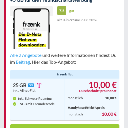
7.5
gut
aktualisiert am
06.08.2026
Alle 2 Angebote
und weitere Informationen findest Du
im
Beitrag
. Hier das Top-Angebot:
fraenk
flat
10,00 €
25 GB
5G
inkl. Allnet-Flat
Durchschnitt pro Monat
monatlich
10,00 €
inkl. Schweiz-Roaming
+5GB mit Freundescode
Handyhase Effektivpreis
10,00 €
monatlich