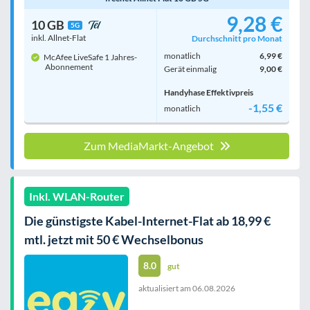
9,28 €
10 GB
5G
inkl. Allnet-Flat
Durchschnitt pro Monat
monatlich
6,99 €
McAfee LiveSafe 1 Jahres-
Abonnement
Gerät einmalig
9,00 €
Handyhase Effektivpreis
-1,55 €
monatlich
Zum MediaMarkt-Angebot
Inkl. WLAN-Router
Die günstigste Kabel-Internet-Flat ab 18,99 €
mtl. jetzt mit 50 € Wechselbonus
8.0
gut
aktualisiert am
06.08.2026