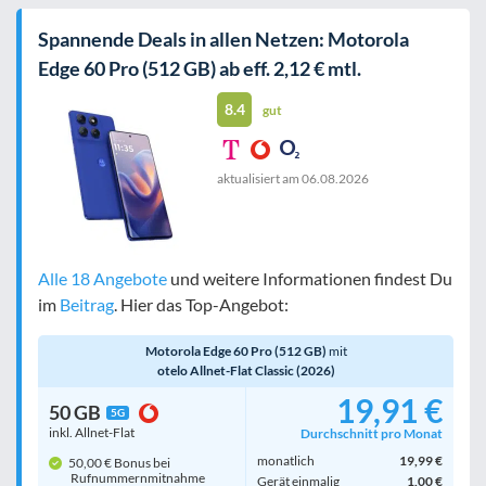
Spannende Deals in allen Netzen: Motorola
Edge 60 Pro (512 GB) ab eff. 2,12 € mtl.
8.4
gut
aktualisiert am
06.08.2026
Alle 18 Angebote
und weitere Informationen findest Du
im
Beitrag
. Hier das Top-Angebot:
Motorola Edge 60 Pro (512 GB)
mit
otelo Allnet-Flat Classic (2026)
19,91 €
50 GB
5G
inkl. Allnet-Flat
Durchschnitt pro Monat
monatlich
19,99 €
50,00 € Bonus bei
Rufnummern­mitnahme
Gerät einmalig
1,00 €