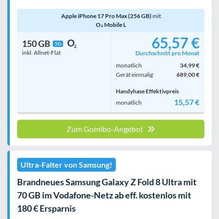
Apple iPhone 17 Pro Max (256 GB)
mit
O₂ Mobile L
65,57 €
150 GB
5G
inkl. Allnet-Flat
Durchschnitt pro Monat
monatlich
34,99 €
Gerät einmalig
689,00 €
Handyhase Effektivpreis
15,57 €
monatlich
Zum Gomibo-Angebot
Ultra-Falter von Samsung!
Brandneues Samsung Galaxy Z Fold 8 Ultra mit
70 GB im Vodafone-Netz ab eff. kostenlos mit
180 € Ersparnis