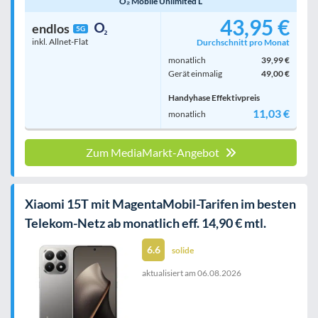
O₂ Mobile Unlimited L
43,95 €
endlos
5G
inkl. Allnet-Flat
Durchschnitt pro Monat
monatlich
39,99 €
Gerät einmalig
49,00 €
Handyhase Effektivpreis
11,03 €
monatlich
Zum MediaMarkt-Angebot
Xiaomi 15T mit MagentaMobil-Tarifen im besten
Telekom-Netz ab monatlich eff. 14,90 € mtl.
6.6
solide
aktualisiert am
06.08.2026