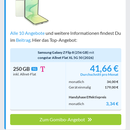
Alle 10 Angebote
und weitere Informationen findest Du
im
Beitrag
. Hier das Top-Angebot:
Samsung Galaxy Z Flip 8 (256 GB)
mit
congstar Allnet Flat XL 5G 50 (2026)
41,66 €
250 GB
5G
inkl. Allnet-Flat
Durchschnitt pro Monat
monatlich
34,00 €
Gerät einmalig
179,00 €
Handyhase Effektivpreis
3,34 €
monatlich
Zum Gomibo-Angebot