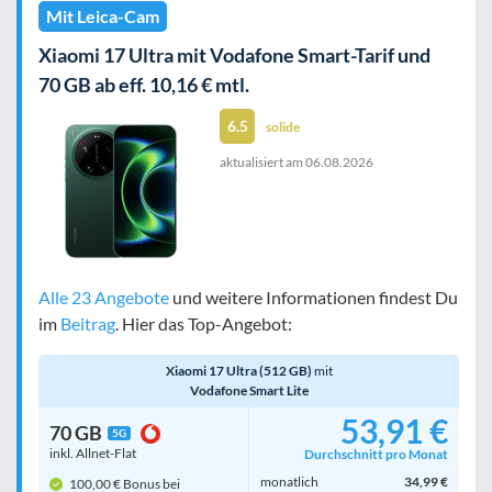
Mit Leica-Cam
Xiaomi 17 Ultra mit Vodafone Smart-Tarif und
70 GB ab eff. 10,16 € mtl.
6.5
solide
aktualisiert am
06.08.2026
Alle 23 Angebote
und weitere Informationen findest Du
im
Beitrag
. Hier das Top-Angebot:
Xiaomi 17 Ultra (512 GB)
mit
Vodafone Smart Lite
53,91 €
70 GB
5G
inkl. Allnet-Flat
Durchschnitt pro Monat
monatlich
34,99 €
100,00 € Bonus bei