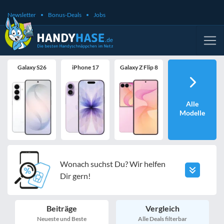
Newsletter
Bonus-Deals
Jobs
Galaxy S26
iPhone 17
Galaxy Z Flip 8
Alle
Modelle
Wonach suchst Du? Wir helfen
Dir gern!
Beiträge
Vergleich
Neueste und Beste
Alle Deals filterbar