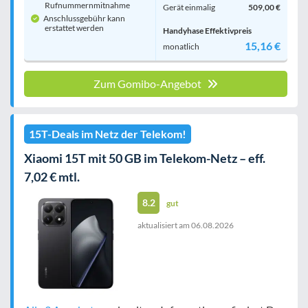
Rufnummern­mitnahme
Gerät einmalig
509,00 €
Anschlussgebühr kann
erstattet werden
Handyhase Effektivpreis
15,16 €
monatlich
Zum Gomibo-Angebot
15T-Deals im Netz der Telekom!
Xiaomi 15T mit 50 GB im Telekom-Netz – eff.
7,02 € mtl.
8.2
gut
aktualisiert am
06.08.2026