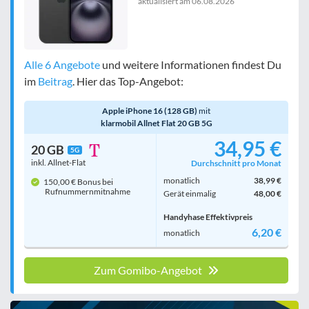
aktualisiert am
06.08.2026
Alle 6 Angebote
und weitere Informationen findest Du
im
Beitrag
. Hier das Top-Angebot:
Apple iPhone 16 (128 GB)
mit
klarmobil Allnet Flat 20 GB 5G
34,95 €
20 GB
5G
inkl. Allnet-Flat
Durchschnitt pro Monat
monatlich
38,99 €
150,00 € Bonus bei
Rufnummern­mitnahme
Gerät einmalig
48,00 €
Handyhase Effektivpreis
6,20 €
monatlich
Zum Gomibo-Angebot