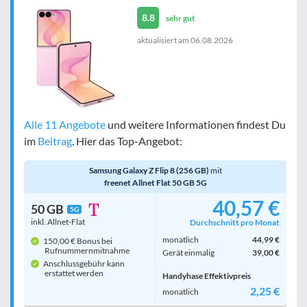
8.8
sehr gut
aktualisiert am
06.08.2026
Alle 11 Angebote
und weitere Informationen findest Du
im
Beitrag
. Hier das Top-Angebot:
Samsung Galaxy Z Flip 8 (256 GB)
mit
freenet Allnet Flat 50 GB 5G
40,57 €
50 GB
5G
inkl. Allnet-Flat
Durchschnitt pro Monat
monatlich
44,99 €
150,00 € Bonus bei
Rufnummern­mitnahme
Gerät einmalig
39,00 €
Anschlussgebühr kann
erstattet werden
Handyhase Effektivpreis
2,25 €
monatlich