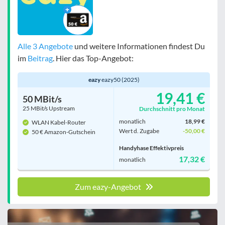
Alle 3 Angebote
und weitere Informationen findest Du
im
Beitrag
. Hier das Top-Angebot:
eazy
eazy50 (2025)
19,41 €
50 MBit/s
25 MBit/s Upstream
Durchschnitt pro Monat
monatlich
18,99 €
WLAN Kabel-Router
Wert d. Zugabe
-50,00 €
50 € Amazon-Gutschein
Handyhase Effektivpreis
17,32 €
monatlich
Zum eazy-Angebot