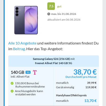
7.5
gut
max. bis 31.08.2026
aktualisiert am
06.08.2026
Alle 10 Angebote
und weitere Informationen findest Du
im
Beitrag
. Hier das Top-Angebot:
Samsung Galaxy S26 (256 GB)
mit
freenet Allnet Flat 140 GB 5G
38,70 €
140 GB
5G
inkl. Allnet-Flat
Durchschnitt pro Monat
monatlich
39,99 €
150,00 € Bonus bei
Rufnummern­mitnahme
Gerät einmalig
119,00 €
Anschlussgebühr kann
erstattet werden
Handyhase Effektivpreis
13,70 €
monatlich