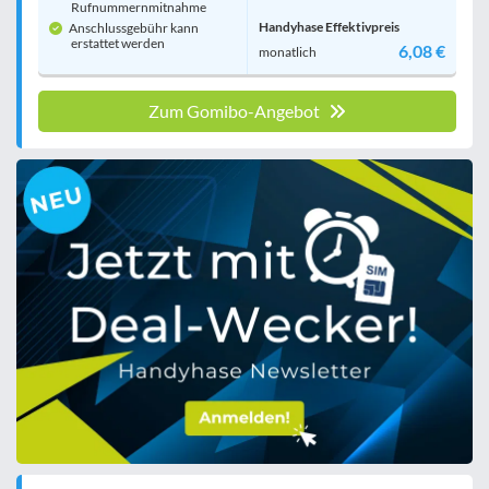
Rufnummern­mitnahme
Handyhase Effektivpreis
Anschlussgebühr kann
erstattet werden
6,08 €
monatlich
Zum Gomibo-Angebot