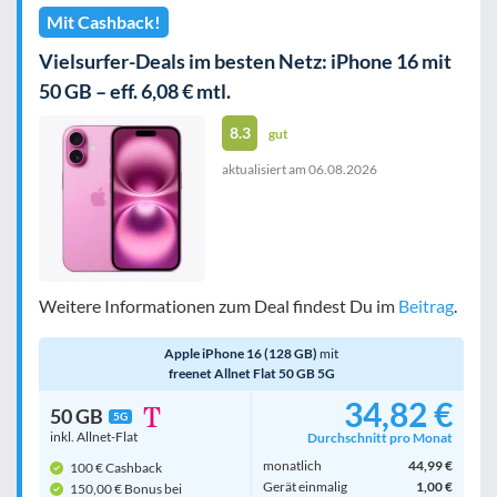
Mit Cashback!
Vielsurfer-Deals im besten Netz: iPhone 16 mit
50 GB – eff. 6,08 € mtl.
8.3
gut
aktualisiert am
06.08.2026
Weitere Informationen zum Deal findest Du im
Beitrag
.
Apple iPhone 16 (128 GB)
mit
freenet Allnet Flat 50 GB 5G
34,82 €
50 GB
5G
inkl. Allnet-Flat
Durchschnitt pro Monat
monatlich
44,99 €
100 € Cashback
Gerät einmalig
1,00 €
150,00 € Bonus bei