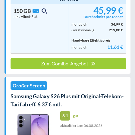
45,99 €
150 GB
5G
inkl. Allnet-Flat
Durchschnitt pro Monat
monatlich
34,99 €
Gerät einmalig
219,00 €
Handyhase Effektivpreis
11,61 €
monatlich
Zum Gomibo-Angebot
Großer Screen
Samsung Galaxy S26 Plus mit Original-Telekom-
Tarif ab eff. 6,37 € mtl.
8.1
gut
aktualisiert am
06.08.2026