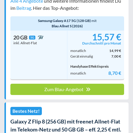
Alle 4 Angebote
und weitere Informationen findest Du
im
Beitrag
. Hier das Top-Angebot:
Samsung Galaxy A17 5G (128 GB)
mit
Blau Allnet S (2026)
15,57 €
20 GB
5G
inkl. Allnet-Flat
Durchschnitt pro Monat
monatlich
14,99 €
Gerät einmalig
7,00 €
Handyhase Effektivpreis
8,70 €
monatlich
Zum Blau-Angebot
Bestes Netz!
Galaxy Z Flip 8 (256 GB) mit freenet Allnet-Flat
im Telekom-Netz und 50 GB GB – eff. 2,25 € mtl.