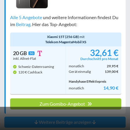
Alle 5 Angebote
und weitere Informationen findest Du
im
Beitrag
. Hier das Top-Angebot:
Xiaomi 15T (256 GB)
mit
Telekom MagentaMobil XS
32,61 €
20 GB
5G
inkl. Allnet-Flat
Durchschnitt pro Monat
monatlich
29,95 €
Schweiz-Datenroaming
Gerät einmalig
139,00 €
120 € Cashback
Handyhase Effektivpreis
14,90 €
monatlich
Zum Gomibo-Angebot
Weitere Beiträge anzeigen