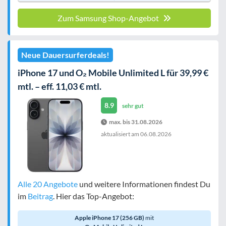
Zum Samsung Shop-Angebot
Neue Dauersurferdeals!
iPhone 17 und O₂ Mobile Unlimited L für 39,99 €
mtl. – eff. 11,03 € mtl.
8.9
sehr gut
max. bis 31.08.2026
aktualisiert am
06.08.2026
Alle 20 Angebote
und weitere Informationen findest Du
im
Beitrag
. Hier das Top-Angebot:
Apple iPhone 17 (256 GB)
mit