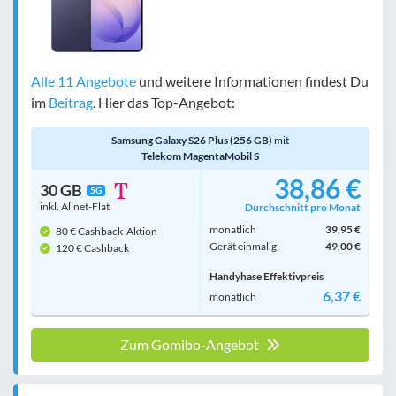
Alle 11 Angebote
und weitere Informationen findest Du
im
Beitrag
. Hier das Top-Angebot:
Samsung Galaxy S26 Plus (256 GB)
mit
Telekom MagentaMobil S
38,86 €
30 GB
5G
inkl. Allnet-Flat
Durchschnitt pro Monat
monatlich
39,95 €
80 € Cashback-Aktion
Gerät einmalig
49,00 €
120 € Cashback
Handyhase Effektivpreis
6,37 €
monatlich
Zum Gomibo-Angebot