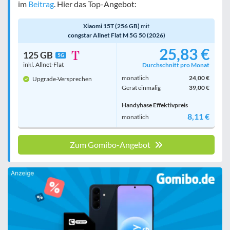
im
Beitrag
. Hier das Top-Angebot:
Xiaomi 15T (256 GB)
mit
congstar Allnet Flat M 5G 50 (2026)
25,83 €
125 GB
5G
inkl. Allnet-Flat
Durchschnitt pro Monat
monatlich
24,00 €
Upgrade-Versprechen
Gerät einmalig
39,00 €
Handyhase Effektivpreis
8,11 €
monatlich
Zum Gomibo-Angebot