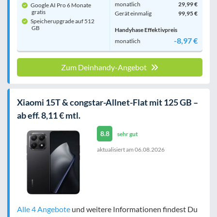
monatlich
29,99 €
Google AI Pro 6 Monate
gratis
Gerät einmalig
99,95 €
Speicherupgrade auf 512
GB
Handyhase Effektivpreis
-8,97 €
monatlich
Zum Deinhandy-Angebot
Xiaomi 15T & congstar-Allnet-Flat mit 125 GB –
ab eff. 8,11 € mtl.
8.8
sehr gut
aktualisiert am
06.08.2026
Alle 4 Angebote
und weitere Informationen findest Du