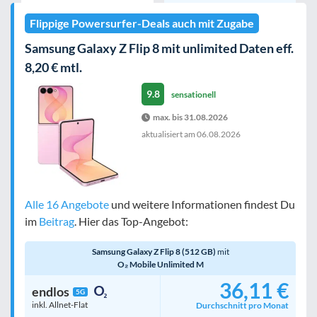
Flippige Powersurfer-Deals auch mit Zugabe
Samsung Galaxy Z Flip 8 mit unlimited Daten eff.
8,20 € mtl.
9.8
sensationell
max. bis 31.08.2026
aktualisiert am
06.08.2026
Alle 16 Angebote
und weitere Informationen findest Du
im
Beitrag
. Hier das Top-Angebot:
Samsung Galaxy Z Flip 8 (512 GB)
mit
O₂ Mobile Unlimited M
36,11 €
endlos
5G
inkl. Allnet-Flat
Durchschnitt pro Monat