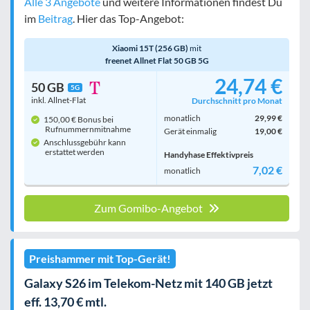
Alle 3 Angebote
und weitere Informationen findest Du
im
Beitrag
. Hier das Top-Angebot:
Xiaomi 15T (256 GB)
mit
freenet Allnet Flat 50 GB 5G
24,74 €
50 GB
5G
inkl. Allnet-Flat
Durchschnitt pro Monat
monatlich
29,99 €
150,00 € Bonus bei
Rufnummern­mitnahme
Gerät einmalig
19,00 €
Anschlussgebühr kann
erstattet werden
Handyhase Effektivpreis
7,02 €
monatlich
Zum Gomibo-Angebot
Preishammer mit Top-Gerät!
Galaxy S26 im Telekom-Netz mit 140 GB jetzt
eff. 13,70 € mtl.