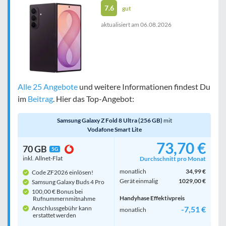
7.6
gut
aktualisiert am
06.08.2026
Alle 25 Angebote
und weitere Informationen findest Du
im
Beitrag
. Hier das Top-Angebot:
Samsung Galaxy Z Fold 8 Ultra (256 GB)
mit
Vodafone Smart Lite
73,70 €
70 GB
5G
inkl. Allnet-Flat
Durchschnitt pro Monat
monatlich
34,99 €
Code ZF2026 einlösen!
Gerät einmalig
1029,00 €
Samsung Galaxy Buds 4 Pro
100,00 € Bonus bei
Handyhase Effektivpreis
Rufnummern­mitnahme
Anschlussgebühr kann
-7,51 €
monatlich
erstattet werden