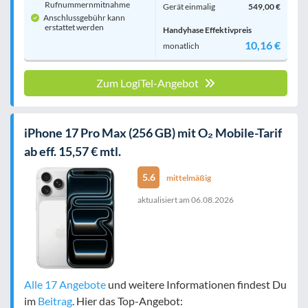
Rufnummern­mitnahme
Gerät einmalig
549,00 €
Anschlussgebühr kann
erstattet werden
Handyhase Effektivpreis
10,16 €
monatlich
Zum LogiTel-Angebot
iPhone 17 Pro Max (256 GB) mit O₂ Mobile-Tarif
ab eff. 15,57 € mtl.
5.6
mittelmäßig
aktualisiert am
06.08.2026
Alle 17 Angebote
und weitere Informationen findest Du
im
Beitrag
. Hier das Top-Angebot: