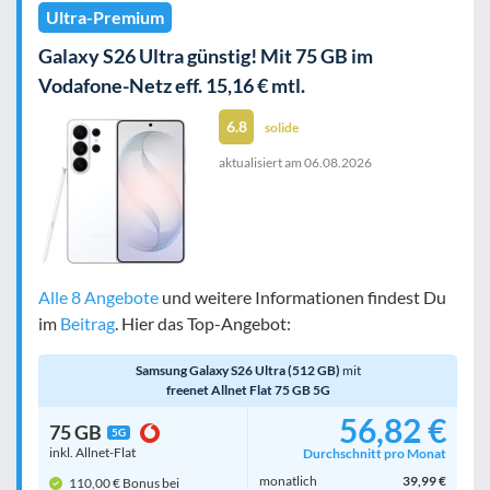
Ultra-Premium
Galaxy S26 Ultra günstig! Mit 75 GB im
Vodafone-Netz eff. 15,16 € mtl.
6.8
solide
aktualisiert am
06.08.2026
Alle 8 Angebote
und weitere Informationen findest Du
im
Beitrag
. Hier das Top-Angebot:
Samsung Galaxy S26 Ultra (512 GB)
mit
freenet Allnet Flat 75 GB 5G
56,82 €
75 GB
5G
inkl. Allnet-Flat
Durchschnitt pro Monat
monatlich
39,99 €
110,00 € Bonus bei