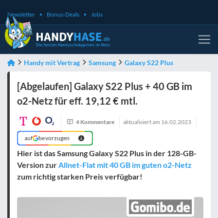
Newsletter
Bonus-Deals
Jobs
Handy mit Vertrag
Samsung
Galaxy S22 Plus
[Abgelaufen] Galaxy S22 Plus + 40 GB im
o2-Netz für eff. 19,12 € mtl.
4 Kommentare
aktualisiert am
16.02.2023
auf
bevorzugen
Hier ist das Samsung Galaxy S22 Plus in der 128-GB-
Version zur
Allnet-Flat mit 40 GB im guten o2-Netz
zum richtig starken Preis verfügbar!