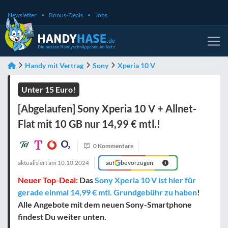
Newsletter
Bonus-Deals
Jobs
Handy mit Vertrag
Sony
Xperia 10 V
Unter 15 Euro!
[Abgelaufen] Sony Xperia 10 V + Allnet-
Flat mit 10 GB nur 14,99 € mtl.!
0 Kommentare
aktualisiert am
10.10.2024
auf
bevorzugen
Neuer Top-Deal:
Das
Sony Xperia 10 V ist hier für
gerade einmal 14,99 € mtl. Grundgebühr zu haben
!
Alle Angebote mit dem neuen Sony-Smartphone
findest Du weiter unten.