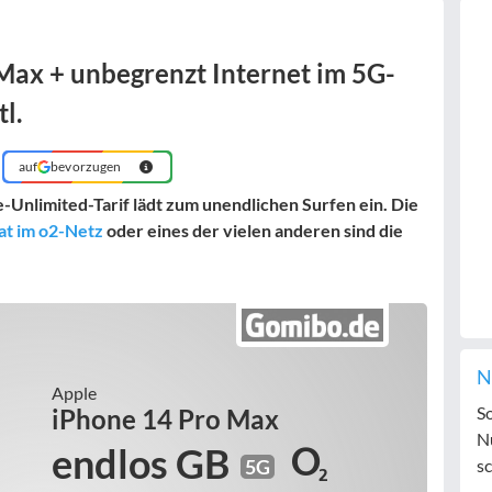
Max + unbegrenzt Internet im 5G-
l.
auf
bevorzugen
Unlimited-Tarif lädt zum unendlichen Surfen ein. Die
at im o2-Netz
oder eines der vielen anderen sind die
N
Apple
S
iPhone 14 Pro Max
N
endlos GB
5G
sc