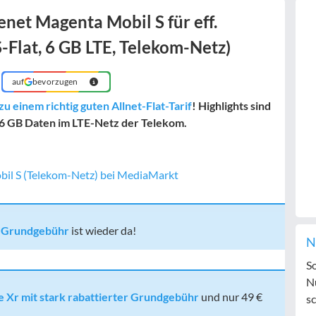
enet Magenta Mobil S für eff.
S-Flat, 6 GB LTE, Telekom-Netz)
auf
bevorzugen
u einem richtig guten Allnet-Flat-Tarif
! Highlights sind
 6 GB Daten im LTE-Netz der Telekom.
n Grundgebühr
ist wieder da!
N
S
N
e Xr mit stark rabattierter Grundgebühr
und nur 49 €
sc
!