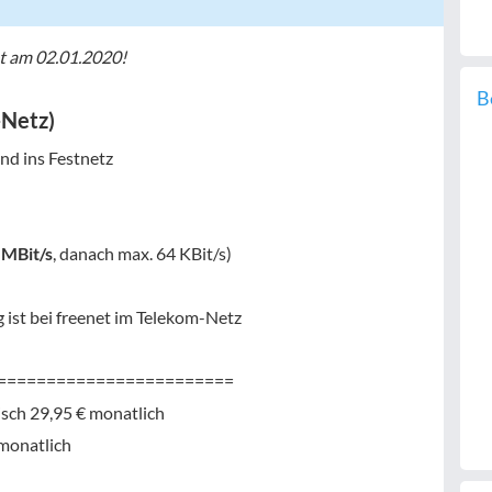
et am 02.01.2020!
B
-Netz)
und ins Festnetz
 MBit/s
, danach max. 64 KBit/s)
ag ist bei freenet im Telekom-Netz
========================
sch 29,95 € monatlich
monatlich