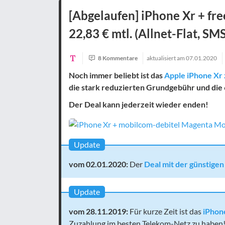
[Abgelaufen] iPhone Xr + fre
22,83 € mtl. (Allnet-Flat, SM
8 Kommentare
aktualisiert am
07.01.2020
Noch immer beliebt ist das
Apple iPhone Xr z
die stark reduzierten Grundgebühr und die
Der Deal kann jederzeit wieder enden!
Update
vom 02.01.2020:
Der
Deal mit der günstige
Update
vom 28.11.2019:
Für kurze Zeit ist das
iPhon
Zuzahlung im besten Telekom-Netz zu haben