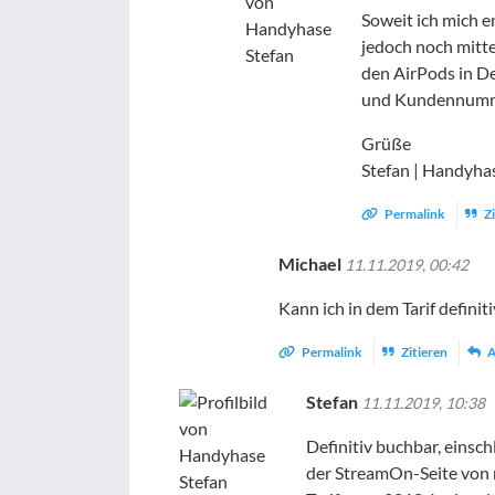
Soweit ich mich e
jedoch noch mitt
den AirPods in Dei
und Kundennumme
Grüße
Stefan | Handyha
Permalink
Zi
Michael
11.11.2019, 00:42
Kann ich in dem Tarif defin
Permalink
Zitieren
A
Stefan
11.11.2019, 10:38
Definitiv buchbar, einsc
der StreamOn-Seite von m