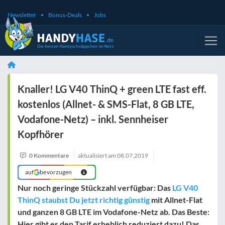
Newsletter
Bonus-Deals
Jobs
Knaller! LG V40 ThinQ + green LTE fast eff.
kostenlos (Allnet- & SMS-Flat, 8 GB LTE,
Vodafone-Netz) – inkl. Sennheiser
Kopfhörer
0 Kommentare
aktualisiert am
08.07.2019
auf
bevorzugen
Nur noch geringe Stückzahl verfügbar: Das
LG V40
ThinQ staubst Du jetzt richtig günstig
mit Allnet-Flat
und ganzen 8 GB LTE im Vodafone-Netz ab. Das Beste:
Hier gibt es den Tarif erheblich reduziert dazu! Das