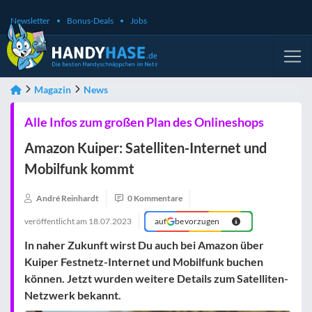
Newsletter
Bonus-Deals
Jobs
Magazin
News
Alle Infos zum großen Plan des Onlineshops
Amazon Kuiper: Satelliten-Internet und
Mobilfunk kommt
André Reinhardt
0 Kommentare
veröffentlicht am
18.07.2023
auf
bevorzugen
In naher Zukunft wirst Du auch bei Amazon über
Kuiper Festnetz-Internet und Mobilfunk buchen
können. Jetzt wurden weitere Details zum Satelliten-
Netzwerk bekannt.