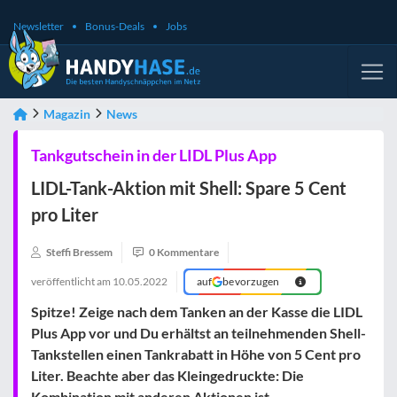
Newsletter
Bonus-Deals
Jobs
Magazin
News
Tankgutschein in der LIDL Plus App
LIDL-Tank-Aktion mit Shell: Spare 5 Cent
pro Liter
Steffi Bressem
0 Kommentare
veröffentlicht am
10.05.2022
auf
bevorzugen
Spitze! Zeige nach dem Tanken an der Kasse die LIDL
Plus App vor und Du erhältst an teilnehmenden Shell-
Tankstellen einen Tankrabatt in Höhe von 5 Cent pro
Liter. Beachte aber das Kleingedruckte: Die
Kombination mit anderen Aktionen ist