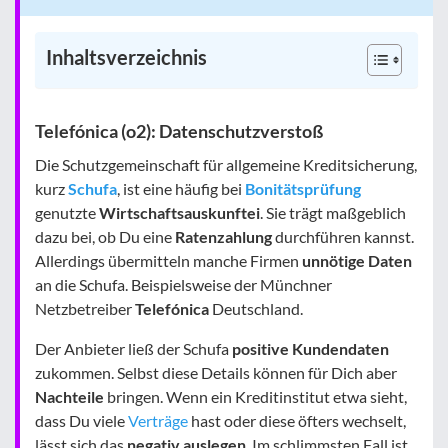
Inhaltsverzeichnis
Telefónica (o2): Datenschutzverstoß
Die Schutzgemeinschaft für allgemeine Kreditsicherung,
kurz
Schufa
, ist eine häufig bei
Bonitätsprüfung
genutzte
Wirtschaftsauskunftei
. Sie trägt maßgeblich
dazu bei, ob Du eine
Ratenzahlung
durchführen kannst.
Allerdings übermitteln manche Firmen
unnötige Daten
an die Schufa. Beispielsweise der Münchner
Netzbetreiber
Telefónica
Deutschland.
Der Anbieter ließ der Schufa
positive Kundendaten
zukommen. Selbst diese Details können für Dich aber
Nachteile
bringen. Wenn ein Kreditinstitut etwa sieht,
dass Du viele
Verträge
hast oder diese öfters wechselt,
lässt sich das
negativ auslegen
. Im schlimmsten Fall ist