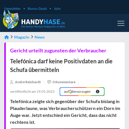
Newsletter
Bonus-Deals
Jobs
Magazin
News
Gericht urteilt zugunsten der Verbraucher
Telefónica darf keine Positivdaten an die
Schufa übermitteln
André Reinhardt
0 Kommentare
veröffentlicht am
19.05.2023
auf
bevorzugen
Telefónica
zeigte sich gegenüber der
Schufa
bislang in
Plauderlaune, was
Verbraucherschützern
ein Dorn im
Auge war. Jetzt entschied ein Gericht, dass das nicht
rechtens ist.