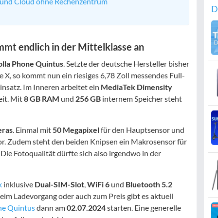
 und Cloud ohne Rechenzentrum
D
mt endlich in der Mittelklasse an
olla Phone Quintus
. Setzte der deutsche Hersteller bisher
 X, so kommt nun ein riesiges 6,78 Zoll messendes Full-
nsatz. Im Inneren arbeitet ein
MediaTek Dimensity
it. Mit
8 GB RAM
und
256 GB
internem Speicher steht
eras
. Einmal mit
50 Megapixel
für den Hauptsensor und
r. Zudem steht den beiden Knipsen ein Makrosensor für
 Die Fotoqualität dürfte sich also irgendwo in der
k
inklusive
Dual-SIM-Slot
,
WiFi 6
und
Bluetooth 5.2
im Ladevorgang oder auch zum Preis gibt es aktuell
one Quintus
dann am
02.07.2024
starten. Eine generelle