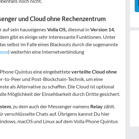
benfalls noch nicht.
senger und Cloud ohne Rechenzentrum
r auf sein hauseigenes
Volla OS,
diesmal in
Version 14
,
em gibt es einige sehr interessante Funktionen. Unter
 das selbst im Falle eines Blackouts durch die sogenannte
ance
) weiterhin eine Internetverbindung
 Phone Quintus eine eingebettete
verteilte Cloud ohne
er-to-Peer und Post-Blockchain-Technik, um eine
te als Alternative zu schaffen. Die Cloud ist optional
ie Möglichkeit der Einsehbarkeit durch Dritte gesichert.
ystem
, zu dem auch der Messenger namens
Relay
zählt.
ür verschlüsselte Chats auf. Übrigens kannst Du hier
ndows, macOS und Linux auf dem Volla Phone Quintus