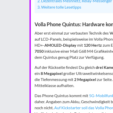
Dezentrales Meshnetz, Relay-Messenger
Weitere tolle Lesetipps
Volla Phone Quintus: Hardware kom
Aber erst einmal zur verbauten Technik des
V
auf LCD-Panels, beispielsweise im Volla Phone
HD+-
AMOLED-Display
mit
120 Hertz
zum Ei
7050
inklusive einer Mali G68 M4 Grafikeinhe
dem Quintus genug Platz zur Verfügung.
Auf der Rückseite findest Du gleich
drei Kam
ein
8 Megapixel
großer Ultraweitwinkelsenso
die Tiefenmessung mit
2 Megapixel
zur Seite.
Mittelklasse aufhalten.
Das Phone Quintus kommt mit
5G-Mobilfun
daher. Angaben zum Akku, Geschwindigkeit be
noch nicht.
Auf Kickstarter soll das Volla Ph