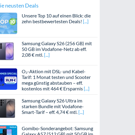
ie neusten Deals
Unsere Top 10 auf einen Blick: die
zehn bestbewertesten Deals!
Samsung Galaxy S26 (256 GB) mit
50 GB im Vodafone-Netz ab eff.
2,08 € mtl.
O₂-Aktion mit DSL- und Kabel-
Tarif: 1 Monat testen und Scooter
mega günstig abstauben – eff.
kostenlos mit 464 € Ersparnis
Samsung Galaxy S26 Ultra im
starken Bundle mit Vodafone-
Smart-Tarif – eff. 4,74 € mtl.
Gomibo-Sonderangebot: Samsung
Galaxy A57 (512 GB) mit 50 GB im