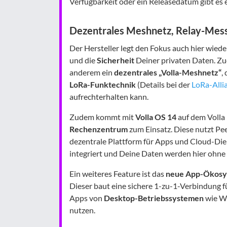
Verfügbarkeit oder ein Releasedatum gibt es e
Dezentrales Meshnetz, Relay-Mes
Der Hersteller legt den Fokus auch hier wiede
und die
Sicherheit
Deiner privaten Daten. Zud
anderem ein
dezentrales „Volla-Meshnetz“
,
LoRa-Funktechnik
(Details bei der
LoRa-Alli
aufrechterhalten kann.
Zudem kommt mit
Volla OS 14
auf dem Volla
Rechenzentrum
zum Einsatz. Diese nutzt Pe
dezentrale Plattform für Apps und Cloud-Diens
integriert und Deine Daten werden hier ohne d
Ein weiteres Feature ist das
neue App-Ökos
Dieser baut eine sichere 1-zu-1-Verbindung f
Apps von
Desktop-Betriebssystemen
wie Wi
nutzen.