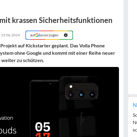
it krassen Sicherheitsfunktionen
m
19.06.2024
auf
bevorzugen
 Projekt auf Kickstarter geplant. Das Volla Phone
ssystem ohne Google und kommt mit einer Reihe neuer
 weiter zu schützen.
N
S
N
sc