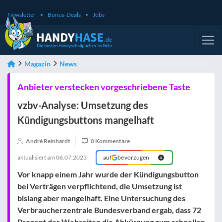
Newsletter
Bonus-Deals
Jobs
Magazin
News
Anbieter verstecken vorgeschriebene Taste
vzbv-Analyse: Umsetzung des
Kündigungsbuttons mangelhaft
André Reinhardt
0 Kommentare
aktualisiert am
06.07.2023
auf
bevorzugen
Vor knapp einem Jahr wurde der Kündigungsbutton
bei Verträgen verpflichtend, die Umsetzung ist
bislang aber mangelhaft. Eine Untersuchung des
Verbraucherzentrale Bundesverband ergab, dass 72
Prozent der Webseiten die Abkürzung zum schnellen