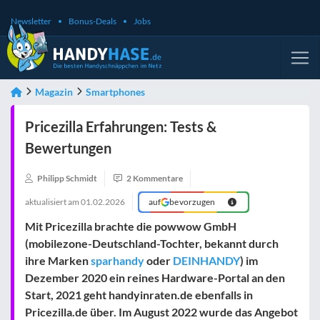
Newsletter
Bonus-Deals
Jobs
Magazin
Smartphones
Pricezilla Erfahrungen: Tests &
Bewertungen
Philipp Schmidt
2 Kommentare
aktualisiert am
01.02.2026
auf
bevorzugen
Mit Pricezilla brachte die powwow GmbH
(mobilezone-Deutschland-Tochter, bekannt durch
ihre Marken
sparhandy
oder
DEINHANDY
) im
Dezember 2020 ein reines Hardware-Portal an den
Start, 2021 geht handyinraten.de ebenfalls in
Pricezilla.de über. Im August 2022 wurde das Angebot