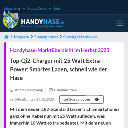
Newsletter
Bonus-Deals
Jobs
Magazin
Smartphones
Sonstige Hardware
Handyhase-Marktübersicht im Herbst 2025
Top-Qi2-Charger mit 25 Watt Extra-
Power: Smartes Laden, schnell wie der
Hase
Andreas Sebayang
0 Kommentare
veröffentlicht am
25.10.2025
auf
bevorzugen
Mit dem neuen Qi2-Standard lassen sich Smartphones
ganz ohne Kabel nun mit 25 Watt aufladen, was
immerhin 10 Watt extra bedeutet. Mit dem neuen