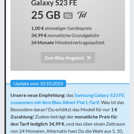
Galaxy S23 FE
25 GB
5G
1,00 €
einmaliger Gerätepreis
34,99 €
monatliche Grundgebühr
24 Monate
Mindestvertragslaufzeit
Zum Blau-Angebot
Update vom 10.10.2024
Unsere neue Empfehlung
: das
Samsung Galaxy S23 FE
zusammen mit dem Blau Allnet-Flat L-Tarif
. Was ist das
Besondere daran? Du erhältst das Modell für nur
1 €
Zuzahlung
! Zudem beträgt der
monatliche Preis für
den Tarif lediglich 34,99 €
, und das über einen Zeitraum
von 24 Monaten. Alternativ hast Du die Wahl aus 5, 10,