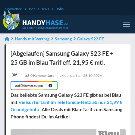
Newsletter
Bonus-Deals
Jobs
Handy mit Vertrag
Samsung
Galaxy S23 FE
[Abgelaufen] Samsung Galaxy S23 FE +
25 GB im Blau-Tarif eff. 21,95 € mtl.
0 Kommentare
aktualisiert am
28.10.2024
auf
bevorzugen
Das beliebte Samsung Galaxy S23 FE gibt es bei Blau
mit
Vielsurfertarif im Telefónica-Netz ab nur 31,99 €
Grundgebühr
. Alle Deals mit Blau-Tarif zum Samsung
Phone findest Du im Artikel.