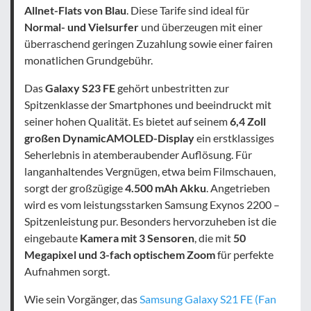
Allnet-Flats von Blau
. Diese Tarife sind ideal für
Normal- und Vielsurfer
und überzeugen mit einer
überraschend geringen Zuzahlung sowie einer fairen
monatlichen Grundgebühr.
Das
Galaxy S23 FE
gehört unbestritten zur
Spitzenklasse der Smartphones und beeindruckt mit
seiner hohen Qualität. Es bietet auf seinem
6,4 Zoll
großen DynamicAMOLED-Display
ein erstklassiges
Seherlebnis in atemberaubender Auflösung. Für
langanhaltendes Vergnügen, etwa beim Filmschauen,
sorgt der großzügige
4.500 mAh Akku
. Angetrieben
wird es vom leistungsstarken Samsung Exynos 2200 –
Spitzenleistung pur. Besonders hervorzuheben ist die
eingebaute
Kamera mit 3 Sensoren
, die mit
50
Megapixel und 3-fach optischem Zoom
für perfekte
Aufnahmen sorgt.
Wie sein Vorgänger, das
Samsung Galaxy S21 FE (Fan