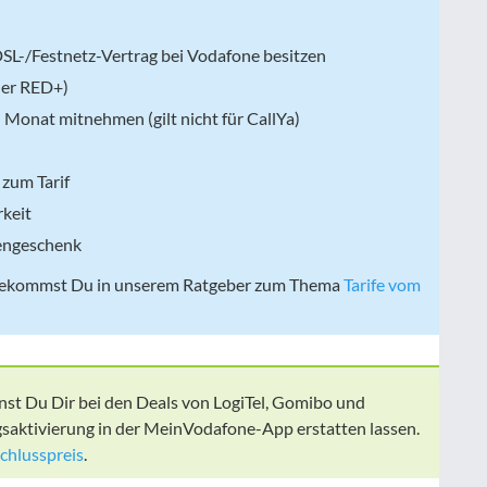
 DSL-/Festnetz-Vertrag bei Vodafone besitzen
üher RED+)
Monat mitnehmen (gilt nicht für CallYa)
zum Tarif
rkeit
engeschenk
ze bekommst Du in unserem Ratgeber zum Thema
Tarife vom
st Du Dir bei den Deals von LogiTel, Gomibo und
saktivierung in der MeinVodafone-App erstatten lassen.
chlusspreis
.