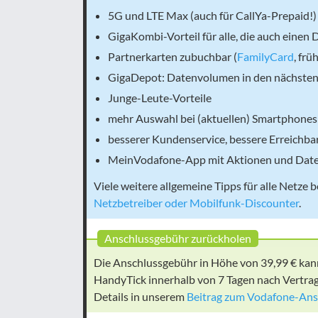
5G und LTE Max (auch für CallYa-Prepaid!)
GigaKombi-Vorteil für alle, die auch einen
Partnerkarten zubuchbar (
FamilyCard
, fr
GigaDepot: Datenvolumen in den nächsten 
Junge-Leute-Vorteile
mehr Auswahl bei (aktuellen) Smartphones 
besserer Kundenservice, bessere Erreichba
MeinVodafone-App mit Aktionen und Dat
Viele weitere allgemeine Tipps für alle Net
Netzbetreiber oder Mobilfunk-Discounter
.
Anschlussgebühr zurückholen
Die Anschlussgebühr in Höhe von 39,99 € kann
HandyTick innerhalb von 7 Tagen nach Vertrag
Details in unserem
Beitrag zum Vodafone-Ans