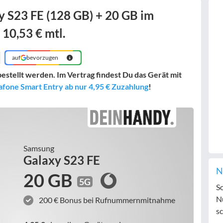
 S23 FE (128 GB) + 20 GB im
 10,53 € mtl.
auf
bevorzugen
estellt werden. Im Vertrag findest Du das Gerät mit
fone Smart Entry ab nur 4,95 € Zuzahlung
!
Samsung
Galaxy S23 FE
N
20 GB
5G
S
N
200 € Bonus bei Rufnummernmitnahme
sc