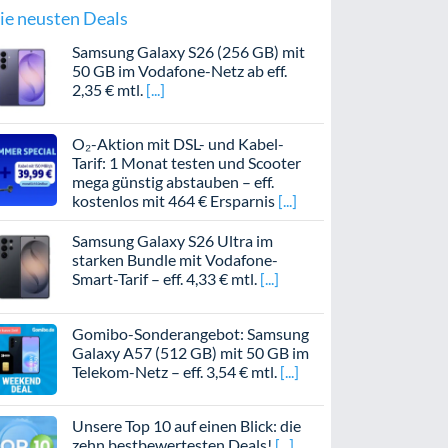
ie neusten Deals
Samsung Galaxy S26 (256 GB) mit
50 GB im Vodafone-Netz ab eff.
2,35 € mtl.
O₂-Aktion mit DSL- und Kabel-
Tarif: 1 Monat testen und Scooter
mega günstig abstauben – eff.
kostenlos mit 464 € Ersparnis
Samsung Galaxy S26 Ultra im
starken Bundle mit Vodafone-
Smart-Tarif – eff. 4,33 € mtl.
Gomibo-Sonderangebot: Samsung
Galaxy A57 (512 GB) mit 50 GB im
Telekom-Netz – eff. 3,54 € mtl.
Unsere Top 10 auf einen Blick: die
zehn bestbewertesten Deals!