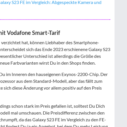
alaxy S23 FE im Vergleich: Abgespeckte Kamera und
it Vodafone Smart-Tarif
verzichtet hat, können Liebhaber des Smartphone-
h unterscheidet sich das Ende 2023 erschienene Galaxy S23
sentlicher Unterschied ist allerdings die Größe des
h neue Farbvarianten wirst Du in den Shops finden.
 Du im Inneren den hauseigenen Exynos-2200-Chip. Der
Prozessor aus dem Standard-Modell, aber das fällt zum
te sich diese Änderung vor allem positiv auf den Preis
ngs schon stark im Preis gefallen ist, solltest Du Dich
dell mal umschauen. Die Preisdifferenz zwischen den
hrumpft, da das Galaxy S23 FE im Vergleich zu den FE-
icht findest Du ja ein Angebot, bei dem Du mehr Leistung