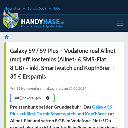
Newsletter
Bonus-Deals
Jobs
Galaxy S9 / S9 Plus + Vodafone real Allnet
(md) eff. kostenlos (Allnet- & SMS-Flat,
8 GB) – inkl. Smartwatch und Kopfhörer +
35 € Ersparnis
33 Kommentare
aktualisiert am
15.05.2019
auf
bevorzugen
Preissenkung bei der Grundgebühr: Das
Galaxy S9
Plus erhältst Du mit Smartwatch und Kopfhörer
zur
Allnet-Flat und satten 8 GB im Vodafone-Netz! Du
machst hier ein richtig gutes Schnäppchen, das sicher