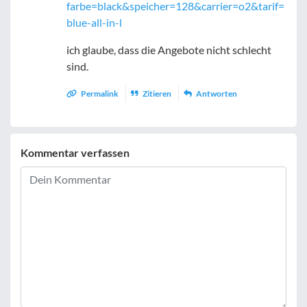
farbe=black&speicher=128&carrier=o2&tarif=
blue-all-in-l
ich glaube, dass die Angebote nicht schlecht
sind.
Permalink
Zitieren
Antworten
Kommentar verfassen