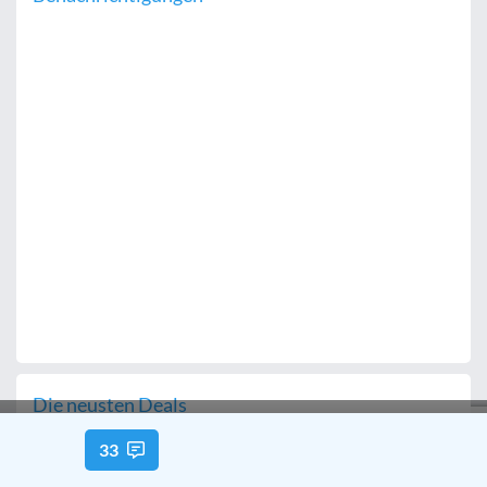
Die neusten Deals
100 Euro sparen zum Launch! Google-
33
Pixel-11-Handraiser-Aktion in der
MediaMarktSaturn Tarifwelt