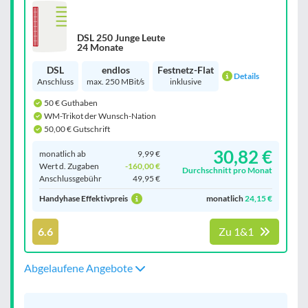
DSL 250 Junge Leute
24 Monate
DSL
endlos
Festnetz-Flat
Details
Anschluss
max. 250 MBit/s
inklusive
50 € Guthaben
WM-Trikot der Wunsch-Nation
50,00 € Gutschrift
30,82 €
monatlich ab
9,99 €
Wert d. Zugaben
-160,00 €
Durchschnitt pro Monat
Anschluss­gebühr
49,95 €
Handyhase Effektivpreis
monatlich
24,15 €
6.6
Zu 1&1
Abgelaufene Angebote