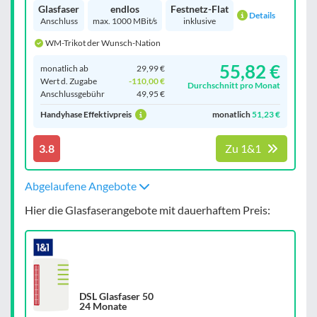
Glasfaser
endlos
Festnetz-Flat
Details
Anschluss
max. 1000 MBit/s
inklusive
WM-Trikot der Wunsch-Nation
55,82 €
monatlich ab
29,99 €
Wert d. Zugabe
-110,00 €
Durchschnitt pro Monat
Anschluss­gebühr
49,95 €
Handyhase Effektivpreis
monatlich
51,23 €
3.8
Zu 1&1
Abgelaufene Angebote
Hier die Glasfaserangebote mit dauerhaftem Preis:
DSL Glasfaser 50
24 Monate