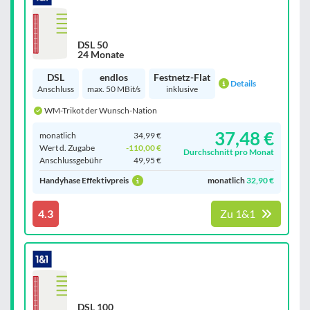
DSL 50
24 Monate
DSL
endlos
Festnetz-Flat
Details
Anschluss
max. 50 MBit/s
inklusive
WM-Trikot der Wunsch-Nation
37,48 €
monatlich
34,99 €
Wert d. Zugabe
-110,00 €
Durchschnitt pro Monat
Anschluss­gebühr
49,95 €
Handyhase Effektivpreis
monatlich
32,90 €
4.3
Zu 1&1
DSL 100