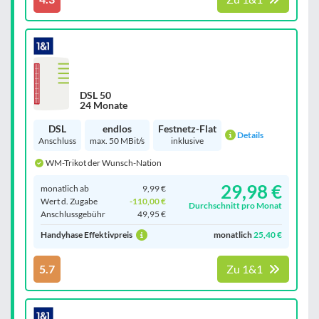
DSL 50
24 Monate
DSL
endlos
Festnetz-Flat
Details
Anschluss
max. 50 MBit/s
inklusive
WM-Trikot der Wunsch-Nation
29,98 €
monatlich ab
9,99 €
Wert d. Zugabe
-110,00 €
Durchschnitt pro Monat
Anschluss­gebühr
49,95 €
Handyhase Effektivpreis
monatlich
25,40 €
5.7
Zu 1&1