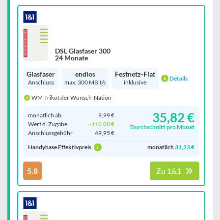
DSL Glasfaser 300
24 Monate
Glasfaser
endlos
Festnetz-Flat
Details
Anschluss
max. 300 MBit/s
inklusive
WM-Trikot der Wunsch-Nation
35,82 €
monatlich ab
9,99 €
Wert d. Zugabe
-110,00 €
Durchschnitt pro Monat
Anschluss­gebühr
49,95 €
Handyhase Effektivpreis
monatlich
31,23 €
5.8
Zu 1&1