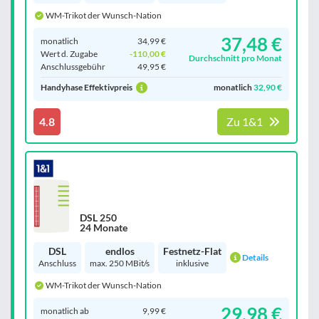
WM-Trikot der Wunsch-Nation
37,48 €
monatlich
34,99 €
Wert d. Zugabe
-110,00 €
Durchschnitt pro Monat
Anschluss­gebühr
49,95 €
Handyhase Effektivpreis
monatlich
32,90 €
4.8
Zu 1&1
DSL 250
24 Monate
DSL
endlos
Festnetz-Flat
Details
Anschluss
max. 250 MBit/s
inklusive
WM-Trikot der Wunsch-Nation
29,98 €
monatlich ab
9,99 €