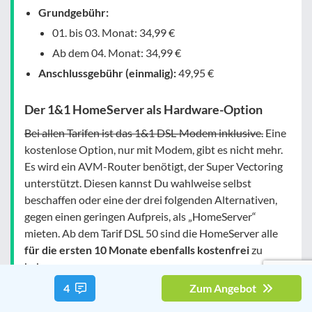
Grundgebühr:
01. bis 03. Monat: 34,99 €
Ab dem 04. Monat: 34,99 €
Anschlussgebühr (einmalig):
49,95 €
Der 1&1 HomeServer als Hardware-Option
Bei allen Tarifen ist das 1&1 DSL-Modem inklusive.
Eine
kostenlose Option, nur mit Modem, gibt es nicht mehr.
Es wird ein AVM-Router benötigt, der Super Vectoring
unterstützt. Diesen kannst Du wahlweise selbst
beschaffen oder eine der drei folgenden Alternativen,
gegen einen geringen Aufpreis, als „HomeServer“
mieten. Ab dem Tarif DSL 50 sind die HomeServer alle
für die ersten 10 Monate ebenfalls kostenfrei
zu
bekommen:
4
Zum Angebot
1&1 DSL-Modem
für 0 € mtl.