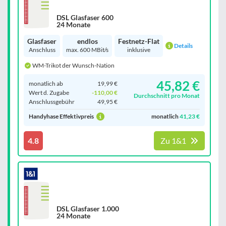
DSL Glasfaser 600
24 Monate
Glasfaser
endlos
Festnetz-Flat
Details
Anschluss
max. 600 MBit/s
inklusive
WM-Trikot der Wunsch-Nation
45,82 €
monatlich ab
19,99 €
Wert d. Zugabe
-110,00 €
Durchschnitt pro Monat
Anschluss­gebühr
49,95 €
Handyhase Effektivpreis
monatlich
41,23 €
4.8
Zu 1&1
DSL Glasfaser 1.000
24 Monate