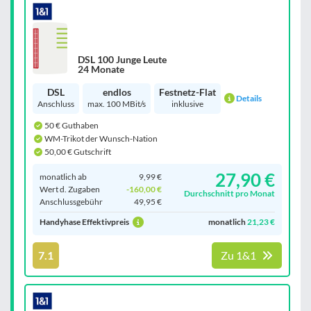
DSL 100 Junge Leute
24 Monate
DSL
endlos
Festnetz-Flat
Details
Anschluss
max. 100 MBit/s
inklusive
50 € Guthaben
WM-Trikot der Wunsch-Nation
50,00 € Gutschrift
27,90 €
monatlich ab
9,99 €
Wert d. Zugaben
-160,00 €
Durchschnitt pro Monat
Anschluss­gebühr
49,95 €
Handyhase Effektivpreis
monatlich
21,23 €
7.1
Zu 1&1