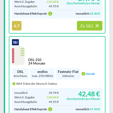
Wert d. Zugabe
-110,00 €
Durchschnitt pro Monat
Anschluss­gebühr
49,95 €
Handyhase Effektivpreis
monatlich
25,40 €
6.7
Zu 1&1
DSL 250
24 Monate
DSL
endlos
Festnetz-Flat
Details
Anschluss
max. 250 MBit/s
inklusive
WM-Trikot der Wunsch-Nation
42,48 €
monatlich
39,99 €
Wert d. Zugabe
-110,00 €
Durchschnitt pro Monat
Anschluss­gebühr
49,95 €
Handyhase Effektivpreis
monatlich
37,90 €