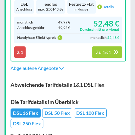
DSL
endlos
Festnetz-Flat
Details
Anschluss
max. 250 MBit/s
inklusive
52,48 €
monatlich
49,99 €
Anschluss­gebühr
49,95 €
Durchschnitt pro Monat
Handyhase Effektivpreis
monatlich
52,48 €
2.1
Zu 1&1
Abgelaufene Angebote
Abweichende Tarifdetails 1&1 DSL Flex
Die Tarifdetails im Überblick
DSL 16 Flex
DSL 50 Flex
DSL 100 Flex
DSL 250 Flex