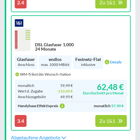
2.4
Zu 1&1
DSL Glasfaser 1.000
24 Monate
Glasfaser
endlos
Festnetz-Flat
Details
Anschluss
max. 1000 MBit/s
inklusive
WM-Trikot der Wunsch-Nation
62,48 €
monatlich
59,99 €
Wert d. Zugabe
-110,00 €
Durchschnitt pro Monat
Anschluss­gebühr
49,95 €
Handyhase Effektivpreis
monatlich
57,90 €
3.4
Zu 1&1
Abgelaufene Angebote