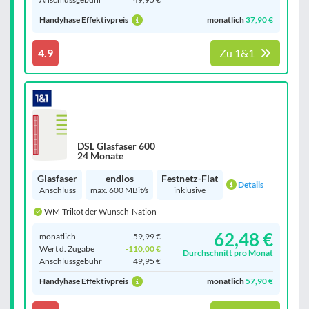
Handyhase Effektivpreis
monatlich
37,90 €
4.9
Zu 1&1
DSL Glasfaser 600
24 Monate
Glasfaser
endlos
Festnetz-Flat
Details
Anschluss
max. 600 MBit/s
inklusive
WM-Trikot der Wunsch-Nation
62,48 €
monatlich
59,99 €
Wert d. Zugabe
-110,00 €
Durchschnitt pro Monat
Anschluss­gebühr
49,95 €
Handyhase Effektivpreis
monatlich
57,90 €