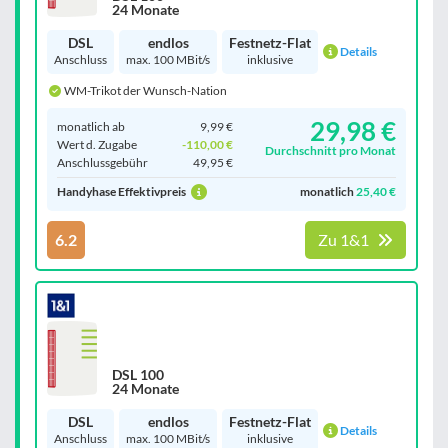
24 Monate
DSL
endlos
Festnetz-Flat
Details
Anschluss
max. 100 MBit/s
inklusive
WM-Trikot der Wunsch-Nation
29,98 €
monatlich ab
9,99 €
Wert d. Zugabe
-110,00 €
Durchschnitt pro Monat
Anschluss­gebühr
49,95 €
Handyhase Effektivpreis
monatlich
25,40 €
6.2
Zu 1&1
DSL 100
24 Monate
DSL
endlos
Festnetz-Flat
Details
Anschluss
max. 100 MBit/s
inklusive