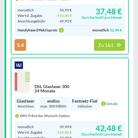
37,48 €
monatlich
34,99 €
Wert d. Zugabe
-110,00 €
Durchschnitt pro Monat
Anschluss­gebühr
49,95 €
Handyhase Effektivpreis
monatlich
32,90 €
5.4
Zu 1&1
DSL Glasfaser 300
24 Monate
Glasfaser
endlos
Festnetz-Flat
Details
Anschluss
max. 300 MBit/s
inklusive
WM-Trikot der Wunsch-Nation
42,48 €
monatlich
39,99 €
Wert d. Zugabe
-110,00 €
Durchschnitt pro Monat
Anschluss­gebühr
49,95 €