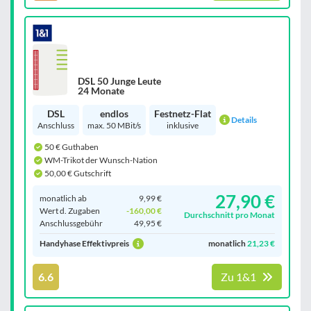
DSL 50 Junge Leute
24 Monate
DSL
endlos
Festnetz-Flat
Details
Anschluss
max. 50 MBit/s
inklusive
50 € Guthaben
WM-Trikot der Wunsch-Nation
50,00 € Gutschrift
27,90 €
monatlich ab
9,99 €
Wert d. Zugaben
-160,00 €
Durchschnitt pro Monat
Anschluss­gebühr
49,95 €
Handyhase Effektivpreis
monatlich
21,23 €
6.6
Zu 1&1