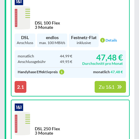
DSL 100 Flex
3 Monate
DSL
endlos
Festnetz-Flat
Details
Anschluss
max. 100 MBit/s
inklusive
47,48 €
monatlich
44,99 €
Anschluss­gebühr
49,95 €
Durchschnitt pro Monat
Handyhase Effektivpreis
monatlich
47,48 €
2.1
Zu 1&1
DSL 250 Flex
3 Monate