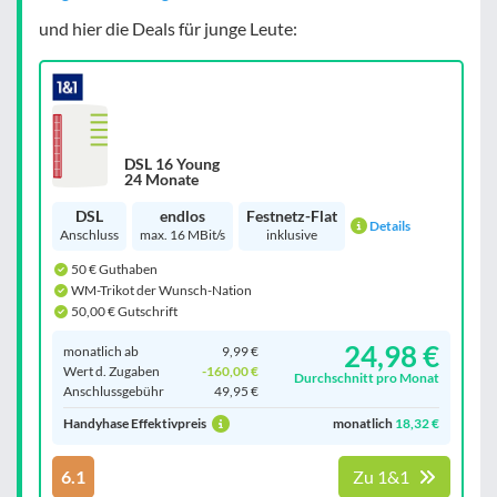
und hier die Deals für junge Leute:
DSL 16 Young
24 Monate
DSL
endlos
Festnetz-Flat
Details
Anschluss
max. 16 MBit/s
inklusive
50 € Guthaben
WM-Trikot der Wunsch-Nation
50,00 € Gutschrift
24,98 €
monatlich ab
9,99 €
Wert d. Zugaben
-160,00 €
Durchschnitt pro Monat
Anschluss­gebühr
49,95 €
Handyhase Effektivpreis
monatlich
18,32 €
6.1
Zu 1&1