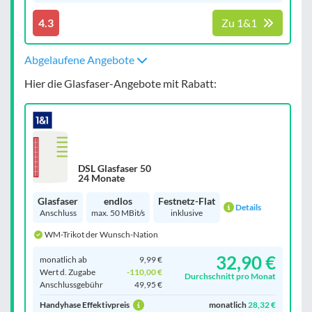
4.3
Zu 1&1
Abgelaufene Angebote
Hier die Glasfaser-Angebote mit Rabatt:
DSL Glasfaser 50
24 Monate
Glasfaser
endlos
Festnetz-Flat
Details
Anschluss
max. 50 MBit/s
inklusive
WM-Trikot der Wunsch-Nation
32,90 €
monatlich ab
9,99 €
Wert d. Zugabe
-110,00 €
Durchschnitt pro Monat
Anschluss­gebühr
49,95 €
Handyhase Effektivpreis
monatlich
28,32 €