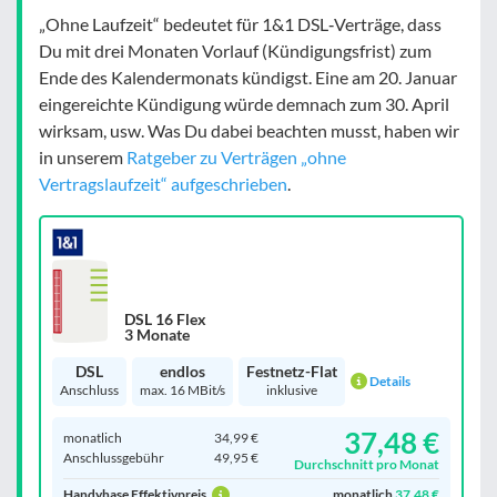
„Ohne Laufzeit“ bedeutet für 1&1 DSL‑Verträge, dass
Du mit drei Monaten Vorlauf (Kündigungsfrist) zum
Ende des Kalendermonats kündigst. Eine am 20. Januar
eingereichte Kündigung würde demnach zum 30. April
wirksam, usw. Was Du dabei beachten musst, haben wir
in unserem
Ratgeber zu Verträgen „ohne
Vertragslaufzeit“ aufgeschrieben
.
DSL 16 Flex
3 Monate
DSL
endlos
Festnetz-Flat
Details
Anschluss
max. 16 MBit/s
inklusive
37,48 €
monatlich
34,99 €
Anschluss­gebühr
49,95 €
Durchschnitt pro Monat
Handyhase Effektivpreis
monatlich
37,48 €