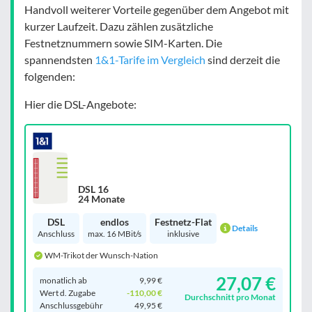
Handvoll weiterer Vorteile gegenüber dem Angebot mit
kurzer Laufzeit. Dazu zählen zusätzliche
Festnetznummern sowie SIM-Karten. Die
spannendsten
1&1-Tarife im Vergleich
sind derzeit die
folgenden:
Hier die DSL-Angebote:
DSL 16
24 Monate
DSL
endlos
Festnetz-Flat
Details
Anschluss
max. 16 MBit/s
inklusive
WM-Trikot der Wunsch-Nation
27,07 €
monatlich ab
9,99 €
Wert d. Zugabe
-110,00 €
Durchschnitt pro Monat
Anschluss­gebühr
49,95 €