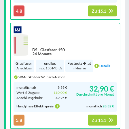
4.8
Zu 1&1
DSL Glasfaser 150
24 Monate
Glasfaser
endlos
Festnetz-Flat
Details
Anschluss
max. 150 MBit/s
inklusive
WM-Trikot der Wunsch-Nation
32,90 €
monatlich ab
9,99 €
Wert d. Zugabe
-110,00 €
Durchschnitt pro Monat
Anschluss­gebühr
49,95 €
Handyhase Effektivpreis
monatlich
28,32 €
5.8
Zu 1&1