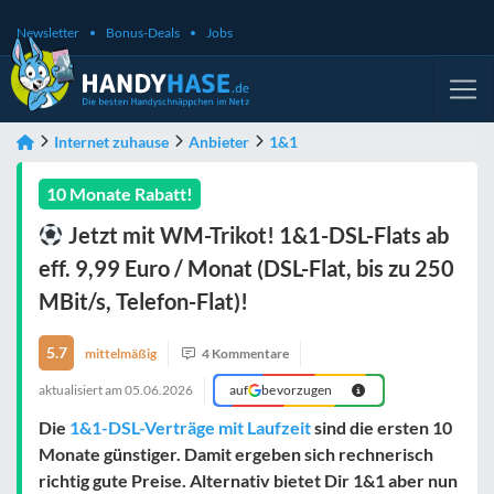
Newsletter
Bonus-Deals
Jobs
Internet zuhause
Anbieter
1&1
10 Monate Rabatt!
Jetzt mit WM-Trikot! 1&1-DSL-Flats ab
eff. 9,99 Euro / Monat (DSL-Flat, bis zu 250
MBit/s, Telefon-Flat)!
5.7
mittelmäßig
4 Kommentare
aktualisiert am
05.06.2026
auf
bevorzugen
Die
1&1-DSL-Verträge mit Laufzeit
sind die ersten 10
Monate günstiger. Damit ergeben sich rechnerisch
richtig gute Preise. Alternativ bietet Dir 1&1 aber nun