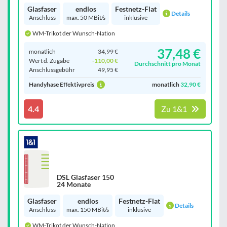
Glasfaser
endlos
Festnetz-Flat
Details
Anschluss
max. 50 MBit/s
inklusive
WM-Trikot der Wunsch-Nation
37,48 €
monatlich
34,99 €
Wert d. Zugabe
-110,00 €
Durchschnitt pro Monat
Anschluss­gebühr
49,95 €
Handyhase Effektivpreis
monatlich
32,90 €
4.4
Zu 1&1
DSL Glasfaser 150
24 Monate
Glasfaser
endlos
Festnetz-Flat
Details
Anschluss
max. 150 MBit/s
inklusive
WM-Trikot der Wunsch-Nation