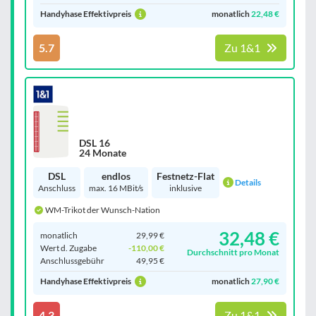
Handyhase Effektivpreis
monatlich
22,48 €
5.7
Zu 1&1
DSL 16
24 Monate
DSL
endlos
Festnetz-Flat
Details
Anschluss
max. 16 MBit/s
inklusive
WM-Trikot der Wunsch-Nation
32,48 €
monatlich
29,99 €
Wert d. Zugabe
-110,00 €
Durchschnitt pro Monat
Anschluss­gebühr
49,95 €
Handyhase Effektivpreis
monatlich
27,90 €
4.3
Zu 1&1