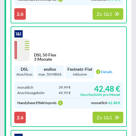
2.6
Zu 1&1
DSL 50 Flex
3 Monate
DSL
endlos
Festnetz-Flat
Details
Anschluss
max. 50 MBit/s
inklusive
42,48 €
monatlich
39,99 €
Anschluss­gebühr
49,95 €
Durchschnitt pro Monat
Handyhase Effektivpreis
monatlich
42,48 €
2.6
Zu 1&1