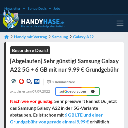
Newsletter
Bonus-Deals
Jobs
Handy mit Vertrag
Samsung
Galaxy A22
Besondere Deals!
[Abgelaufen] Sehr günstig! Samsung Galaxy
A22 5G + 6 GB mit nur 9,99 € Grundgebühr
2 Kommentare
aktualisiert am
09.09.2022
auf
bevorzugen
Nach wie vor günstig:
Sehr preiswert kannst Du jetzt
das Samsung Galaxy A22 in der 5G-Variante
abstauben. Es ist schon mit
6 GB LTE und einer
Grundgebühr von gerade einmal 9,99 €
erhältlich!