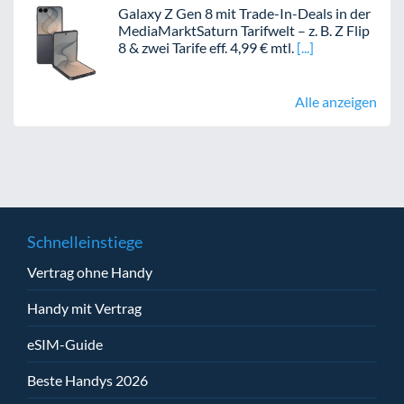
Galaxy Z Gen 8 mit Trade-In-Deals in der
MediaMarktSaturn Tarifwelt – z. B. Z Flip
8 & zwei Tarife eff. 4,99 € mtl.
Alle anzeigen
Schnelleinstiege
Vertrag ohne Handy
Handy mit Vertrag
eSIM-Guide
Beste Handys 2026