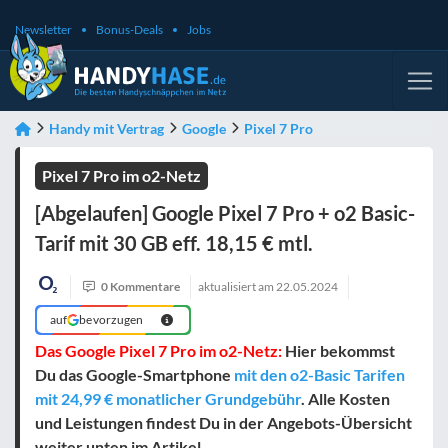
Newsletter
Bonus-Deals
Jobs
Handy mit Vertrag
Google
Pixel 7 Pro
Pixel 7 Pro im o2-Netz
[Abgelaufen] Google Pixel 7 Pro + o2 Basic-
Tarif mit 30 GB eff. 18,15 € mtl.
0 Kommentare
aktualisiert am
22.05.2024
auf
bevorzugen
Das Google Pixel 7 Pro im o2-Netz:
Hier bekommst
Du das Google-Smartphone
mit den o2-Basic Tarifen
mit 24,99 € monatlicher Grundgebühr
. Alle Kosten
und Leistungen findest Du in der Angebots-Übersicht
weiter unten im Artikel.