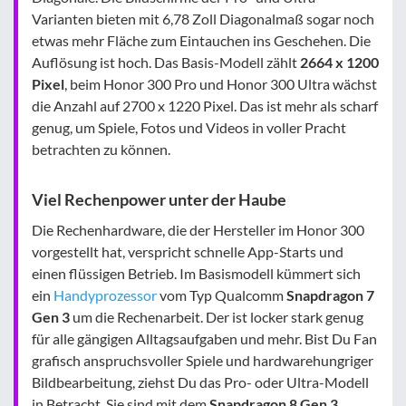
Varianten bieten mit 6,78 Zoll Diagonalmaß sogar noch
etwas mehr Fläche zum Eintauchen ins Geschehen. Die
Auflösung ist hoch. Das Basis-Modell zählt
2664 x 1200
Pixel
, beim Honor 300 Pro und Honor 300 Ultra wächst
die Anzahl auf 2700 x 1220 Pixel. Das ist mehr als scharf
genug, um Spiele, Fotos und Videos in voller Pracht
betrachten zu können.
Viel Rechenpower unter der Haube
Die Rechenhardware, die der Hersteller im Honor 300
vorgestellt hat, verspricht schnelle App-Starts und
einen flüssigen Betrieb. Im Basismodell kümmert sich
ein
Handyprozessor
vom Typ Qualcomm
Snapdragon 7
Gen 3
um die Rechenarbeit. Der ist locker stark genug
für alle gängigen Alltagsaufgaben und mehr. Bist Du Fan
grafisch anspruchsvoller Spiele und hardwarehungriger
Bildbearbeitung, ziehst Du das Pro- oder Ultra-Modell
in Betracht. Sie sind mit dem
Snapdragon 8 Gen 3