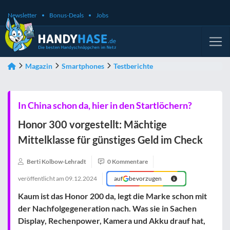
Newsletter
Bonus-Deals
Jobs
Magazin
Smartphones
Testberichte
In China schon da, hier in den Startlöchern?
Honor 300 vorgestellt: Mächtige
Mittelklasse für günstiges Geld im Check
Berti Kolbow-Lehradt
0 Kommentare
veröffentlicht am
09.12.2024
auf
bevorzugen
Kaum ist das Honor 200 da, legt die Marke schon mit
der Nachfolgegeneration nach. Was sie in Sachen
Display, Rechenpower, Kamera und Akku drauf hat,