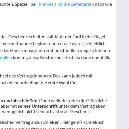
achten. Speziell bei
iPhones sind die Lieferzeiten
nach wie
das Geschenk erhalten soll, läuft der Tarif in der Regel
mmernmitnahme beginnt dann das Theater, schließlich
d das Ganze muss dann erst umständlich umgeschrieben
fallen
kommt, diese Kosten müsstest Du dann ebenfalls
hsel des Vertragsinhabers. Das kann jedoch mit
auch nicht unbedingt die erste Wahl für
n und abschließen
. Dann weiß der oder die Glückliche
 aber mit
seiner Unterschrift
unter dem Vertrag eben
l
, wenngleich nicht sehr attraktiv als Geschenk.
lschen Vertrag abzuschließen. Hier geht’s schließlich
n dann die Konditionen wie Netz oder enthaltenes