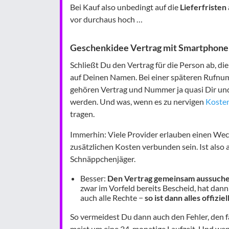
Bei Kauf also unbedingt auf die
Lieferfristen
vor durchaus hoch …
Geschenkidee Vertrag mit Smartphone
Schließt Du den Vertrag für die Person ab, die 
auf Deinen Namen. Bei einer späteren Rufnu
gehören Vertrag und Nummer ja quasi Dir un
werden. Und was, wenn es zu nervigen
Kosten
tragen.
Immerhin: Viele Provider erlauben einen Wec
zusätzlichen Kosten verbunden sein. Ist also 
Schnäppchenjäger.
Besser:
Den Vertrag gemeinsam aussuche
zwar im Vorfeld bereits Bescheid, hat dann
auch alle Rechte −
so ist dann alles offiziel
So vermeidest Du dann auch den Fehler, den fa
meist um eine 24-monatige Laufzeit. Und wen