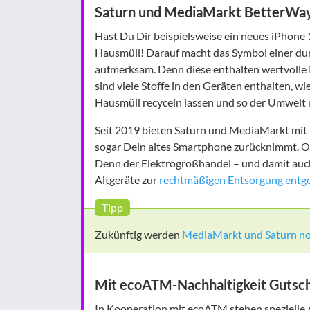
Saturn und MediaMarkt BetterWay: 
Hast Du Dir beispielsweise ein neues iPhone 
Hausmüll! Darauf macht das Symbol einer du
aufmerksam. Denn diese enthalten wertvolle
sind viele Stoffe in den Geräten enthalten, wi
Hausmüll recyceln lassen und so der Umwelt 
Seit 2019 bieten Saturn und MediaMarkt mit 
sogar Dein altes Smartphone zurücknimmt. Ob 
Denn der Elektrogroßhandel – und damit au
Altgeräte zur
rechtmäßigen Entsorgung entg
Tipp
Zukünftig werden
MediaMarkt und Saturn noc
Mit ecoATM-Nachhaltigkeit Gutsche
In Kooperation mit ecoATM stehen spezielle 