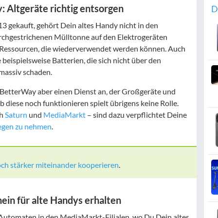
Altgeräte richtig entsorgen
D
13 gekauft, gehört Dein altes Handy nicht in den
rchgestrichenen Mülltonne auf den Elektrogeräten
 Ressourcen, die wiederverwendet werden können. Auch
e beispielsweise Batterien, die sich nicht über den
massiv schaden.
BetterWay aber einen Dienst an, der Großgeräte und
diese noch funktionieren spielt übrigens keine Rolle.
ch
Saturn
und
MediaMarkt
– sind dazu verpflichtet Deine
egen zu nehmen
.
h stärker miteinander kooperieren
.
in für alte Handys erhalten
Automaten in den MediaMarkt-Filialen, wo Du Dein altes