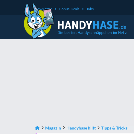
Newsletter
Bonus-Deals
Jobs
Magazin
Handyhase hilft
Tipps & Tricks