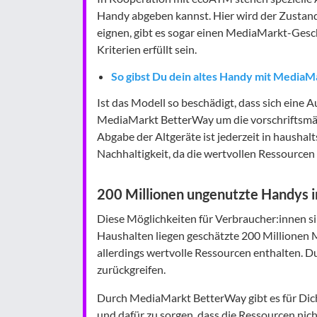
Handy abgeben kannst. Hier wird der Zustand 
eignen, gibt es sogar einen MediaMarkt-Ges
Kriterien erfüllt sein.
So gibst Du dein altes Handy mit Medi
Ist das Modell so beschädigt, dass sich eine
MediaMarkt BetterWay um die vorschriftsmäßi
Abgabe der Altgeräte ist jederzeit in hausha
Nachhaltigkeit, da die wertvollen Ressourcen 
200 Millionen ungenutzte Handys 
Diese Möglichkeiten für Verbraucher:innen sin
Haushalten liegen geschätzte 200 Millionen M
allerdings wertvolle Ressourcen enthalten. Du
zurückgreifen.
Durch MediaMarkt BetterWay gibt es für Dich 
und dafür zu sorgen, dass die Ressourcen nic