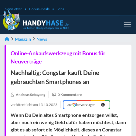
Newsletter
Bonus-Deals
Jobs
Magazin
News
Online-Ankaufswerkzeug mit Bonus für
Neuverträge
Nachhaltig: Congstar kauft Deine
gebrauchten Smartphones an
Andreas Sebayang
0 Kommentare
veröffentlicht am
13.10.2023
auf
bevorzugen
Wenn Du Dein altes Smartphone entsorgen willst,
aber noch ein wenig Geld dafür haben möchtest, dann
gibt es ab sofort die Möglichkeit, dieses an Congstar