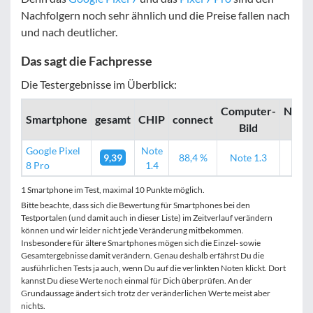
Nachfolgern noch sehr ähnlich und die Preise fallen nach
und nach deutlicher.
Das sagt die Fachpresse
Die Testergebnisse im Überblick:
Computer­­
Noteb
Smartphone
gesamt
CHIP
connect
Bild
Ch
Google Pixel
Note
9,39
88,4 %
Note 1.3
89
8 Pro
1.4
1 Smartphone im Test, maximal 10 Punkte möglich.
Bitte beachte, dass sich die Bewertung für Smartphones bei den
Testportalen (und damit auch in dieser Liste) im Zeitverlauf verändern
können und wir leider nicht jede Veränderung mitbekommen.
Insbesondere für ältere Smartphones mögen sich die Einzel- sowie
Gesamtergebnisse damit verändern. Genau deshalb erfährst Du die
ausführlichen Tests ja auch, wenn Du auf die verlinkten Noten klickt. Dort
kannst Du diese Werte noch einmal für Dich überprüfen. An der
Grundaussage ändert sich trotz der veränderlichen Werte meist aber
nichts.