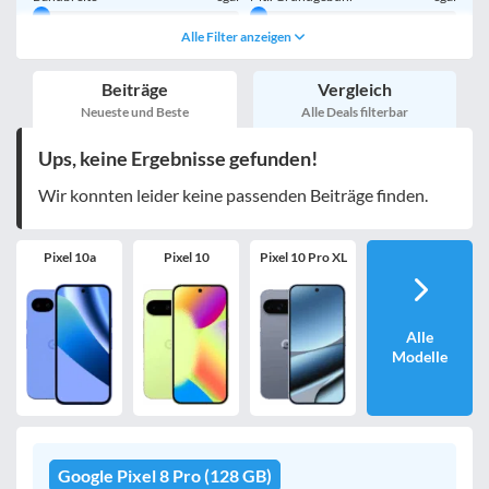
Alle Filter anzeigen
Handy einmalig
egal
inkl. Young-Tarife
Beiträge
Vergleich
nur 5G-Tarife
inkl. Kombi-Tarife
Neueste und Beste
Alle Deals filterbar
eSIM
MultiSIM
Ups, keine Ergebnisse gefunden!
mobile Festnetznummer
Wir konnten leider keine passenden Beiträge finden.
Pixel 10a
Pixel 10
Pixel 10 Pro XL
Handy-Speicher
egal
nur 5G-Handys
Alle
Modelle
Bewertung
egal
Google Pixel 8 Pro (128 GB)
Filter zurücksetzen