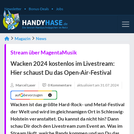
Newsletter
Bonus-Deals
Jobs
Magazin
News
Stream über MagentaMusik
Wacken 2024 kostenlos im Livestream:
Hier schaust Du das Open-Air-Festival
Marcel Laser
0 Kommentare
aktualisiert am
31.07.2024
auf
bevorzugen
Wacken ist das größte Hard-Rock- und Metal-Festival
der Welt und wird im gleichnamigen Ort in Schleswig-
Holstein veranstaltet. Du kannst da nicht hin? Dann
schau Dir doch den Livestream zum Event an. Was im
Stream läuft, welche Bands kommen und wo Du das