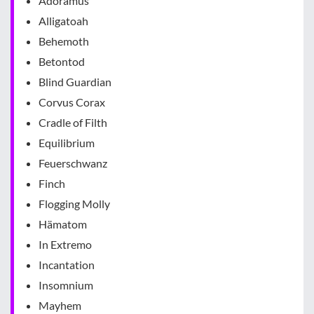
Adoramus
Alligatoah
Behemoth
Betontod
Blind Guardian
Corvus Corax
Cradle of Filth
Equilibrium
Feuerschwanz
Finch
Flogging Molly
Hämatom
In Extremo
Incantation
Insomnium
Mayhem