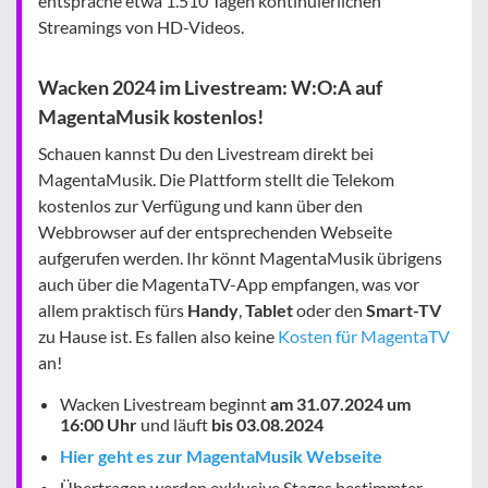
entspräche etwa 1.510 Tagen kontinuierlichen
Streamings von HD-Videos.
Wacken 2024 im Livestream: W:O:A auf
MagentaMusik kostenlos!
Schauen kannst Du den Livestream direkt bei
MagentaMusik. Die Plattform stellt die Telekom
kostenlos zur Verfügung und kann über den
Webbrowser auf der entsprechenden Webseite
aufgerufen werden. Ihr könnt MagentaMusik übrigens
auch über die MagentaTV-App empfangen, was vor
allem praktisch fürs
Handy
,
Tablet
oder den
Smart-TV
zu Hause ist. Es fallen also keine
Kosten für MagentaTV
an!
Wacken Livestream beginnt
am 31.07.2024 um
16:00 Uhr
und läuft
bis 03.08.2024
Hier geht es zur MagentaMusik Webseite
Übertragen werden exklusive Stages bestimmter