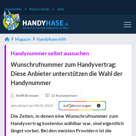
Newsletter
Bonus-Deals
Jobs
Magazin
Handyhase hilft
Handynummer selbst aussuchen
Wunschrufnummer zum Handyvertrag:
Diese Anbieter unterstützen die Wahl der
Handynummer
Steffi Bressem
21 Kommentare
aktualisiert am
08.04.2025
auf
bevorzugen
Die Zeiten, in denen eine
Wunschrufnummer zum
Handyvertrag kostenlos
wählbar war, sind eigentlich
längst vorbei. Bei den meisten Providern ist die