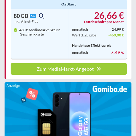
O₂
Blue L
26,66 €
80 GB
5G
inkl. Allnet-Flat
Durchschnitt pro Monat
monatlich
24,99 €
460 € MediaMarkt-Saturn-
Geschenkkarte
Wert d. Zugabe
-460,00 €
Handyhase Effektivpreis
7,49 €
monatlich
Zum MediaMarkt-Angebot