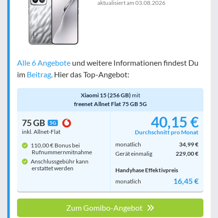
aktualisiert am
03.08.2026
Alle 6 Angebote
und weitere Informationen findest Du
im
Beitrag
. Hier das Top-Angebot:
Xiaomi 15 (256 GB)
mit
freenet Allnet Flat 75 GB 5G
40,15 €
75 GB
5G
inkl. Allnet-Flat
Durchschnitt pro Monat
monatlich
34,99 €
110,00 € Bonus bei
Rufnummern­mitnahme
Gerät einmalig
229,00 €
Anschlussgebühr kann
erstattet werden
Handyhase Effektivpreis
16,45 €
monatlich
Zum Gomibo-Angebot