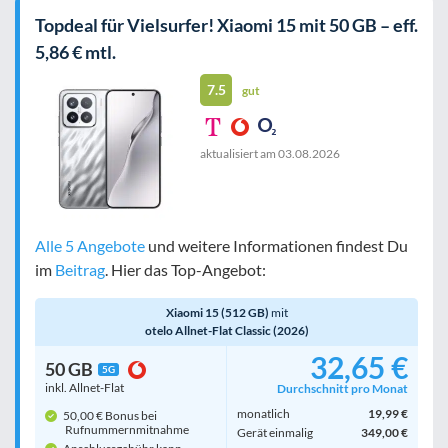
Topdeal für Vielsurfer! Xiaomi 15 mit 50 GB – eff.
5,86 € mtl.
7.5
gut
aktualisiert am
03.08.2026
Alle 5 Angebote
und weitere Informationen findest Du
im
Beitrag
. Hier das Top-Angebot:
Xiaomi 15 (512 GB)
mit
otelo Allnet-Flat Classic (2026)
32,65 €
50 GB
5G
inkl. Allnet-Flat
Durchschnitt pro Monat
monatlich
19,99 €
50,00 € Bonus bei
Rufnummern­mitnahme
Gerät einmalig
349,00 €