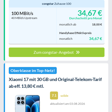
congstar
Zuhause 100
34,67 €
100 MBit/s
40 MBit/s Upstream
Durchschnitt pro Monat
monatlich ab
18,00 €
Handyhase Effektivpreis
34,67 €
monatlich
Zum congstar-Angebot
Oberklasse im Top-Netz!
Xiaomi 17 mit 30 GB und Original-Telekom-Tarif
ab eff. 13,80 € mtl.
7.1
solide
aktualisiert am
03.08.2026