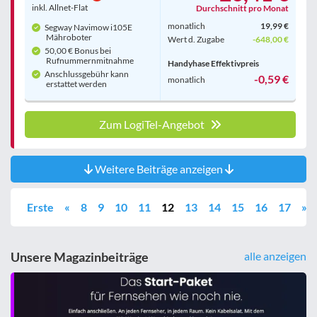
inkl. Allnet-Flat
Durchschnitt pro Monat
monatlich
19,99 €
Segway Navimow i105E
Mähroboter
Wert d. Zugabe
-648,00 €
50,00 € Bonus bei
Rufnummern­mitnahme
Handyhase Effektivpreis
Anschlussgebühr kann
-0,59 €
monatlich
erstattet werden
Zum LogiTel-Angebot
Weitere Beiträge anzeigen
Erste
«
8
9
10
11
12
13
14
15
16
17
»
Unsere Magazinbeiträge
alle anzeigen