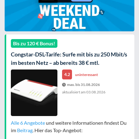
Bis zu 120 € Bonus!
Congstar-DSL-Tarife: Surfe mit bis zu 250 Mbit/s
im besten Netz – ab bereits 38 € mtl.
4.2
uninteressant
max. bis 31.08.2026
aktualisiert am
03.08.2026
Alle 6 Angebote
und weitere Informationen findest Du
im
Beitrag
. Hier das Top-Angebot: