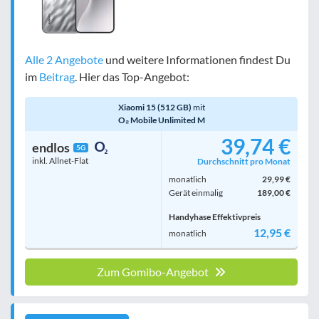
Alle 2 Angebote
und weitere Informationen findest Du
im
Beitrag
. Hier das Top-Angebot:
Xiaomi 15 (512 GB)
mit
O₂ Mobile Unlimited M
39,74 €
endlos
5G
inkl. Allnet-Flat
Durchschnitt pro Monat
monatlich
29,99 €
Gerät einmalig
189,00 €
Handyhase Effektivpreis
12,95 €
monatlich
Zum Gomibo-Angebot