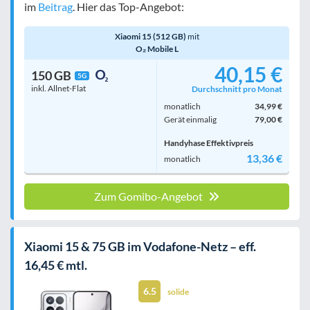
im
Beitrag
. Hier das Top-Angebot:
Xiaomi 15 (512 GB)
mit
O₂ Mobile L
40,15 €
150 GB
5G
inkl. Allnet-Flat
Durchschnitt pro Monat
monatlich
34,99 €
Gerät einmalig
79,00 €
Handyhase Effektivpreis
13,36 €
monatlich
Zum Gomibo-Angebot
Xiaomi 15 & 75 GB im Vodafone-Netz – eff.
16,45 € mtl.
6.5
solide