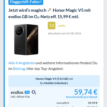
Flaggschiff-Falter!
Jetzt wird’s magisch
Honor Magic V5 mit
endlos GB im O₂-Netz eff. 15,99 € mtl.
7.2
solide
aktualisiert am
03.08.2026
Alle 4 Angebote
und weitere Informationen findest Du
im
Beitrag
. Hier das Top-Angebot:
Honor Magic V5 (512 GB)
mit
O₂ Mobile Unlimited L
59,74 €
endlos
5G
inkl. Allnet-Flat
Durchschnitt pro Monat
monatlich
39,99 €