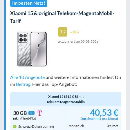
Im besten Netz!
Xiaomi 15 & original Telekom-MagentaMobil-
Tarif
7.2
solide
aktualisiert am
03.08.2026
Alle 10 Angebote
und weitere Informationen findest Du
im
Beitrag
. Hier das Top-Angebot:
Xiaomi 15 (512 GB)
mit
Telekom MagentaMobil S
40,53 €
30 GB
5G
inkl. Allnet-Flat
Durchschnitt pro Monat
monatlich
39,95 €
Schweiz-Datenroaming