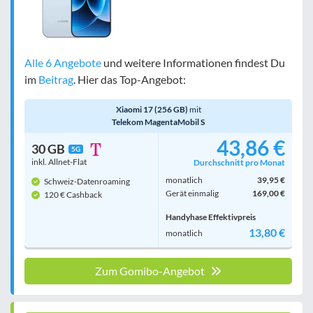
Alle 6 Angebote
und weitere Informationen findest Du
im
Beitrag
. Hier das Top-Angebot:
Xiaomi 17 (256 GB)
mit
Telekom MagentaMobil S
43,86 €
30 GB
5G
inkl. Allnet-Flat
Durchschnitt pro Monat
monatlich
39,95 €
Schweiz-Datenroaming
Gerät einmalig
169,00 €
120 € Cashback
Handyhase Effektivpreis
13,80 €
monatlich
Zum Gomibo-Angebot