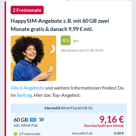
2 Freimonate
HappySIM-Angebote z. B. mit 60 GB zwei
Monate gratis & danach 9,99 € mtl.
8.1
gut
aktualisiert am
03.08.2026
Alle 6 Angebote
und weitere Informationen findest Du
im
Beitrag
. Hier das Top-Angebot:
klarmobil
Allnet Flat 60 GB 5G
9,16 €
60 GB
5G
inkl. Allnet-Flat
Durchschnitt pro Monat
monatlich ab
0,00 €
2 Freimonate