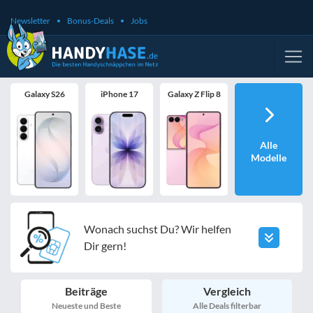
Newsletter
Bonus-Deals
Jobs
Galaxy S26
iPhone 17
Galaxy Z Flip 8
Alle
Modelle
Wonach suchst Du? Wir helfen
Dir gern!
Beiträge
Vergleich
Neueste und Beste
Alle Deals filterbar