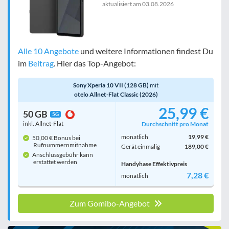
aktualisiert am
03.08.2026
Alle 10 Angebote
und weitere Informationen findest Du
im
Beitrag
. Hier das Top-Angebot:
Sony Xperia 10 VII (128 GB)
mit
otelo Allnet-Flat Classic (2026)
25,99 €
50 GB
5G
inkl. Allnet-Flat
Durchschnitt pro Monat
monatlich
19,99 €
50,00 € Bonus bei
Rufnummern­mitnahme
Gerät einmalig
189,00 €
Anschlussgebühr kann
erstattet werden
Handyhase Effektivpreis
7,28 €
monatlich
Zum Gomibo-Angebot