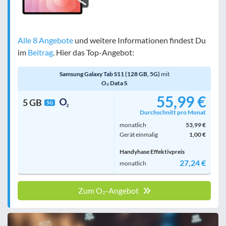
Alle 8 Angebote
und weitere Informationen findest Du
im
Beitrag
. Hier das Top-Angebot:
Samsung Galaxy Tab S11 (128 GB, 5G)
mit
O₂ Data S
55,99 €
5 GB
5G
Durchschnitt pro Monat
monatlich
53,99 €
Gerät einmalig
1,00 €
Handyhase Effektivpreis
27,24 €
monatlich
Zum O₂-Angebot