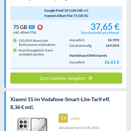
Google Pixel 10 (128 GB)
mit
freenet Allnet Flat 75 GB 5G
37,65 €
75 GB
5G
inkl. Allnet-Flat
Durchschnitt pro Monat
monatlich
34,99 €
110,00 € Bonus bei
Rufnummern­mitnahme
Gerät einmalig
169,00 €
Anschlussgebühr kann
erstattet werden
Handyhase Effektivpreis
16,61 €
monatlich
Zum Gomibo-Angebot
Xiaomi 15 im Vodafone-Smart-Lite-Tarif eff.
8,36 € mtl.
7.4
solide
aktualisiert am
03.08.2026