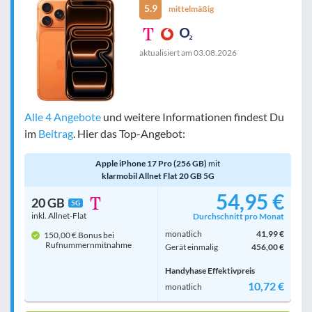
5.9
mittelmäßig
aktualisiert am
03.08.2026
Alle 4 Angebote
und weitere Informationen findest Du
im
Beitrag
. Hier das Top-Angebot:
Apple iPhone 17 Pro (256 GB)
mit
klarmobil Allnet Flat 20 GB 5G
54,95 €
20 GB
5G
inkl. Allnet-Flat
Durchschnitt pro Monat
monatlich
41,99 €
150,00 € Bonus bei
Rufnummern­mitnahme
Gerät einmalig
456,00 €
Handyhase Effektivpreis
10,72 €
monatlich