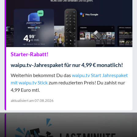
Starter-Rabatt!
waipu.tv-Jahrespaket für nur 4,99 € monatlich!
Weiterhin bekommst Du das
waipu.tv Start Jahrespaket
mit waipu.tv Stick
zum reduzierten Preis! Du zahlst nur
4,99 Euro mtl.
aktualisiert am
07.08.2026