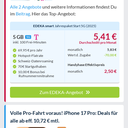
Alle 2 Angebote
und weitere Informationen findest Du
im
Beitrag
. Hier das Top-Angebot:
EDEKA smart
Jahrespaket Start 5G (2025)
5,41 €
5 GB
5G
inkl. 100 Frei-Minuten
Durchschnitt pro Monat
monatlich
5,83 €
69,95 € pro Jahr
Wert d. Zugabe
-70,00 €
Hotspot-Flatrate
Schweiz-Datenroaming
Handyhase Effektivpreis
70 € Startguthaben
2,50 €
monatlich
10,00 € Bonus bei
Rufnummern­mitnahme
Zum EDEKA-Angebot
Volle Pro-Fahrt voraus! iPhone 17 Pro: Deals für
alle ab eff. 10,72 € mtl.