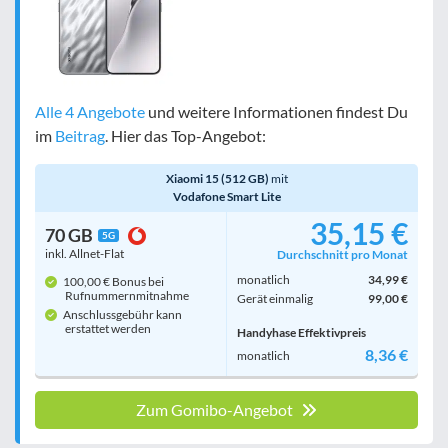
Alle 4 Angebote
und weitere Informationen findest Du
im
Beitrag
. Hier das Top-Angebot:
Xiaomi 15 (512 GB)
mit
Vodafone Smart Lite
35,15 €
70 GB
5G
inkl. Allnet-Flat
Durchschnitt pro Monat
monatlich
34,99 €
100,00 € Bonus bei
Rufnummern­mitnahme
Gerät einmalig
99,00 €
Anschlussgebühr kann
erstattet werden
Handyhase Effektivpreis
8,36 €
monatlich
Zum Gomibo-Angebot