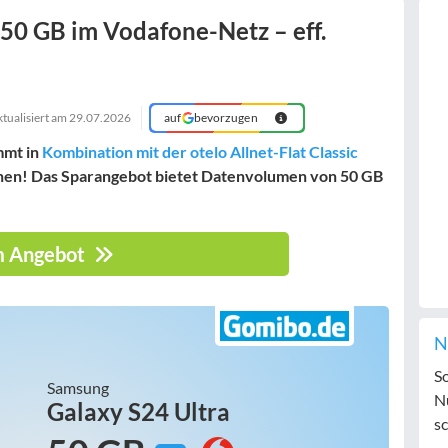
50 GB im Vodafone-Netz – eff.
ktualisiert am
29.07.2026
auf
bevorzugen
mmt in
Kombination mit der otelo Allnet-Flat Classic
onen! Das Sparangebot bietet Datenvolumen von 50 GB
 Angebot
N
S
Samsung
N
Galaxy S24 Ultra
sc