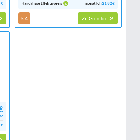
 €
Handyhase Effektivpreis
monatlich
21,82 €
5.4
Zu Gomibo
€
at
 €