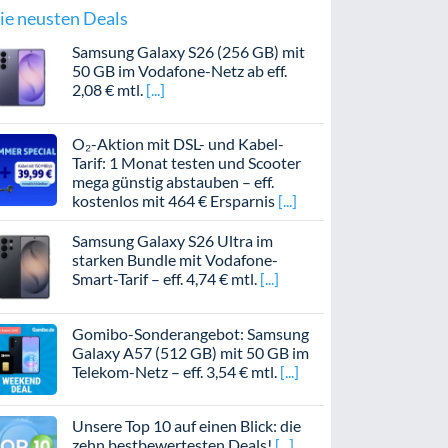
ie neusten Deals
Samsung Galaxy S26 (256 GB) mit
50 GB im Vodafone-Netz ab eff.
2,08 € mtl.
O₂-Aktion mit DSL- und Kabel-
Tarif: 1 Monat testen und Scooter
mega günstig abstauben – eff.
kostenlos mit 464 € Ersparnis
Samsung Galaxy S26 Ultra im
starken Bundle mit Vodafone-
Smart-Tarif – eff. 4,74 € mtl.
Gomibo-Sonderangebot: Samsung
Galaxy A57 (512 GB) mit 50 GB im
Telekom-Netz – eff. 3,54 € mtl.
Unsere Top 10 auf einen Blick: die
zehn bestbewertesten Deals!