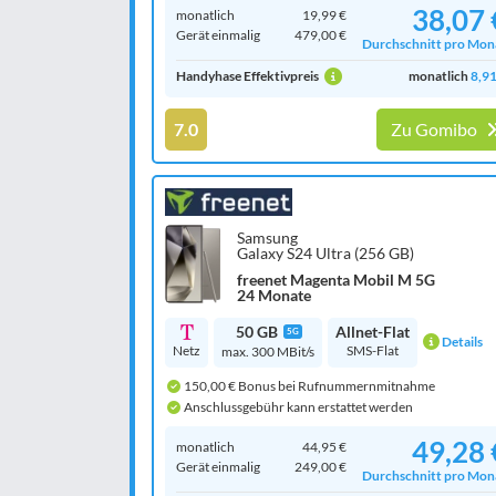
38,07 
monatlich
19,99 €
Gerät einmalig
479,00 €
Durchschnitt pro Mon
Handyhase Effektivpreis
monatlich
8,91
7.0
Zu Gomibo
Samsung
Galaxy S24 Ultra (256 GB)
freenet Magenta Mobil M 5G
24 Monate
50 GB
Allnet-Flat
5G
Details
Netz
SMS-Flat
max. 300 MBit/s
150,00 € Bonus bei Rufnummernmitnahme
Anschlussgebühr kann erstattet werden
49,28 
monatlich
44,95 €
Gerät einmalig
249,00 €
Durchschnitt pro Mon