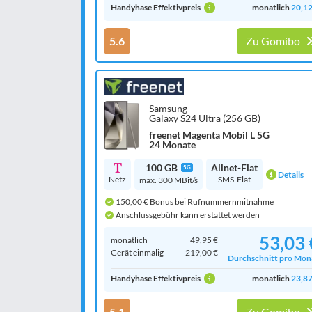
Handyhase Effektivpreis
monatlich
20,12
5.6
Zu Gomibo
Samsung
Galaxy S24 Ultra (256 GB)
freenet Magenta Mobil L 5G
24 Monate
100 GB
Allnet-Flat
5G
Details
Netz
SMS-Flat
max. 300 MBit/s
150,00 € Bonus bei Rufnummernmitnahme
Anschlussgebühr kann erstattet werden
53,03 
monatlich
49,95 €
Gerät einmalig
219,00 €
Durchschnitt pro Mon
Handyhase Effektivpreis
monatlich
23,87
5.1
Zu Gomibo