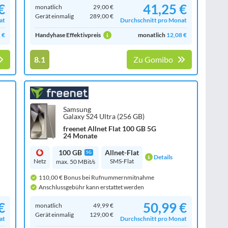
€
41,25 €
monatlich
29,00 €
Gerät einmalig
289,00 €
at
Durchschnitt pro Monat
 €
Handyhase Effektivpreis
monatlich
12,08 €
8.1
Zu Gomibo
Samsung
Galaxy S24 Ultra (256 GB)
freenet Allnet Flat 100 GB 5G
24 Monate
100 GB
Allnet-Flat
5G
Details
Netz
SMS-Flat
max. 50 MBit/s
110,00 € Bonus bei Rufnummernmitnahme
Anschlussgebühr kann erstattet werden
€
50,99 €
monatlich
49,99 €
Gerät einmalig
129,00 €
at
Durchschnitt pro Monat