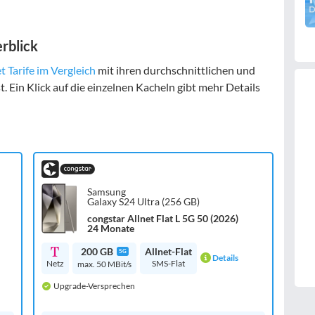
rblick
t Tarife im Vergleich
mit ihren durchschnittlichen und
Ein Klick auf die einzelnen Kacheln gibt mehr Details
Samsung
Galaxy S24 Ultra (256 GB)
congstar Allnet Flat L 5G 50 (2026)
24 Monate
200 GB
Allnet-Flat
5G
Details
Netz
SMS-Flat
max. 50 MBit/s
Upgrade-Versprechen