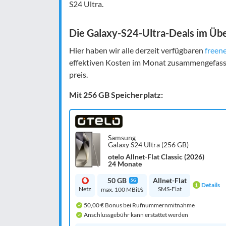
S24 Ultra.
Die Galaxy-S24-Ultra-Deals im Übe
Hier haben wir alle derzeit verfügbaren
freene
effektiven Kosten im Monat zusammengefasst. 
preis.
Mit 256 GB Speicherplatz:
Samsung
Galaxy S24 Ultra (256 GB)
otelo Allnet-Flat Classic (2026)
24 Monate
50 GB
Allnet-Flat
5G
Details
Netz
SMS-Flat
max. 100 MBit/s
50,00 € Bonus bei Rufnummernmitnahme
Anschlussgebühr kann erstattet werden