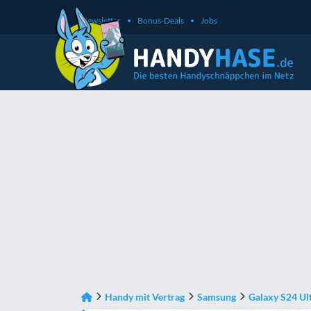
Newsletter
Bonus-Deals
Jobs
Handy mit Vertrag
Samsung
Galaxy S24 Ul