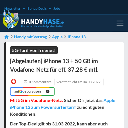
Newsletter
Bonus-Deals
Jobs
Handy mit Vertrag
Apple
iPhone 13
5G-Tarif von freenet!
[Abgelaufen] iPhone 13 + 50 GB im
Vodafone-Netz für eff. 37,28 € mtl.
0 Kommentare
veröffentlicht am
04.03.2022
auf
bevorzugen
Mit 5G im Vodafone-Netz:
Sicher Dir jetzt das
Apple
iPhone 13 zum Powersurfertarif
zu echt guten
Konditionen!
Der Top-Deal gilt bis 31.03.2022, kann aber auch