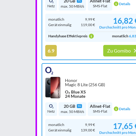
20 GB
Allnet-Flat
5G
Details
Netz
SMS-Flat
max. 50 MBit/s
16,82 
monatlich
9,99 €
Gerät einmalig
119,00 €
Durchschnitt pro Mon
Handyhase Effektivpreis
monatlich
6,83
6.9
Zu Gomibo
Honor
Magic 8 Lite (256 GB)
O₂ Blue XS
24 Monate
20 GB
Allnet-Flat
5G
Details
Netz
SMS-Flat
max. 50 MBit/s
17,65 
monatlich
9,99 €
Gerät einmalig
139,00 €
Durchschnitt pro Mon