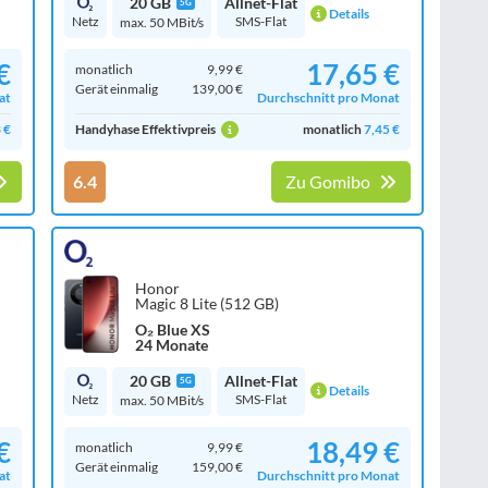
20 GB
Allnet-Flat
5G
Details
Netz
SMS-Flat
max. 50 MBit/s
€
17,65 €
monatlich
9,99 €
Gerät einmalig
139,00 €
at
Durchschnitt pro Monat
 €
Handyhase Effektivpreis
monatlich
7,45 €
6.4
Zu Gomibo
Honor
Magic 8 Lite (512 GB)
O₂ Blue XS
24 Monate
20 GB
Allnet-Flat
5G
Details
Netz
SMS-Flat
max. 50 MBit/s
€
18,49 €
monatlich
9,99 €
Gerät einmalig
159,00 €
at
Durchschnitt pro Monat