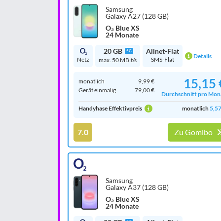
Samsung
Galaxy A27 (128 GB)
O₂ Blue XS
24 Monate
20 GB
Allnet-Flat
5G
Details
Netz
SMS-Flat
max. 50 MBit/s
15,15 
monatlich
9,99 €
Gerät einmalig
79,00 €
Durchschnitt pro Mon
Handyhase Effektivpreis
monatlich
5,57
7.0
Zu Gomibo
Samsung
Galaxy A37 (128 GB)
O₂ Blue XS
24 Monate