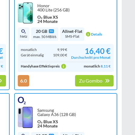
Honor
400 Lite (256 GB)
O₂ Blue XS
24 Monate
20 GB
Allnet-Flat
5G
Details
Netz
SMS-Flat
max. 50 MBit/s
€
16,40 €
monatlich
9,99 €
Gerät einmalig
109,00 €
at
Durchschnitt pro Monat
 €
Handyhase Effektivpreis
monatlich
8,11 €
6.0
Zu Gomibo
Samsung
Galaxy A36 (128 GB)
O₂ Blue XS
24 Monate