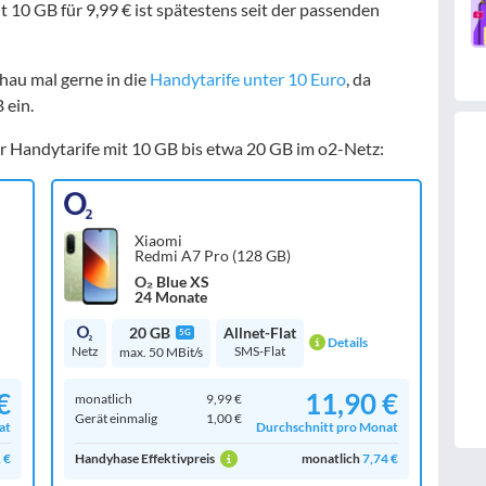
 10 GB für 9,99 € ist spätestens seit der passenden
hau mal gerne in die
Handytarife unter 10 Euro
, da
 ein.
für Handytarife mit 10 GB bis etwa 20 GB im o2-Netz:
Xiaomi
Redmi A7 Pro (128 GB)
O₂ Blue XS
24 Monate
20 GB
Allnet-Flat
5G
Details
Netz
SMS-Flat
max. 50 MBit/s
€
11,90 €
monatlich
9,99 €
Gerät einmalig
1,00 €
at
Durchschnitt pro Monat
 €
Handyhase Effektivpreis
monatlich
7,74 €