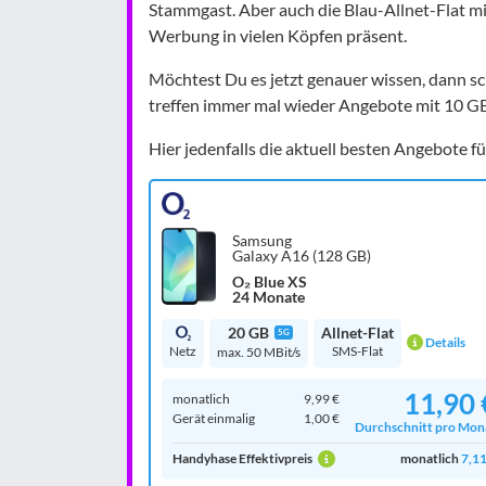
Stammgast. Aber auch die Blau-Allnet-Flat mit
Werbung in vielen Köpfen präsent.
Möchtest Du es jetzt genauer wissen, dann sc
treffen immer mal wieder Angebote mit 10 GB
Hier jedenfalls die aktuell besten Angebote 
Samsung
Galaxy A16 (128 GB)
O₂ Blue XS
24 Monate
20 GB
Allnet-Flat
5G
Details
Netz
SMS-Flat
max. 50 MBit/s
11,90 
monatlich
9,99 €
Gerät einmalig
1,00 €
Durchschnitt pro Mon
Handyhase Effektivpreis
monatlich
7,11