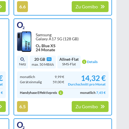
6.6
Zu Gomibo
Samsung
Galaxy A17 5G (128 GB)
O₂ Blue XS
24 Monate
20 GB
Allnet-Flat
5G
Details
Netz
SMS-Flat
max. 50 MBit/s
€
14,32 €
monatlich
9,99 €
Gerät einmalig
59,00 €
at
Durchschnitt pro Monat
 €
Handyhase Effektivpreis
monatlich
7,45 €
6.5
Zu Gomibo