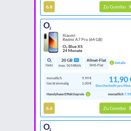
6.8
Zu Gomibo
Xiaomi
Redmi A7 Pro (64 GB)
O₂ Blue XS
24 Monate
20 GB
Allnet-Flat
5G
Details
Netz
SMS-Flat
max. 50 MBit/s
11,90 
monatlich
9,99 €
Gerät einmalig
1,00 €
Durchschnitt pro Mon
Handyhase Effektivpreis
monatlich
7,95
6.6
Zu Gomibo