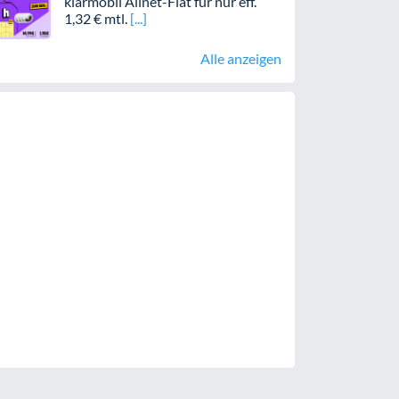
klarmobil Allnet-Flat für nur eff.
1,32 € mtl.
Alle anzeigen