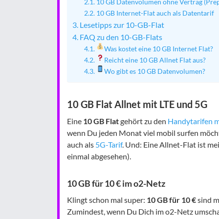
10 GB Datenvolumen ohne Vertrag (Prep
10 GB Internet-Flat auch als Datentarif
Lesetipps zur 10-GB-Flat
FAQ zu den 10-GB-Flats
Was kostet eine 10 GB Internet Flat?
Reicht eine 10 GB Allnet Flat aus?
Wo gibt es 10 GB Datenvolumen?
10 GB Flat Allnet mit LTE und 5G
Eine
10 GB Flat
gehört zu den
Handytarifen m
wenn Du jeden Monat viel mobil surfen möchtes
auch als
5G-Tarif
. Und: Eine Allnet-Flat ist m
einmal abgesehen).
10 GB für 10 € im o2-Netz
Klingt schon mal super:
10 GB für 10 €
sind m
Zumindest, wenn Du Dich im o2-Netz umschaus