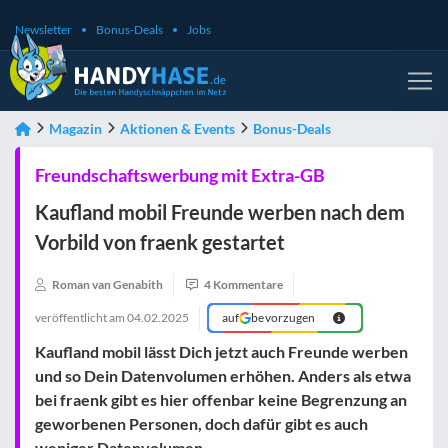
Newsletter
Bonus-Deals
Jobs
Magazin
Aktionen & Events
Bonus-Deals
Freundschaftswerbung mit Extra-GB
Kaufland mobil Freunde werben nach dem
Vorbild von fraenk gestartet
Roman van Genabith
4 Kommentare
veröffentlicht am
04.02.2025
auf
bevorzugen
Kaufland mobil lässt Dich jetzt auch Freunde werben
und so Dein Datenvolumen erhöhen. Anders als etwa
bei fraenk gibt es hier offenbar keine Begrenzung an
geworbenen Personen, doch dafür gibt es auch
weniger Datenvolumen.