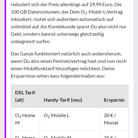
reduziert sich der Preis allerdings auf 29,99 Euro. Die
100 GB Datenvolumen, das Dein O
-Mobil-L-Vertrag
2
inkludiert, rüstet sich außerdem automatisch auf
unlimited auf. Als Kombikunde sparst Du also nicht nur
Geld, sondern kannst unterwegs gleichzeitig
unbegrenzt surfen.
Das Ganze funktioniert natürlich auch andersherum,
wenn Du also einen Festnetzvertrag hast und nun noch
einen Mobilfunktarif hinzufügen möchtest. Deine
Ersparnisse sehen dass folgendermaßen aus:
DSL Tarif
(alt)
Handy-Tarif (neu)
Ersparnis
O
Home
O
Mobile L
20 € /
2
2
M
Monat
O
Home
O
Mobile XL
25 € /