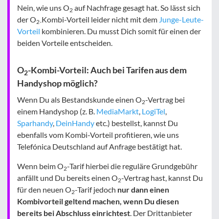
Nein, wie uns O
auf Nachfrage gesagt hat. So lässt sich
2
der O
Kombi-Vorteil leider nicht mit dem
Junge-Leute-
2-
Vorteil
kombinieren. Du musst Dich somit für einen der
beiden Vorteile entscheiden.
O
-Kombi-Vorteil: Auch bei Tarifen aus dem
2
Handyshop möglich?
Wenn Du als Bestandskunde einen O
-Vertrag bei
2
einem Handyshop (z. B.
MediaMarkt
,
LogiTel
,
Sparhandy
,
DeinHandy
etc.) bestellst, kannst Du
ebenfalls vom Kombi-Vorteil profitieren, wie uns
Telefónica Deutschland auf Anfrage bestätigt hat.
Wenn beim O
-Tarif hierbei die reguläre Grundgebühr
2
anfällt und Du bereits einen O
-Vertrag hast, kannst Du
2
für den neuen O
-Tarif jedoch
nur dann einen
2
Kombivorteil geltend machen, wenn Du diesen
bereits bei Abschluss einrichtest
. Der Drittanbieter