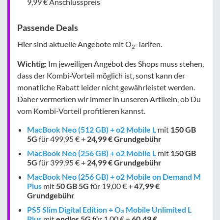
9,99 € Anschlusspreis
Passende Deals
Hier sind aktuelle Angebote mit O
-Tarifen.
2
Wichtig:
Im jeweiligen Angebot des Shops muss stehen,
dass der Kombi-Vorteil möglich ist, sonst kann der
monatliche Rabatt leider nicht gewährleistet werden.
Daher vermerken wir immer in unseren Artikeln, ob Du
vom Kombi-Vorteil profitieren kannst.
MacBook Neo (512 GB) + o2 Mobile L
mit
150 GB
5G
für 499,95 € +
24,99 € Grundgebühr
MacBook Neo (256 GB) + o2 Mobile L
mit
150 GB
5G
für 399,95 € +
24,99 € Grundgebühr
MacBook Neo (256 GB) + o2 Mobile on Demand M
Plus
mit
50 GB
5G
für 19,00 € +
47,99 €
Grundgebühr
PS5 Slim Digital Edition + O₂ Mobile Unlimited L
Plus
mit
endlos
5G
für 1,00 € +
60,49 €