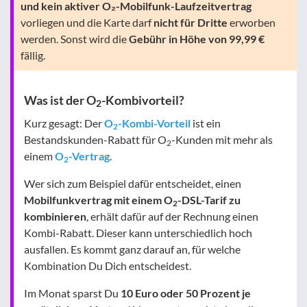
und kein aktiver O₂-Mobilfunk-Laufzeitvertrag
vorliegen und die Karte darf
nicht für Dritte
erworben
werden. Sonst wird die
Gebühr in Höhe von 99,99 €
fällig.
Was ist der O
-Kombivorteil?
2
Kurz gesagt: Der
O
-Kombi-Vorteil
ist ein
2
Bestandskunden-Rabatt für O
-Kunden mit mehr als
2
einem
O
-Vertrag
.
2
Wer sich zum Beispiel dafür entscheidet, einen
Mobilfunkvertrag mit einem O
-DSL-Tarif zu
2
kombinieren
, erhält dafür auf der Rechnung einen
Kombi-Rabatt. Dieser kann unterschiedlich hoch
ausfallen. Es kommt ganz darauf an, für welche
Kombination Du Dich entscheidest.
Im Monat sparst Du
10 Euro oder 50 Prozent je