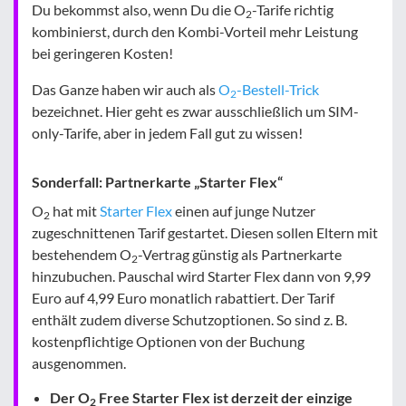
Du bekommst also, wenn Du die O
-Tarife richtig
2
kombinierst, durch den Kombi-Vorteil mehr Leistung
bei geringeren Kosten!
Das Ganze haben wir auch als
O
-Bestell-Trick
2
bezeichnet. Hier geht es zwar ausschließlich um SIM-
only-Tarife, aber in jedem Fall gut zu wissen!
Sonderfall: Partnerkarte „Starter Flex“
O
hat mit
Starter Flex
einen auf junge Nutzer
2
zugeschnittenen Tarif gestartet. Diesen sollen Eltern mit
bestehendem O
-Vertrag günstig als Partnerkarte
2
hinzubuchen. Pauschal wird Starter Flex dann von 9,99
Euro auf 4,99 Euro monatlich rabattiert. Der Tarif
enthält zudem diverse Schutzoptionen. So sind z. B.
kostenpflichtige Optionen von der Buchung
ausgenommen.
Der O
Free Starter Flex ist derzeit der einzige
2