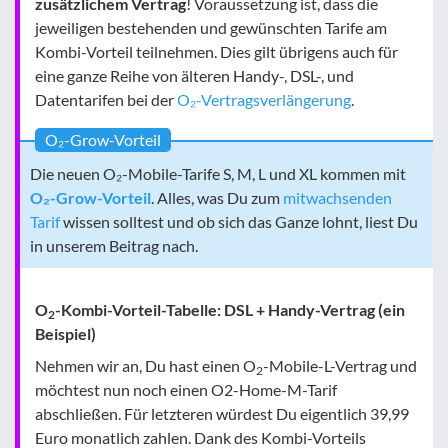
zusätzlichem Vertrag
! Voraussetzung ist, dass die
jeweiligen bestehenden und gewünschten Tarife am
Kombi-Vorteil teilnehmen. Dies gilt übrigens auch für
eine ganze Reihe von älteren Handy-, DSL-, und
Datentarifen bei der
O₂-Vertragsverlängerung
.
O₂-Grow-Vorteil
Die neuen O₂-Mobile-Tarife S, M, L und XL kommen mit
O₂-Grow-Vorteil
. Alles, was Du zum
mitwachsenden
Tarif
wissen solltest und ob sich das Ganze lohnt, liest Du
in unserem Beitrag nach.
O
-Kombi-Vorteil-Tabelle: DSL + Handy-Vertrag (ein
2
Beispiel)
Nehmen wir an, Du hast einen O
-Mobile-L-Vertrag und
2
möchtest nun noch einen O2-Home-M-Tarif
abschließen. Für letzteren würdest Du eigentlich 39,99
Euro monatlich zahlen. Dank des Kombi-Vorteils