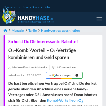
Newsletter
Bonus-Deals
Jobs
Magazin
Tarife
Handyvertrag abschließen
So holst Du Dir interessante Rabatte!
O₂-Kombi-Vorteil – O₂-Verträge
kombinieren und Geld sparen
Marleen Frontzeck-Hornke
6 Kommentare
aktualisiert am
17.02.2025
auf
bevorzugen
Du hast bereits einen Vertrag bei O₂? Und Du denkst
gerade über den Abschluss eines neuen Handy-
Vertrages oder DSL-Anschlusses nach? Dann lohnt es
sich für Dich, über den
Kombi-Vorteil von O
2
nachzudenken. Wie Du ihn optimal ausnutzt, erklären