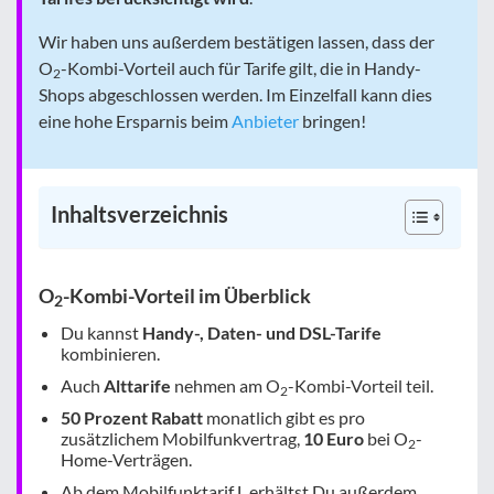
Wir haben uns außerdem bestätigen lassen, dass der
O
-Kombi-Vorteil auch für Tarife gilt, die in Handy-
2
Shops abgeschlossen werden. Im Einzelfall kann dies
eine hohe Ersparnis beim
Anbieter
bringen!
Inhaltsverzeichnis
O
-Kombi-Vorteil im Überblick
2
Du kannst
Handy-, Daten- und DSL-Tarife
kombinieren.
Auch
Alttarife
nehmen am O
-Kombi-Vorteil teil.
2
50 Prozent Rabatt
monatlich gibt es pro
zusätzlichem Mobilfunkvertrag,
10 Euro
bei O
-
2
Home-Verträgen.
Ab dem Mobilfunktarif L erhältst Du außerdem