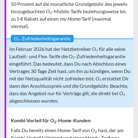
50 Prozent auf die monatliche Grundgebühr des jeweils
hinzugebuchten O
-Mobile-Tarifs beziehungsweise bis
2
zu 5 € Rabatt auf einen
my Home
-Tarif (maximal
viermal).
O₂-Zufriedenheitsgarantie
Im Februar 2026 hat der Netzbetreiber O₂ für alle seine
Laufzeit- und Flex-Tarife die O₂-Zufriedenheitsgarantie
eingeführt. Das bedeutet, dass Du nach Abschluss eines
Vertrages 30 Tage Zeit hast, um ihn zu kündigen, wenn Du
mit der Netzqualität nicht zufrieden bist. O₂ erstattet Dir
dann den Anschlusspreis und die Grundgebühr. Beachte,
dass das Angebot nur für Verträge gilt, die direkt bei O₂
abgeschlossen wurden.
Kombi-Vorteil für O
-Home-Kunden
2
Falls Du bereits einen Home-Tarif von O
hast, der am
2
Kombi-Vorteil teilnimmt und einen Handy-Tarif neu