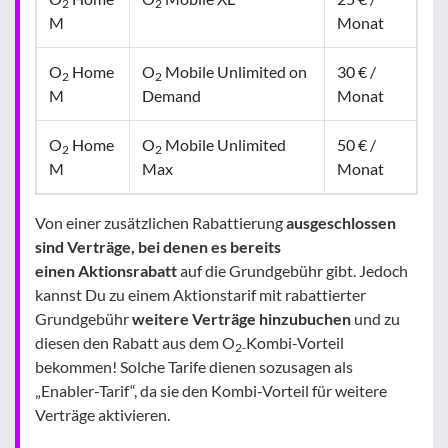
2
2
M
Monat
O
Home
O
Mobile Unlimited on
30 € /
2
2
M
Demand
Monat
O
Home
O
Mobile Unlimited
50 € /
2
2
M
Max
Monat
Von einer zusätzlichen Rabattierung
ausgeschlossen
sind Verträge, bei denen es bereits
einen
Aktionsrabatt
auf die Grundgebühr gibt. Jedoch
kannst Du zu einem Aktionstarif mit rabattierter
Grundgebühr
weitere Verträge hinzubuchen
und zu
diesen den Rabatt aus dem O
Kombi-Vorteil
2-
bekommen! Solche Tarife dienen sozusagen als
„Enabler-Tarif“, da sie den Kombi-Vorteil für weitere
Verträge aktivieren.