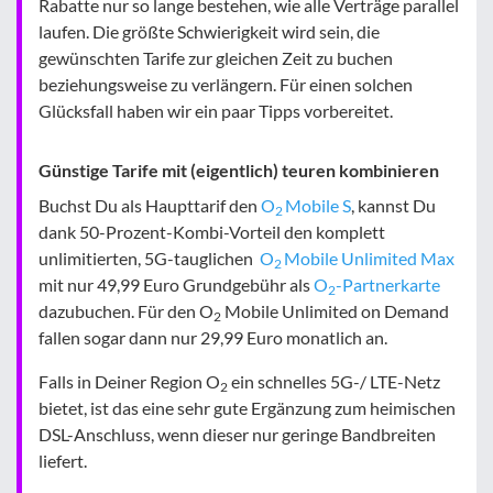
Rabatte nur so lange bestehen, wie alle Verträge parallel
laufen. Die größte Schwierigkeit wird sein, die
gewünschten Tarife zur gleichen Zeit zu buchen
beziehungsweise zu verlängern. Für einen solchen
Glücksfall haben wir ein paar Tipps vorbereitet.
Günstige Tarife mit (eigentlich) teuren kombinieren
Buchst Du als Haupttarif den
O
Mobile S
, kannst Du
2
dank 50-Prozent-Kombi-Vorteil den komplett
unlimitierten, 5G-tauglichen
O
Mobile Unlimited Max
2
mit nur 49,99 Euro Grundgebühr als
O
-Partnerkarte
2
dazubuchen. Für den O
Mobile Unlimited on Demand
2
fallen sogar dann nur 29,99 Euro monatlich an.
Falls in Deiner Region O
ein schnelles 5G-/ LTE-Netz
2
bietet, ist das eine sehr gute Ergänzung zum heimischen
DSL-Anschluss, wenn dieser nur geringe Bandbreiten
liefert.