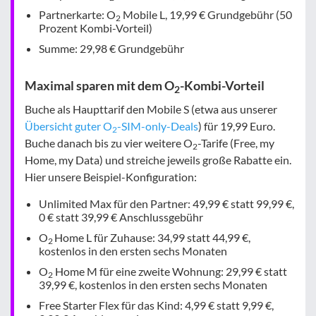
Partnerkarte: O
Mobile L, 19,99 € Grundgebühr (50
2
Prozent Kombi-Vorteil)
Summe: 29,98 € Grundgebühr
Maximal sparen mit dem O
-Kombi-Vorteil
2
Buche als Haupttarif den Mobile S (etwa aus unserer
Übersicht guter O
-SIM-only-Deals
) für 19,99 Euro.
2
Buche danach bis zu vier weitere O
-Tarife (Free, my
2
Home, my Data) und streiche jeweils große Rabatte ein.
Hier unsere Beispiel-Konfiguration:
Unlimited Max für den Partner: 49,99 € statt 99,99 €,
0 € statt 39,99 € Anschlussgebühr
O
Home L für Zuhause: 34,99 statt 44,99 €,
2
kostenlos in den ersten sechs Monaten
O
Home M für eine zweite Wohnung: 29,99 € statt
2
39,99 €, kostenlos in den ersten sechs Monaten
Free Starter Flex für das Kind: 4,99 € statt 9,99 €,