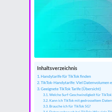
Inhaltsverzeichnis
Handytarife für TikTok finden
TikTok-Handytarife: Viel Datenvolumen e
Geeignete TikTok Tarife (Übersicht)
Welche Surf-Geschwindigkeit für TikTok
Kann ich TikTok mit gedrosseltem Date
Brauche ich für TikTok 5G?
Datenverbrauch bei TikTok: Wie viele Ti