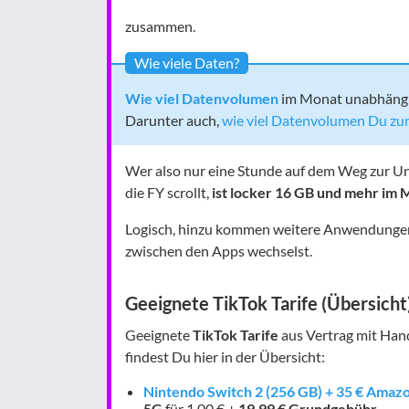
zusammen.
Wie viele Daten?
Wie viel Datenvolumen
im Monat unabhängig v
Darunter auch,
wie viel Datenvolumen Du zu
Wer also nur eine Stunde auf dem Weg zur Uni
die FY scrollt,
ist locker 16 GB und mehr im 
Logisch, hinzu kommen weitere Anwendunge
zwischen den Apps wechselst.
Geeignete TikTok Tarife (Übersicht
Geeignete
TikTok Tarife
aus Vertrag mit Han
findest Du hier in der Übersicht:
Nintendo Switch 2 (256 GB) + 35 € Amaz
5G
für 1,00 € +
19,99 € Grundgebühr