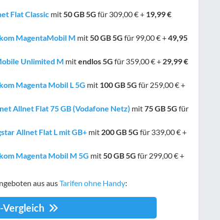
et Flat Classic
mit
50 GB
5G
für 309,00 € +
19,99 €
lekom MagentaMobil M
mit
50 GB
5G
für 99,00 € +
49,95
Mobile Unlimited M
mit
endlos
5G
für 359,00 € +
29,99 €
ekom Magenta Mobil L 5G
mit
100 GB
5G
für 259,00 € +
net Allnet Flat 75 GB (Vodafone Netz)
mit
75 GB
5G
für
tar Allnet Flat L mit GB+
mit
200 GB
5G
für 339,00 € +
lekom Magenta Mobil M 5G
mit
50 GB
5G
für 299,00 € +
Angeboten aus aus
Tarifen ohne Handy
:
f-Vergleich