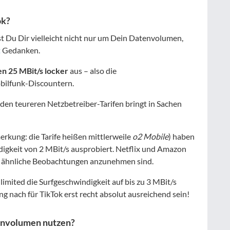
ok?
st Du Dir vielleicht nicht nur um Dein Datenvolumen,
t
Gedanken.
en 25 MBit/s locker
aus – also die
bilfunk-Discountern.
 den teureren Netzbetreiber-Tarifen bringt in Sachen
rkung: die Tarife heißen mittlerweile
o2 Mobile
) haben
igkeit von 2 MBit/s ausprobiert. Netflix und Amazon
Tok ähnliche Beobachtungen anzunehmen sind.
imited die Surfgeschwindigkeit auf bis zu 3 MBit/s
g nach für TikTok erst recht absolut ausreichend sein!
envolumen nutzen?