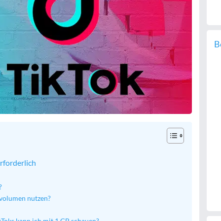
B
rforderlich
?
nvolumen nutzen?
kToks kann ich mit 1 GB schauen?