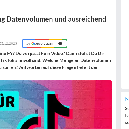
nug Datenvolumen und ausreichend
03.12.2023
auf
bevorzugen
ne FY? Du verpasst kein Video? Dann stellst Du Dir
ür TikTok sinnvoll sind. Welche Menge an Datenvolumen
 surfen? Antworten auf diese Fragen liefert der
N
S
N
sc