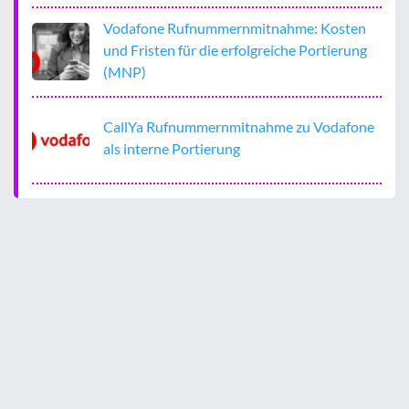
Vodafone Rufnummernmitnahme: Kosten
und Fristen für die erfolgreiche Portierung
(MNP)
CallYa Rufnummernmitnahme zu Vodafone
als interne Portierung