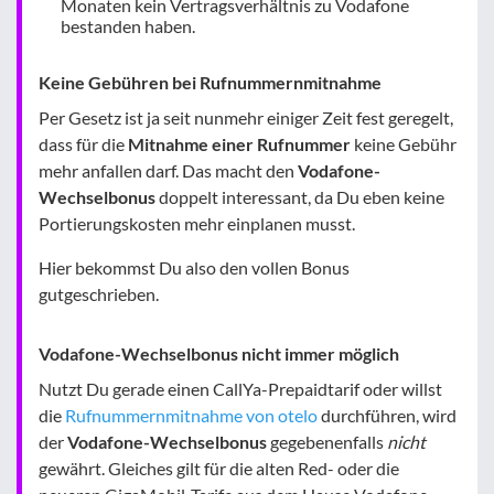
Monaten kein Vertragsverhältnis zu Vodafone
bestanden haben.
Keine Gebühren bei Rufnummernmitnahme
Per Gesetz ist ja seit nunmehr einiger Zeit fest geregelt,
dass für die
Mitnahme einer Rufnummer
keine Gebühr
mehr anfallen darf. Das macht den
Vodafone-
Wechselbonus
doppelt interessant, da Du eben keine
Portierungskosten mehr einplanen musst.
Hier bekommst Du also den vollen Bonus
gutgeschrieben.
Vodafone-Wechselbonus nicht immer möglich
Nutzt Du gerade einen CallYa-Prepaidtarif oder willst
die
Rufnummernmitnahme von otelo
durchführen, wird
der
Vodafone-Wechselbonus
gegebenenfalls
nicht
gewährt. Gleiches gilt für die alten Red- oder die