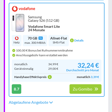
Samsung
Galaxy S26 (512 GB)
Vodafone Smart Lite
24 Monate
70 GB
Allnet-Flat
5G
Details
Netz
SMS-Flat
max. 300 MBit/s
100,00 € Bonus bei Rufnummernmitnahme
Anschlussgebühr kann erstattet werden
32,24 €
monatlich
34,99 €
Gerät einmalig
29,00 €
Durchschnitt pro Monat
Handyhase Effektivpreis
monatlich
3,39 €
8.7
Zu Gomibo
Abgelaufene Angebote