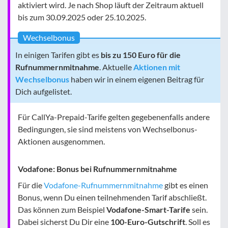
aktiviert wird. Je nach Shop läuft der Zeitraum aktuell
bis zum 30.09.2025 oder 25.10.2025.
Wechselbonus
In einigen Tarifen gibt es
bis zu 150 Euro für die
Rufnummernmitnahme
. Aktuelle
Aktionen mit
Wechselbonus
haben wir in einem eigenen Beitrag für
Dich aufgelistet.
Für CallYa-Prepaid-Tarife gelten gegebenenfalls andere
Bedingungen, sie sind meistens von Wechselbonus-
Aktionen ausgenommen.
Vodafone: Bonus bei Rufnummernmitnahme
Für die
Vodafone-Rufnummernmitnahme
gibt es einen
Bonus, wenn Du einen teilnehmenden Tarif abschließt.
Das können zum Beispiel
Vodafone-Smart-Tarife
sein.
Dabei sicherst Du Dir eine
1
00-Euro-Gutschrift
. Soll es