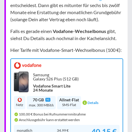
entscheidest. Dann gibt es mitunter für sechs bis zwölf
Monate eine Erstattung der monatlichen Grundgebühr
(solange Dein alter Vertrag eben noch läuft).
Falls es gerade einen
Vodafone-Wechselbonus
gibt,
siehst Du Details auch nochmal in der Kachelansicht.
Hier Tarife mit Vodafone-Smart-Wechselbonus (100 €):
Samsung
Galaxy S26 Plus (512 GB)
Vodafone Smart Lite
24 Monate
70 GB
Allnet-Flat
5G
Details
Netz
SMS-Flat
max. 300 MBit/s
100,00 € Bonus bei Rufnummernmitnahme
Anschlussgebühr kann erstattet werden
40,15 €
monatlich
34,99 €