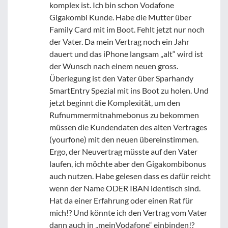
komplex ist. Ich bin schon Vodafone
Gigakombi Kunde. Habe die Mutter über
Family Card mit im Boot. Fehlt jetzt nur noch
der Vater. Da mein Vertrag noch ein Jahr
dauert und das iPhone langsam „alt“ wird ist
der Wunsch nach einem neuen gross.
Überlegung ist den Vater über Sparhandy
SmartEntry Spezial mit ins Boot zu holen. Und
jetzt beginnt die Komplexität, um den
Rufnummermitnahmebonus zu bekommen
müssen die Kundendaten des alten Vertrages
(yourfone) mit den neuen übereinstimmen.
Ergo, der Neuvertrag müsste auf den Vater
laufen, ich möchte aber den Gigakombibonus
auch nutzen. Habe gelesen dass es dafür reicht
wenn der Name ODER IBAN identisch sind.
Hat da einer Erfahrung oder einen Rat für
mich!? Und könnte ich den Vertrag vom Vater
dann auch in „meinVodafone“ einbinden!?