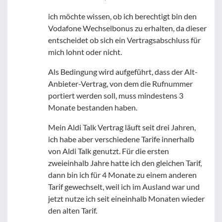
ich möchte wissen, ob ich berechtigt bin den
Vodafone Wechselbonus zu erhalten, da dieser
entscheidet ob sich ein Vertragsabschluss für
mich lohnt oder nicht.
Als Bedingung wird aufgeführt, dass der Alt-
Anbieter-Vertrag, von dem die Rufnummer
portiert werden soll, muss mindestens 3
Monate bestanden haben.
Mein Aldi Talk Vertrag läuft seit drei Jahren,
ich habe aber verschiedene Tarife innerhalb
von Aldi Talk genutzt. Für die ersten
zweieinhalb Jahre hatte ich den gleichen Tarif,
dann bin ich für 4 Monate zu einem anderen
Tarif gewechselt, weil ich im Ausland war und
jetzt nutze ich seit eineinhalb Monaten wieder
den alten Tarif.