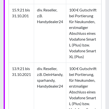
15.9.21 bis
div. Reseller,
100 € Gutschrift
31.10.201
z.B.
bei Portierung
Handydealer24
für Neukunden,
erstmaliger
Abschluss eines
Vodafone Smart
L (Plus) bzw.
Vodafone Smart
XL (Plus)
13.9.21 bis
div. Reseller,
100 € Gutschrift
31.10.2021
z.B. DeinHandy,
bei Portierung,
sparhandy,
für Neukunden,
Handydealer24
erstmaliger
Abschluss eines
Vodafone Smart
L (Plus) bzw.