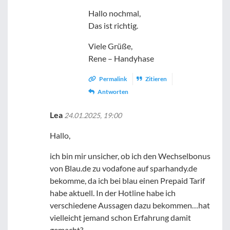
Hallo nochmal,
Das ist richtig.
Viele Grüße,
Rene – Handyhase
Permalink
Zitieren
Antworten
Lea
24.01.2025, 19:00
Hallo,
ich bin mir unsicher, ob ich den Wechselbonus
von Blau.de zu vodafone auf sparhandy.de
bekomme, da ich bei blau einen Prepaid Tarif
habe aktuell. In der Hotline habe ich
verschiedene Aussagen dazu bekommen…hat
vielleicht jemand schon Erfahrung damit
gemacht?