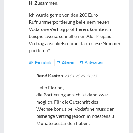
Hi Zusammen,
ich würde gerne von den 200 Euro
Rufnummerportierung bei einem neuen
Vodafone Vertrag profitieren, könnte ich
beispielsweise schnell einen Aldi Prepaid
Vertrag abschließen und dann diese Nummer
portieren?
Permalink
Zitieren
Antworten
René Kasten
23.01.2025, 18:25
Hallo Florian,
die Portierung an sich ist dann zwar
möglich. Für die Gutschrift des
Wechselbonus bei Vodafone muss der
bisherige Vertrag jedoch mindestens 3
Monate bestanden haben.