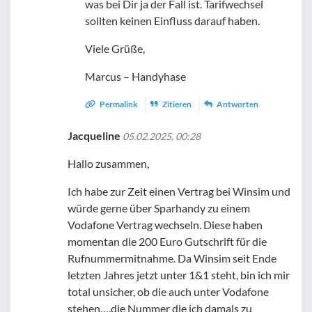
was bei Dir ja der Fall ist. Tarifwechsel
sollten keinen Einfluss darauf haben.
Viele Grüße,
Marcus – Handyhase
Permalink
Zitieren
Antworten
Jacqueline
05.02.2025, 00:28
Hallo zusammen,
Ich habe zur Zeit einen Vertrag bei Winsim und
würde gerne über Sparhandy zu einem
Vodafone Vertrag wechseln. Diese haben
momentan die 200 Euro Gutschrift für die
Rufnummermitnahme. Da Winsim seit Ende
letzten Jahres jetzt unter 1&1 steht, bin ich mir
total unsicher, ob die auch unter Vodafone
stehen….die Nummer die ich damals zu