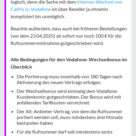
logisch, denn die Sache mit dem
internen Wechsel von
CallYa zu Vodafone
ist über Reseller ja ohnehin
kompliziert bis unmöglich.
Beachte außerdem, dass auch bei früheren Bestellungen
(vor dem 23.04.2025) ab sofort nur noch 100 € für die
Rufnummernmitnahme gutgeschrieben wird.
Alle Bedingungen für den Vodafone-Wechselbonus im
Überblick
Die Portierung muss innerhalb von 180 Tagen nach
Aktivierung des neuen Vertrags erfolgen.
Der Wechselbonus wird einmalig dem Vodafone-
Kundenkonto gutgeschrieben. Der Bonus wird mit
anfallenden Tarifkosten verrechnet.
Der Alt-Anbieter-Vertrag, von dem die Rufnummer
portiert werden soll, muss mindestens drei Monate
bestanden haben.
Für die Rufnummer darf seit mindestens sechs