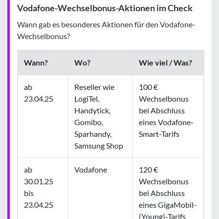
Vodafone-Wechselbonus-Aktionen im Check
Wann gab es besonderes Aktionen für den Vodafone-
Wechselbonus?
Wann?
Wo?
Wie viel / Was?
ab
Reseller wie
100 €
23.04.25
LogiTel,
Wechselbonus
Handytick,
bei Abschluss
Gomibo,
eines Vodafone-
Sparhandy,
Smart-Tarifs
Samsung Shop
ab
Vodafone
120 €
30.01.25
Wechselbonus
bis
bei Abschluss
23.04.25
eines GigaMobil-
(Young)-Tarifs