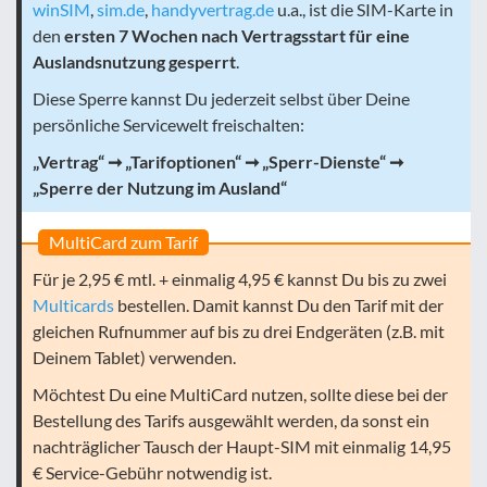
winSIM
,
sim.de
,
handyvertrag.de
u.a., ist die SIM-Karte in
den
ersten 7 Wochen nach Vertragsstart für eine
Auslandsnutzung gesperrt
.
Diese Sperre kannst Du jederzeit selbst über Deine
persönliche Servicewelt freischalten:
„Vertrag“ ➞ „Tarifoptionen“ ➞ „Sperr-Dienste“ ➞
„Sperre der Nutzung im Ausland“
MultiCard zum Tarif
Für je 2,95 € mtl. + einmalig 4,95 € kannst Du bis zu zwei
Multicards
bestellen. Damit kannst Du den Tarif mit der
gleichen Rufnummer auf bis zu drei Endgeräten (z.B. mit
Deinem Tablet) verwenden.
Möchtest Du eine MultiCard nutzen, sollte diese bei der
Bestellung des Tarifs ausgewählt werden, da sonst ein
nachträglicher Tausch der Haupt-SIM mit einmalig 14,95
€ Service-Gebühr notwendig ist.