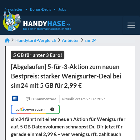
Newsletter
Bonus-Deals
Jobs
Handytarif-Vergleich
Anbieter
sim24
5 GB für unter 3 Euro!
[Abgelaufen] 5-für-3-Aktion zum neuen
Bestpreis: starker Wenigsurfer-Deal bei
sim24 mit 5 GB für 2,99 €
0 Kommentare
aktualisiert am
25.07.2025
auf
bevorzugen
sim24 fährt mit einer neuen Aktion für Wenigsurfer
auf. 5 GB Datenvolumen schnappst Du Dir jetzt für
gerade einmal 2,99 € – wer wenig surft, zahlt auch