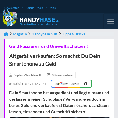
Newsletter
Bonus-Deals
Jobs
Magazin
Handyhase hilft
Tipps & Tricks
Geld kassieren und Umwelt schützen!
Altgerät verkaufen: So machst Du Dein
Smartphone zu Geld
Sophie Weichbrodt
0 Kommentare
aktualisiert am
21.12.2024
auf
bevorzugen
Dein Smartphone hat ausgedient und liegt einsam und
verlassen in einer Schublade? Verwandle es doch in
bares Geld und verkaufe es! Daten löschen, schätzen
lassen, einsenden und Gutschrift sichern!