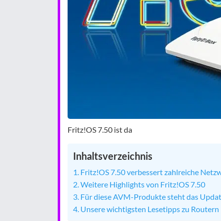
Fritz!OS 7.50 ist da
Inhaltsverzeichnis
Fritz!OS 7.50 verbessert zahlreiche Netz
Weitere Highlights von Fritz!OS 7.50
Für diese AVM-Produkte steht das Updat
Unsere wichtigsten Lesetipps zu Routern