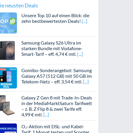
ie neusten Deals
Unsere Top 10 auf einen Blick: die
zehn bestbewertesten Deals!
Samsung Galaxy S26 Ultra im
starken Bundle mit Vodafone-
Smart-Tarif – eff. 4,74 € mtl.
Gomibo-Sonderangebot: Samsung
Galaxy A57 (512 GB) mit 50 GB im
Telekom-Netz – eff. 3,54 € mtl.
Galaxy Z Gen 8 mit Trade-In-Deals
in der MediaMarktSaturn Tarifwelt
– z. B. Z Flip 8 & zwei Tarife eff.
4,99 € mtl.
O₂-Aktion mit DSL- und Kabel-
Tarif: 1 Monat testen und Scooter