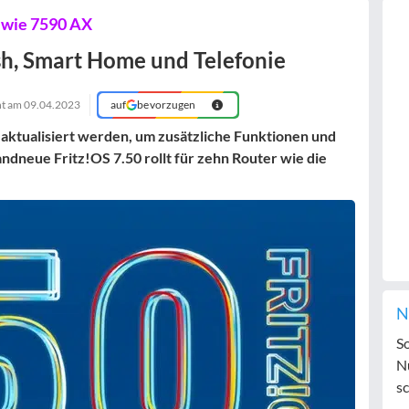
r wie 7590 AX
sh, Smart Home und Telefonie
ht am
09.04.2023
auf
bevorzugen
 aktualisiert werden, um
zusätzliche Funktionen
und
randneue
Fritz!OS 7.50
rollt für zehn Router wie die
N
S
N
sc