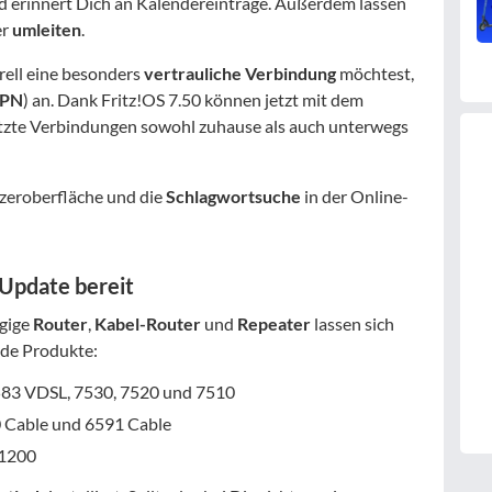
nd erinnert Dich an Kalendereinträge. Außerdem lassen
er
umleiten
.
rell eine besonders
vertrauliche Verbindung
möchtest,
PN
) an. Dank Fritz!OS 7.50 können jetzt mit dem
zte Verbindungen sowohl zuhause als auch unterwegs
zeroberfläche und die
Schlagwortsuche
in der Online-
Update bereit
gige
Router
,
Kabel-Router
und
Repeater
lassen sich
nde Produkte:
7583 VDSL, 7530, 7520 und 7510
0 Cable und 6591 Cable
 1200