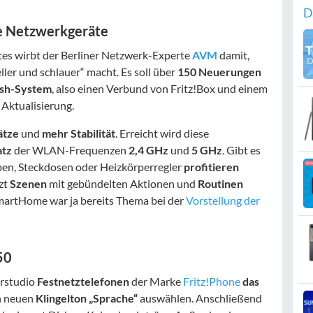
D
he Netzwerkgeräte
es wirbt der Berliner Netzwerk-Experte
AVM
damit,
ller und schlauer“ macht. Es soll über
150 Neuerungen
sh-System
, also einen Verbund von Fritz!Box und einem
 Aktualisierung.
ätze
und
mehr Stabilität
. Erreicht wird diese
atz
der WLAN-Frequenzen
2,4 GHz
und
5 GHz
. Gibt es
pen, Steckdosen oder Heizkörperregler
profitieren
tzt
Szenen
mit gebündelten Aktionen und
Routinen
SmartHome war ja bereits Thema bei der
Vorstellung der
50
erstudio
Festnetztelefonen
der Marke
Fritz!Phone
das
en neuen
Klingelton „Sprache“
auswählen. Anschließend