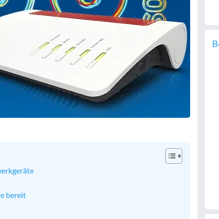
B
werkgeräte
e bereit