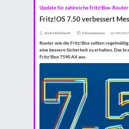
Update für zahlreiche Fritz!Box-Route
Fritz!OS 7.50 verbessert Me
André Reinhardt
0 Kommentare
veröffentlic
Router wie die
Fritz!Box
sollten regelmäßig
eine
bessere Sicherheit
zu erhalten. Das b
Fritz!Box 7590 AX
aus.