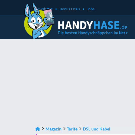
Newsletter
Bonus-Deals
Jobs
Magazin
Tarife
DSL und Kabel