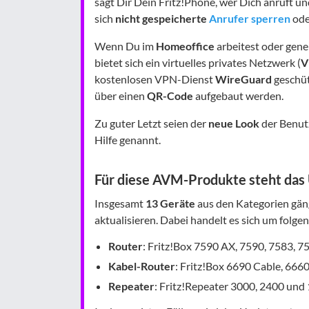
sagt Dir Dein Fritz!Phone, wer Dich anruft u
sich
nicht gespeicherte
Anrufer sperren
od
Wenn Du im
Homeoffice
arbeitest oder gene
bietet sich ein virtuelles privates Netzwerk (
V
kostenlosen VPN-Dienst
WireGuard
geschüt
über einen
QR-Code
aufgebaut werden.
Zu guter Letzt seien der
neue Look
der Benut
Hilfe genannt.
Für diese AVM-Produkte steht das 
Insgesamt
13 Geräte
aus den Kategorien gän
aktualisieren. Dabei handelt es sich um folge
Router
: Fritz!Box 7590 AX, 7590, 7583, 
Kabel-Router
: Fritz!Box 6690 Cable, 666
Repeater
: Fritz!Repeater 3000, 2400 und