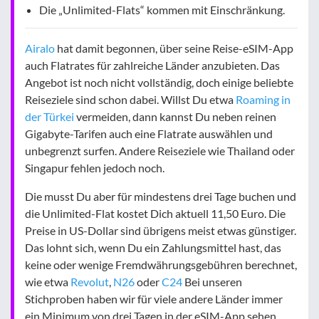
Die „Unlimited-Flats“ kommen mit Einschränkung.
Airalo
hat damit begonnen, über seine Reise-eSIM-App
auch Flatrates für zahlreiche Länder anzubieten. Das
Angebot ist noch nicht vollständig, doch einige beliebte
Reiseziele sind schon dabei. Willst Du etwa
Roaming in
der Türkei
vermeiden, dann kannst Du neben reinen
Gigabyte-Tarifen auch eine Flatrate auswählen und
unbegrenzt surfen. Andere Reiseziele wie Thailand oder
Singapur fehlen jedoch noch.
Die musst Du aber für mindestens drei Tage buchen und
die Unlimited-Flat kostet Dich aktuell 11,50 Euro. Die
Preise in US-Dollar sind übrigens meist etwas günstiger.
Das lohnt sich, wenn Du ein Zahlungsmittel hast, das
keine oder wenige Fremdwährungsgebühren berechnet,
wie etwa
Revolut
,
N26
oder
C24
Bei unseren
Stichproben haben wir für viele andere Länder immer
ein Minimum von drei Tagen in der eSIM-App sehen