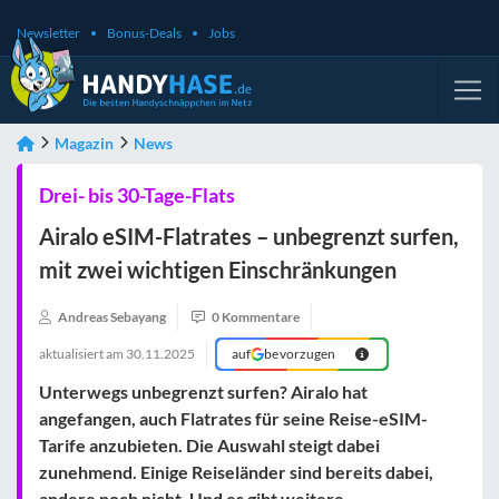
Newsletter
Bonus-Deals
Jobs
Magazin
News
Drei- bis 30-Tage-Flats
Airalo eSIM-Flatrates – unbegrenzt surfen,
mit zwei wichtigen Einschränkungen
Andreas Sebayang
0 Kommentare
aktualisiert am
30.11.2025
auf
bevorzugen
Unterwegs unbegrenzt surfen? Airalo hat
angefangen, auch Flatrates für seine Reise-eSIM-
Tarife anzubieten. Die Auswahl steigt dabei
zunehmend. Einige Reiseländer sind bereits dabei,
andere noch nicht. Und es gibt weitere