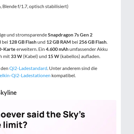
lende f/1.7, optisch stabilisiert)
ähige und stromsparende
Snapdragon 7s Gen 2
M
bei
128 GB Flash
und
12 GB RAM
bei
256 GB Flash
.
D-Karte
erweitern. Ein
4.600 mAh
umfassender Akku
ch mit
33 W
(Kabel) und
15 W
(kabellos) aufladen.
s den
Qi2-Ladestandard
. Unter anderem sind die
Belkin-Qi2-Ladestationen
kompatibel.
kyline