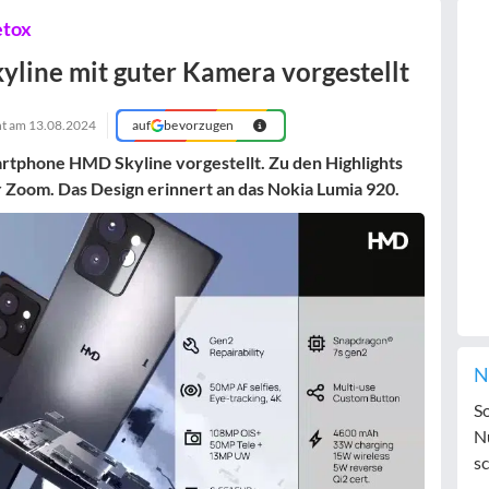
etox
yline mit guter Kamera vorgestellt
ht am
13.08.2024
auf
bevorzugen
rtphone HMD Skyline vorgestellt. Zu den Highlights
r Zoom. Das Design erinnert an das Nokia Lumia 920.
N
S
N
sc