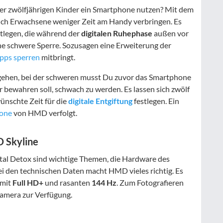
er zwölfjährigen Kinder ein Smartphone nutzen? Mit dem
uch Erwachsene weniger Zeit am Handy verbringen. Es
tlegen, die während der
digitalen Ruhephase
außen vor
ine schwere Sperre. Sozusagen eine Erweiterung der
pps sperren
mitbringt.
gehen, bei der schweren musst Du zuvor das Smartphone
or bewahren soll, schwach zu werden. Es lassen sich zwölf
ünschte Zeit für die
digitale Entgiftung
festlegen. Ein
hone
von HMD verfolgt.
D Skyline
gital Detox sind wichtige Themen, die Hardware des
ei den technischen Daten macht HMD vieles richtig. Es
mit
Full HD+
und rasanten
144 Hz
. Zum Fotografieren
Kamera zur Verfügung.