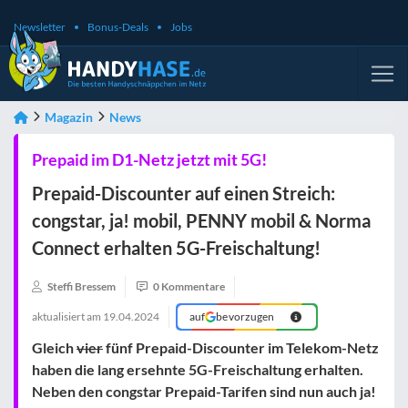
Newsletter
Bonus-Deals
Jobs
Magazin
News
Prepaid im D1-Netz jetzt mit 5G!
Prepaid-Discounter auf einen Streich:
congstar, ja! mobil, PENNY mobil & Norma
Connect erhalten 5G-Freischaltung!
Steffi Bressem
0 Kommentare
aktualisiert am
19.04.2024
auf
bevorzugen
Gleich
vier
fünf Prepaid-Discounter im Telekom-Netz
haben die lang ersehnte 5G-Freischaltung erhalten.
Neben den congstar Prepaid-Tarifen sind nun auch ja!