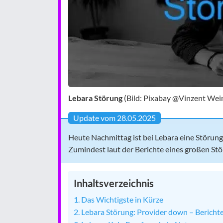
Lebara Störung
(Bild: Pixabay @Vinzent Wei
Update vom 28.05.2025
Heute Nachmittag ist bei Lebara eine Störung
Zumindest laut der Berichte eines großen St
Inhaltsverzeichnis
Das Wichtigste in Kürze
Lebara Störung: Provider down – Berichte