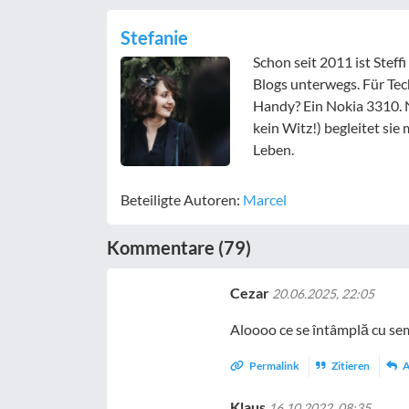
Stefanie
Schon seit 2011 ist Stef
Blogs unterwegs. Für Tech
Handy? Ein Nokia 3310.
kein Witz!) begleitet si
Leben.
Beteiligte Autoren:
Marcel
Kommentare (79)
Cezar
20.06.2025, 22:05
Aloooo ce se întâmplă cu se
Permalink
Zitieren
A
Klaus
16.10.2022, 08:35