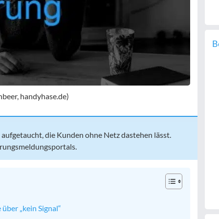
B
nbeer, handyhase.de)
 aufgetaucht, die Kunden ohne Netz dastehen lässt.
örungsmeldungsportals.
 über „kein Signal“