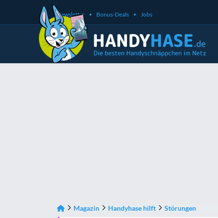
Newsletter
Bonus-Deals
Jobs
Magazin
Handyhase hilft
Störungen