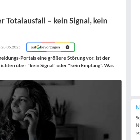
 Totalausfall – kein Signal, kein
m
28.05.2025
auf
bevorzugen
meldungs-Portals eine größere Störung vor. Ist der
chten über "kein Signal" oder "kein Empfang". Was
N
S
N
sc