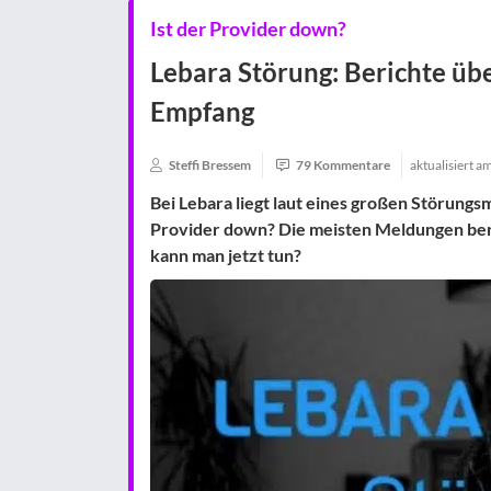
Ist der Provider down?
Lebara Störung: Berichte über
Empfang
Steffi Bressem
79 Kommentare
aktualisiert a
Bei Lebara liegt laut eines großen Störungs
Provider down? Die meisten Meldungen beri
kann man jetzt tun?