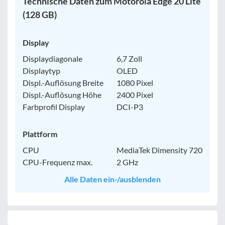
Technische Daten zum Motorola Edge 20 Lite
(128 GB)
Display
Displaydiagonale
6,7 Zoll
Displaytyp
OLED
Displ.-Auflösung Breite
1080 Pixel
Displ.-Auflösung Höhe
2400 Pixel
Farbprofil Display
DCI-P3
Plattform
CPU
MediaTek Dimensity 720
CPU-Frequenz max.
2 GHz
Alle Daten ein-/ausblenden