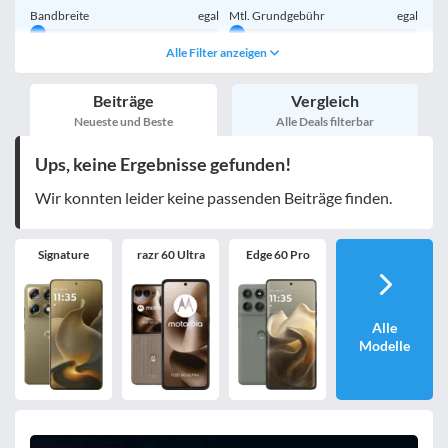
Bandbreite
egal
Mtl. Grundgebühr
egal
Alle Filter anzeigen
Handy einmalig
egal
inkl. Young-Tarife
Beiträge
Vergleich
nur 5G-Tarife
inkl. Kombi-Tarife
Neueste und Beste
Alle Deals filterbar
eSIM
MultiSIM
Ups, keine Ergebnisse gefunden!
mobile Festnetznummer
Wir konnten leider keine passenden Beiträge finden.
Signature
razr 60 Ultra
Edge 60 Pro
Handy-Speicher
egal
nur 5G-Handys
Alle
Modelle
Bewertung
egal