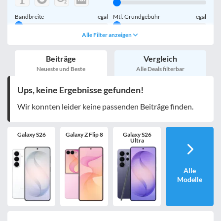
Bandbreite
egal
Mtl. Grundgebühr
egal
Alle Filter anzeigen
Handy einmalig
egal
inkl. Young-Tarife
Beiträge
Vergleich
nur 5G-Tarife
inkl. Kombi-Tarife
Neueste und Beste
Alle Deals filterbar
eSIM
MultiSIM
Ups, keine Ergebnisse gefunden!
mobile Festnetznummer
Wir konnten leider keine passenden Beiträge finden.
Galaxy S26
Galaxy Z Flip 8
Galaxy S26
Handy-Speicher
egal
Ultra
nur 5G-Handys
Alle
Modelle
Bewertung
egal