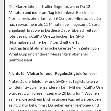
Das Ganze lohnt sich allerdings nur, wenn Du
12
Minuten und mehr am Tag
telefonierst. Bei einem
Normalpreis ohne Tarif von 9 Cent pro Minute, bist Du
nach etwas mehr als 11 Minuten bei insgesamt 1 Euro
angelangt. Erst wenn Du diese Dauer überschreitest,
lohnt es sich, CallYa One zu buchen. Bei SMS
(Normalpreis ohne Tarif 7 Cent) gilt die
15.
Textnachricht als „magische Grenze“
– in Zeiten von
WhatsApp und anderen Messengern aber eher
uninteressant.
Nichts für Vielsurfer oder Regelmäßigtelefonierer
Nutzt Du die Telefonie- und SMS-Flat täglich, raten wir
Dir definitiv zu einem anderen Tarif. Mit dem CallYa One
würdest Du in diesem Szenario 28 Euro für 4 Wochen
zahlen, wie auch ein Blick in unsere Kachel weiter oben
zeigt. Dafür bekommst Du neben einer Telefonie- und
SMS-Flat hochgerechnet 1,4 GB Datenvolumen (50 MB