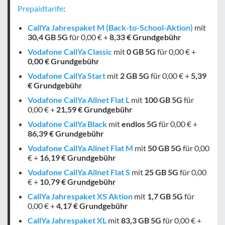
Prepaidtarife
:
CallYa Jahrespaket M (Back-to-School-Aktion)
mit
30,4 GB
5G
für 0,00 € +
8,33 € Grundgebühr
Vodafone CallYa Classic
mit
0 GB
5G
für 0,00 € +
0,00 € Grundgebühr
Vodafone CallYa Start
mit
2 GB
5G
für 0,00 € +
5,39
€ Grundgebühr
Vodafone CallYa Allnet Flat L
mit
100 GB
5G
für
0,00 € +
21,59 € Grundgebühr
Vodafone CallYa Black
mit
endlos
5G
für 0,00 € +
86,39 € Grundgebühr
Vodafone CallYa Allnet Flat M
mit
50 GB
5G
für 0,00
€ +
16,19 € Grundgebühr
Vodafone CallYa Allnet Flat S
mit
25 GB
5G
für 0,00
€ +
10,79 € Grundgebühr
CallYa Jahrespaket XS Aktion
mit
1,7 GB
5G
für
0,00 € +
4,17 € Grundgebühr
CallYa Jahrespaket XL
mit
83,3 GB
5G
für 0,00 € +