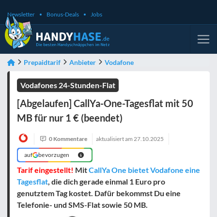
Newsletter
Bonus-Deals
Jobs
Prepaidtarif
Anbieter
Vodafone
Vodafones 24-Stunden-Flat
[Abgelaufen] CallYa-One-Tagesflat mit 50
MB für nur 1 € (beendet)
0 Kommentare
aktualisiert am
27.10.2025
auf
bevorzugen
Tarif eingestellt!
Mit
CallYa One bietet Vodafone eine
Tagesflat
, die dich gerade einmal 1 Euro pro
genutztem Tag kostet. Dafür bekommst Du eine
Telefonie- und SMS-Flat sowie 50 MB.